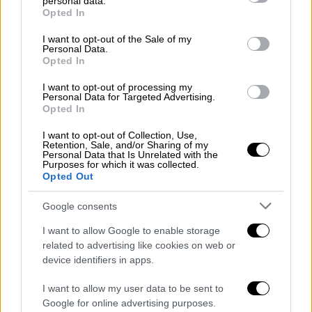
personal data.
grant or deny consent to Google and its third-party tags to
Opted In
Πατήσια: Νεκρός εργαζόμενος από
use your data for below specified purposes in below Google
έκρηξη σε υποσταθμό της ΔΕΗ
consent section.
I want to opt-out of the Sale of my
Personal Data.
Opted In
I want to opt-out of processing my
Personal Data for Targeted Advertising.
Οπως γράφει το
rodiaki.gr
, ο 44χρονος
Opted In
βρέθηκε σήμερα το μεσημέρι στα δικαστήρια
I want to opt-out of Collection, Use,
της Ρόδου συνοδευόμενος από τους
Retention, Sale, and/or Sharing of my
Personal Data that Is Unrelated with the
δικηγόρους του.
Purposes for which it was collected.
Opted Out
Οδηγήθηκε ενώπιων της εισαγγελικής
Google consents
λειτουργού, η οποία και του απήγγειλε
ποινική δίωξη
για επικίνδυνη οδήγηση από
I want to allow Google to enable storage
related to advertising like cookies on web or
την οποία προκλήθηκε θάνατος κατά συρροή.
device identifiers in apps.
Έτσι, παραπέμφθηκε στην ανάκριση και
I want to allow my user data to be sent to
ζήτησε προθεσμία μέχρι την Τετάρτη 20
Google for online advertising purposes.