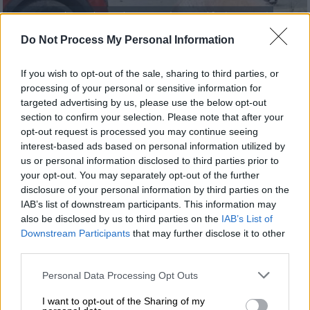
Σοκαριστική η εικόνα από το τροχαίο στη Ρόδο (rodiaki.gr)
Do Not Process My Personal Information
Προσθέστε το ΕΘΝΟΣ στη Google
If you wish to opt-out of the sale, sharing to third parties, or
processing of your personal or sensitive information for
Ποινική δίωξη
σε βαθμό κακουργήματος
targeted advertising by us, please use the below opt-out
ασκήθηκε το μεσημέρι της Δευτέρας από την
section to confirm your selection. Please note that after your
opt-out request is processed you may continue seeing
προϊσταμένη της Εισαγγελίας Πρωτοδικών
interest-based ads based on personal information utilized by
Ρόδου
σε βάρος του 44χρονου οδηγού για το
us or personal information disclosed to third parties prior to
τροχαίο στο χωριό Αφαντου
.
your opt-out. You may separately opt-out of the further
disclosure of your personal information by third parties on the
Στο τραγικό αυτό
δυστύχημα
έχασαν τη ζωή
IAB’s list of downstream participants. This information may
τους μια 57χρονη γυναίκα και η 26χρονη κόρη
also be disclosed by us to third parties on the
IAB’s List of
Downstream Participants
that may further disclose it to other
της.
third parties.
Please note that this website/app uses one or more Google
Personal Data Processing Opt Outs
ΔΙΑΒΑΣΤΕ ΕΠΙΣΗΣ
services and may gather and store information including but
not limited to your visit or usage behaviour. You may click to
I want to opt-out of the Sharing of my
Ελλάδα
|
18.05.2026 14:44