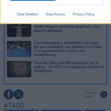
O στρατηγός ήταν σχιζοφρενής, εμμονικός,
πλησίαζε τα 75 όταν τον αντάμωσε η δόξα –
Εκείνος που άλλαξε την πορεία της
Ιστορίας!
Data Deletion
Data Access
Privacy Policy
Ελισάβετ Κωνσταντινίδου στο ethnos.gr:
«Κάθε πόλεμος είναι ένας εμφύλιος, όλοι
είμαστε αδέλφια»
Στον εισαγγελέα ο ιδιοκτήτης του beach
bar για τον θάνατο του 4χρονου στην Πάρο -
Στο «μικροσκόπιο» ο ρόλος του
ναυαγοσώστη
Τουρνάς: Πάνω από 400 πυρκαγιές σε 10
ημέρες - «Το 90% των πυρκαγιών οφείλεται
σε αμέλεια»
επόμενο
άρθρο
#TAGS