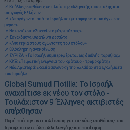
Ενότητες στο άρθρο:
📌 Κι άλλες επιθέσεις σε πλοία της ελληνικής αποστολής και
απαγωγές Ελλήνων
📌 «Απαγάγονται από το Ισραήλ και μεταφέρονται σε άγνωστο
μέρος»
📌 Νετανιάχου: «Συνεχίστε μέχρι τέλους»
📌 Συνεχόμενα ισραηλινά ρεσάλτο
📌 «Λευτεριά στους αγωνιστές του στόλου»
📌 Ολόκληρη η ανακοίνωση
📌 ΣΥΡΙΖΑ: «Το Ισραήλ συμπεριφέρεται ως διεθνής ταραξίας»
📌 ΚΚΕ: «Πειρατική ενέργεια του κράτους - τρομοκράτη»
📌 Νέα Αριστερά: «Καμία συνενοχή της Ελλάδας στα εγκλήματα
του Ισραήλ»
Global Sumud Flotilla: Το Ισραήλ
αναχαίτισε εκ νέου τον στόλο -
Τουλάχιστον 9 Έλληνες ακτιβιστές
απήχθησαν
Πυρά από την αντιπολίτευση για τις νέες επιθέσεις του
Ισραήλ στον στόλο αλληλεγγύης και απαίτηση