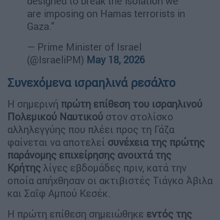
designed to break the isolation we
are imposing on Hamas terrorists in
Gaza."
— Prime Minister of Israel
(@IsraeliPM)
May 18, 2026
Συνεχόμενα ισραηλινά ρεσάλτο
Η σημερινή
πρώτη επίθεση του ισραηλινού
Πολεμικού Ναυτικού
στον στολίσκο
αλληλεγγύης που πλέει προς τη Γάζα
φαίνεται να αποτελεί
συνέχεια της πρώτης
παράνομης επιχείρησης ανοιχτά της
Κρήτης
λίγες εβδομάδες πριν, κατά την
οποία απήχθησαν οι ακτιβιστές Τιάγκο Άβιλα
και Σαΐφ Αμπού Κεσέκ.
Η πρώτη επίθεση σημειώθηκε
εντός της