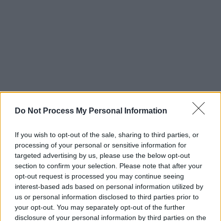
Do Not Process My Personal Information
If you wish to opt-out of the sale, sharing to third parties, or
processing of your personal or sensitive information for
targeted advertising by us, please use the below opt-out
«Εδώ και 4 ώρες έχουμε χάσει επαφή με το
section to confirm your selection. Please note that after your
opt-out request is processed you may continue seeing
πλοίο μας Birzeit (La Cirena) το οποίο μάλλον
interest-based ads based on personal information utilized by
έχει δεχτεί επίθεση από το ισραηλινό
us or personal information disclosed to third parties prior to
πολεμικό ναυτικό. Τα μέλη του πληρώματος
your opt-out. You may separately opt-out of the further
μας μπορεί να έχουν απαχθεί από το Ισραήλ
disclosure of your personal information by third parties on the