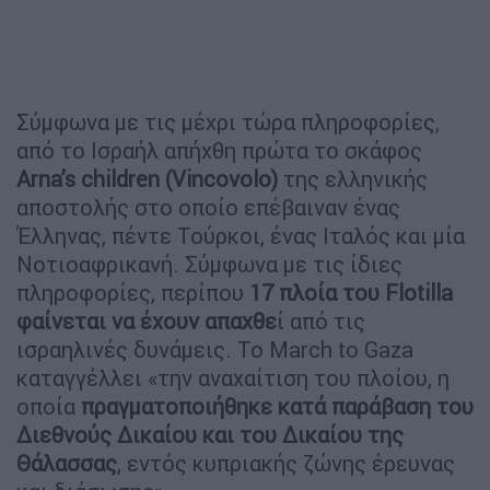
Σύμφωνα με τις μέχρι τώρα πληροφορίες,
από το Ισραήλ απήχθη πρώτα το σκάφος
Arna’s children (Vincovolo)
της ελληνικής
αποστολής στο οποίο επέβαιναν ένας
Έλληνας, πέντε Τούρκοι, ένας Ιταλός και μία
Νοτιοαφρικανή. Σύμφωνα με τις ίδιες
πληροφορίες, περίπου
17 πλοία του Flotilla
φαίνεται να έχουν απαχθε
ί από τις
ισραηλινές δυνάμεις. Το March to Gaza
καταγγέλλει «την αναχαίτιση του πλοίου, η
οποία
πραγματοποιήθηκε κατά παράβαση του
Διεθνούς Δικαίου και του Δικαίου της
Θάλασσας
, εντός κυπριακής ζώνης έρευνας