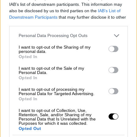
και να μεταφέρονται σε άγνωστο μέρος παρά
IAB’s list of downstream participants. This information may
also be disclosed by us to third parties on the
IAB’s List of
τη θέληση τους.
Downstream Participants
that may further disclose it to other
third parties.
Απαιτούμε από την ελληνική κυβέρνηση να
πιέσει και να εγγυηθεί την άμεση
Please note that this website/app uses one or more Google
Personal Data Processing Opt Outs
services and may gather and store information including but
απελευθέρωση των απαχθέντων. Απαιτούμε
not limited to your visit or usage behaviour. You may click to
I want to opt-out of the Sharing of my
να εντοπίσει το πλοίο με το οποίο έχουμε
personal data.
grant or deny consent to Google and its third-party tags to
Opted In
χάσει επαφή και να υπάρξει πίεση, ώστε η
use your data for below specified purposes in below Google
υπόλοιπη αποστολή να συνεχίσει την πορεία
consent section.
I want to opt-out of the Sale of my
Personal Data.
της. Η αποστολή μας είναι νόμιμη. Η Γάζα
Opted In
μας χρειάζεται. Όλα τα μάτια στα πλοία του
στόλου που συνεχίζουν να πλέουν»,
I want to opt-out of processing my
Personal Data for Targeted Advertising.
αναφέρει στην ανακοίνωσή της.
Opted In
I want to opt-out of Collection, Use,
Retention, Sale, and/or Sharing of my
Personal Data that Is Unrelated with the
Purposes for which it was collected.
Opted Out