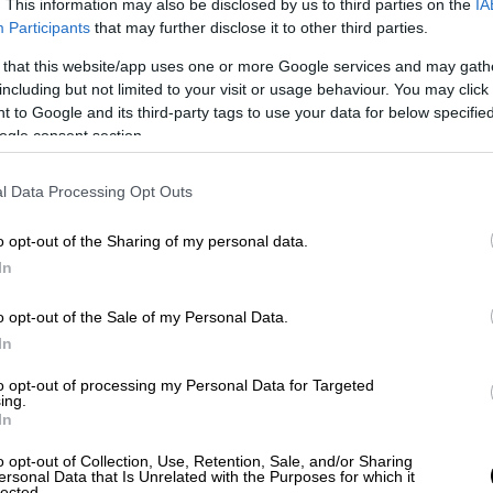
. This information may also be disclosed by us to third parties on the
IA
ειται για τους:
Participants
that may further disclose it to other third parties.
 that this website/app uses one or more Google services and may gath
ousaki ή Manushaqe, γεν. 18/10/1984, στην
including but not limited to your visit or usage behaviour. You may click 
 to Google and its third-party tags to use your data for below specifi
ogle consent section.
l Data Processing Opt Outs
o opt-out of the Sharing of my personal data.
In
o opt-out of the Sale of my Personal Data.
In
to opt-out of processing my Personal Data for Targeted
ing.
In
o opt-out of Collection, Use, Retention, Sale, and/or Sharing
ersonal Data that Is Unrelated with the Purposes for which it
lected.