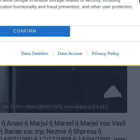
cation functionality and fraud prevention, and other user protection.
CONFIRM
Data Deletion
Data Access
Privacy Policy
, γεν. 10/01/1984 ή 08/03/1976, στην Αλβανία (ΕΛ.ΑΣ.)
Arsen ή Marjol ή Marsel ή Marjel του Vasil
 Barian και της Nezmir ή Shpresa ή
 14/07/1990 ή 17/12/1998 ή 14/04/1990, στην