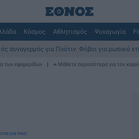
λλάδα
Κόσμος
Αθλητισμός
Ψυχαγωγία
Fo
για Πούτιν: Φόβοι για ρωσικό χτύπημα σε χώρα 
δα των εφημερίδων
|
➔ Μάθετε περισσότερα για τον καιρό
ιται για τους: