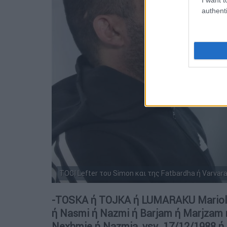
authenti
TOCI Lefter του Simon και της Fatbardha ή Varvara
-TOSKA ή TOJKA ή LUMARAKU Mariol ή 
ή Nasmi ή Nazmi ή Barjam ή Marjzam ή
Nexhmie ή Nazmia, γεν. 17/12/1988 ή