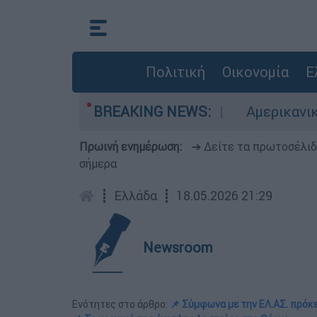
Πολιτική
Οικονομία
Ε
ές σε red code
BREAKING NEWS:
Αμερικανικός συναγερμός 
Πρωινή ενημέρωση:
➔ Δείτε τα πρωτοσέλι
σήμερα
┋
Ελλάδα
┋
18.05.2026 21:29
Newsroom
Ενότητες στο άρθρο:
📌 Σύμφωνα με την ΕΛ.ΑΣ. πρόκε