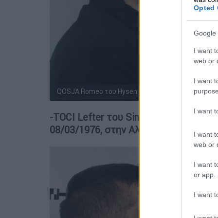
Opted 
Google 
I want t
web or d
I want t
purpose
QOSJA Romeo του Hysen και της Manousaki ή Manus
I want 
-TOCI Lefter του Simon και της Fatbar
08/03/1976, στην Αλβανία
I want t
web or d
I want t
or app.
I want t
I want t