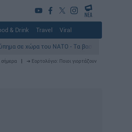
od & Drink
Travel
Viral
του ΝΑΤΟ - Τα βασικά σενάρια έως το 2029
 σήμερα
|
➔ Εορτολόγιο: Ποιοι γιορτάζουν