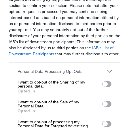
section to confirm your selection. Please note that after your
opt-out request is processed you may continue seeing
interest-based ads based on personal information utilized by
(Πηγή: Ελληνική Αστυνομία)
us or personal information disclosed to third parties prior to
your opt-out. You may separately opt-out of the further
disclosure of your personal information by third parties on the
IAB’s list of downstream participants. This information may
3) ΠΑΣΙΟ Παρασκευά του Βασιλείου και της
also be disclosed by us to third parties on the
IAB’s List of
Άννας, γεννηθέντα την 2-1-1991 στην Αγία
Downstream Participants
that may further disclose it to other
Βαρβάρα
third parties.
Please note that this website/app uses one or more Google
Personal Data Processing Opt Outs
services and may gather and store information including but
not limited to your visit or usage behaviour. You may click to
I want to opt-out of the Sharing of my
personal data.
grant or deny consent to Google and its third-party tags to
Opted In
use your data for below specified purposes in below Google
consent section.
I want to opt-out of the Sale of my
Personal Data.
Opted In
I want to opt-out of processing my
Personal Data for Targeted Advertising.