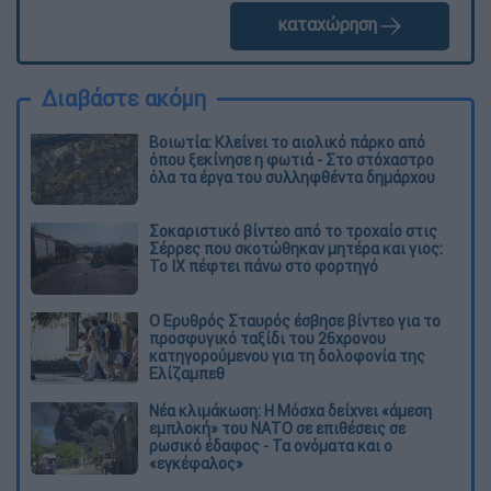
καταχώρηση
Διαβάστε ακόμη
Βοιωτία: Κλείνει το αιολικό πάρκο από
όπου ξεκίνησε η φωτιά - Στο στόχαστρο
όλα τα έργα του συλληφθέντα δημάρχου
Σοκαριστικό βίντεο από το τροχαίο στις
Σέρρες που σκοτώθηκαν μητέρα και γιος:
Το ΙΧ πέφτει πάνω στο φορτηγό
Ο Ερυθρός Σταυρός έσβησε βίντεο για το
προσφυγικό ταξίδι του 26χρονου
κατηγορούμενου για τη δολοφονία της
Ελίζαμπεθ
Νέα κλιμάκωση: Η Μόσχα δείχνει «άμεση
εμπλοκή» του ΝΑΤΟ σε επιθέσεις σε
ρωσικό έδαφος - Τα ονόματα και ο
«εγκέφαλος»