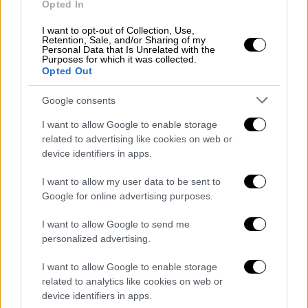
Opted In
I want to opt-out of Collection, Use,
Retention, Sale, and/or Sharing of my
Personal Data that Is Unrelated with the
Purposes for which it was collected.
Opted Out
Google consents
I want to allow Google to enable storage
related to advertising like cookies on web or
device identifiers in apps.
(Πηγή: Ελληνική Αστυνομία)
I want to allow my user data to be sent to
Google for online advertising purposes.
4) ΚΑΡΑΧΑΛΙΟ Γεράσιμο του Δημητρίου και
I want to allow Google to send me
της Νεκταρίας, γεννηθέντα την 30-4-2001
personalized advertising.
στην Αθήνα,
I want to allow Google to enable storage
related to analytics like cookies on web or
device identifiers in apps.