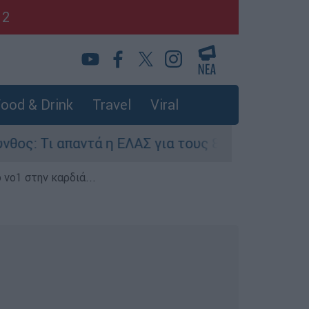
12
ood & Drink
Travel
Viral
τά η ΕΛΑΣ για τους 8 βιασμούς τουριστριών - «
 νο1 στην καρδιά...