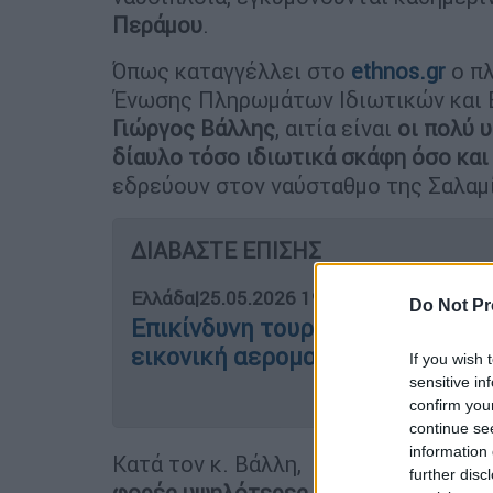
Περάμου
.
Όπως καταγγέλλει στο
ethnos.gr
ο πλ
Ένωσης Πληρωμάτων Ιδιωτικών και 
Γιώργος Βάλλης
, αιτία είναι
οι πολύ 
δίαυλο τόσο ιδιωτικά σκάφη όσο κα
εδρεύουν στον ναύσταθμο της Σαλαμ
ΔΙΑΒΑΣΤΕ ΕΠΙΣΗΣ
Ελλάδα
|
25.05.2026 19:18
Do Not Pr
Επικίνδυνη τουρκική κλιμάκωση 
εικονική αερομαχία με ελληνικ
If you wish 
sensitive in
confirm you
continue se
information 
Κατά τον κ. Βάλλη, οι
ταχύτητες
που
further disc
φορές υψηλότερες από την επιτρεπ