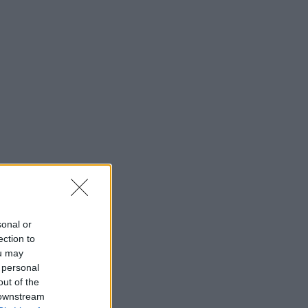
sonal or
ection to
ou may
 personal
out of the
 downstream