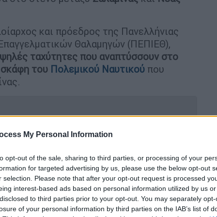
οίαρχος και πρόεδρος της Πανελλήνιας
Επαγγελματικών Θαλαμηγών (ΠΕΠΙΕΘ),
υψηλές ταχύτητες που αναπτύσσουν στο
ι σκάφη του
Πολεμικού Ναυτικού
που
ίνας.
ocess My Personal Information
στο Αιγαίο: Οπλισμένα F-16 και
ά μαχητικά
to opt-out of the sale, sharing to third parties, or processing of your per
formation for targeted advertising by us, please use the below opt-out s
r selection. Please note that after your opt-out request is processed y
eing interest-based ads based on personal information utilized by us or
disclosed to third parties prior to your opt-out. You may separately opt-
 αναπτύσσουν
είναι τρεις και τέσσερις
losure of your personal information by third parties on the IAB’s list of
όμενη
. «Ενώ μέσα στο στενό η ταχύτητα των