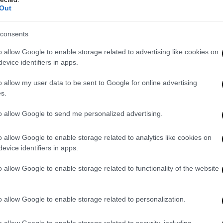
Out
ς του περασμένου καλοκαιριού,
μέσω του
ύν οι πολύ σοβαροί κίνδυνοι
που
ανένας δεν αρμόδιος δεν ασχολήθηκε
, με
consents
κρό μέτρο.
o allow Google to enable storage related to advertising like cookies on
evice identifiers in apps.
 υπουργεία
o allow my user data to be sent to Google for online advertising
ΕΘ έχει
αποστείλει δύο επιστολές στο
s.
ς Πολιτικής
, στο
Υπουργείο Εθνικής Άμυνας
to allow Google to send me personalized advertising.
ματος
, στις οποίες παραθέτει το πρόβλημα,
για τη ζωή και τη σωματική ακεραιότητα
o allow Google to enable storage related to analytics like cookies on
α μέτρα. Παράλληλα, παραθέτει και
evice identifiers in apps.
 κινούνται με υψηλές ταχύτητες στο
o allow Google to enable storage related to functionality of the website
καταγγελίες
προς το
Λιμεναρχείο Ελευσίνας
o allow Google to enable storage related to personalization.
γονός που αποδεικνύει ότι το πρόβλημα είναι
ινούμενο.
Δυστυχώς, δεν υπάρχει κανένας
o allow Google to enable storage related to security, including