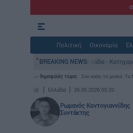
Φ
Πολιτική
Οικονομία
Ελ
ποκτονίες στην Ελλάδα - Κατηγορείται και για
BREAKING NEWS:
δημοφιλές τώρα:
Σου καίει το μυαλό: Το 
┋
Ελλάδα
┋
26.05.2026 05:20
Ρωμανός Κοντογιαννίδης
Συντάκτης