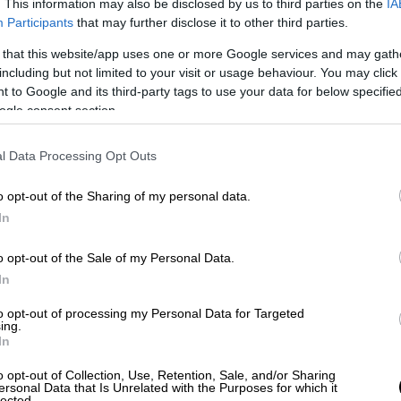
. This information may also be disclosed by us to third parties on the
IA
να ξεπερνάει τους πέντε κόμβους
, εκτός
Participants
that may further disclose it to other third parties.
υ Πολεμικού Ναυτικού
κινούνται με
 that this website/app uses one or more Google services and may gath
σσότερο
. Το αποτέλεσμα είναι τα τελευταία
including but not limited to your visit or usage behaviour. You may click 
 τρία σκάφη
που βρίσκονταν στη μαρίνα της
 to Google and its third-party tags to use your data for below specifi
ogle consent section.
ί ζημιές χιλιάδων ευρώ σε άλλα σκάφη και
χής, αφού δεν υπάρχει κυματοθραύστης.
l Data Processing Opt Outs
αι οι επικίνδυνοι σχηματισμοί νερών που
ητες μεγάλου εκτοπίσματος και βυθίσματος
o opt-out of the Sharing of my personal data.
ους και αλιείς και ανά πάσα στιγμή
In
 δεν έχει σημειωθεί μέχρι στιγμής
 απώλεια ανθρώπινης ζωής. Ιδίως το
o opt-out of the Sale of my Personal Data.
ε και τιμούμε διαχρονικά, θα πρέπει να
In
ητας, πειθαρχίας και ασφαλούς
to opt-out of processing my Personal Data for Targeted
ται τους πολίτες αλλά και τους
ing.
In
gr ο πρόεδρος της ΠΕΠΙΕΘ.
o opt-out of Collection, Use, Retention, Sale, and/or Sharing
ersonal Data that Is Unrelated with the Purposes for which it
είξει από πέρυσι το πρόβλημα και ο
lected.