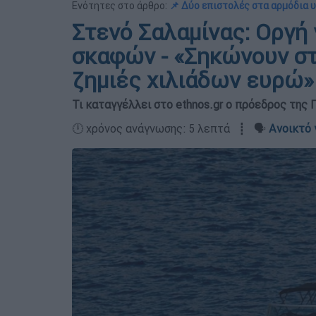
Ενότητες στο άρθρο:
📌 Δύο επιστολές στα αρμόδια 
Στενό Σαλαμίνας: Οργή 
σκαφών - «Σηκώνουν στ
ζημιές χιλιάδων ευρώ»
Τι καταγγέλλει στο ethnos.gr ο πρόεδρος της 
🕛 χρόνος ανάγνωσης: 5 λεπτά ┋ 🗣️
Ανοικτό 