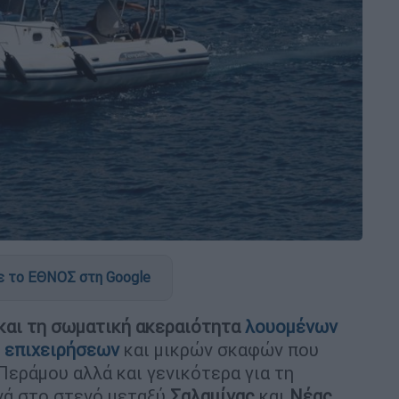
 το ΕΘΝΟΣ στη Google
 και τη σωματική ακεραιότητα
λουομένων
ν
επιχειρήσεων
και μικρών σκαφών που
Περάμου αλλά και γενικότερα για τη
νά στο στενό μεταξύ
Σαλαμίνας
και
Νέας