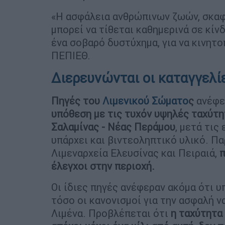
«Η ασφάλεια ανθρώπινων ζωών, σκα
μπορεί να τίθεται καθημερινά σε κίν
ένα σοβαρό δυστύχημα, για να κινητ
ΠΕΠΙΕΘ.
Διερευνώνται οι καταγγελί
Πηγές του
Λιμενικού Σώματο
ς
ανέφερ
υπόθεση με τις τυχόν υψηλές ταχύτ
Σαλαμίνας - Νέας Περάμου
, μετά τις
υπάρχει και βιντεοληπτικό υλικό. Πα
Λιμεναρχεία Ελευσίνας και Πειραιά,
π
έλεγχοι στην περιοχή.
Οι ίδιες πηγές ανέφεραν ακόμα ότι υ
τόσο οι κανονισμοί για την ασφαλή ν
Λιμένα. Προβλέπεται ότι
η ταχύτητα