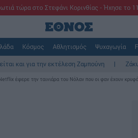
ωτιά τώρα στο Στεφάνι Κορινθίας - Ήχησε το 1
λάδα
Κόσμος
Αθλητισμός
Ψυχαγωγία
F
 την εκτέλεση Ζαμπούνη
Ζάκυνθος: Τι απαν
Netflix έφερε την ταινιάρα του Νόλαν που οι φαν έχουν κρυφό