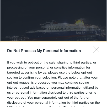
Do Not Process My Personal Information
If you wish to opt-out of the sale, sharing to third parties, or
processing of your personal or sensitive information for
targeted advertising by us, please use the below opt-out
Ελλάδα
|
12.06.2025 04:57
section to confirm your selection. Please note that after your
Σκάφη σε λιμάνια κινούνται με
opt-out request is processed you may continue seeing
ταχύτητες από 4 έως 6 φορές
interest-based ads based on personal information utilized by
us or personal information disclosed to third parties prior to
μεγαλύτερες από την προβλεπόμενη -
your opt-out. You may separately opt-out of the further
Νοικιάζουν άτομα χωρίς δίπλωμα
disclosure of your personal information by third parties on the