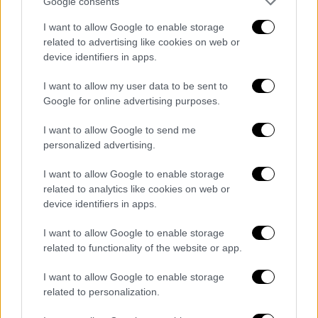
Google consents
Ελλάδα
|
27.03.2025 05:35
I want to allow Google to enable storage
«Φουντώνει» η παρανομία σε Σπέτσες-
related to advertising like cookies on web or
Πόρτο Χέλι: Μεγάλος κίνδυνος η
device identifiers in apps.
ανυπαρξία ή η μη τήρηση του ορίου
I want to allow my user data to be sent to
ταχύτητας στη θάλασσα
Google for online advertising purposes.
Κατά τον πρόεδρο της ΠΕΠΙΕΘ, Γιώργο
I want to allow Google to send me
Βάλλη, η παρανομία αποτελεί ένα σύνηθες
personalized advertising.
φαινόμενο στην περιοχή, με αποτέλεσμα να
έχουν καταγραφεί πολλά ατυχήματα
I want to allow Google to enable storage
related to analytics like cookies on web or
device identifiers in apps.
I want to allow Google to enable storage
related to functionality of the website or app.
I want to allow Google to enable storage
related to personalization.