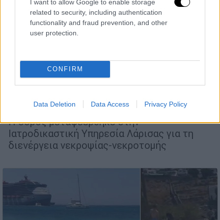
I want to allow Google to enable storage
related to security, including authentication
functionality and fraud prevention, and other
user protection.
CONFIRM
Ελλάδα
|
09.08.2024 16:24
Τραγωδία στη Λάρισα: Πνίγηκε 79χρονος
σε παραλία της Αγιάς
Data Deletion
Data Access
Privacy Policy
Η σορός μεταφέερθηκε στην
Ιατροδικαστική Υπηρεσία Λάρισας για τη
διενέργεια νεκροψίας-νεκροτομής