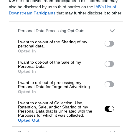
IAB’s list of downstream participants. This information may
Σύμφωνα με τον πρόεδρο της Πανελλήνιας
also be disclosed by us to third parties on the
IAB’s List of
Ένωσης Πληρωμάτων Ιδιωτικών και
Downstream Participants
that may further disclose it to other
Επαγγελματικών Θαλαμηγών, το πρόβλημα
third parties.
είναι πολύ σύνηθες και εντοπίζεται στα
Please note that this website/app uses one or more Google
περισσότερα νησιά της χώρας
Personal Data Processing Opt Outs
services and may gather and store information including but
not limited to your visit or usage behaviour. You may click to
I want to opt-out of the Sharing of my
personal data.
grant or deny consent to Google and its third-party tags to
Opted In
use your data for below specified purposes in below Google
consent section.
I want to opt-out of the Sale of my
Personal Data.
Opted In
I want to opt-out of processing my
Personal Data for Targeted Advertising.
Opted In
I want to opt-out of Collection, Use,
Retention, Sale, and/or Sharing of my
Personal Data that Is Unrelated with the
Purposes for which it was collected.
Opted Out