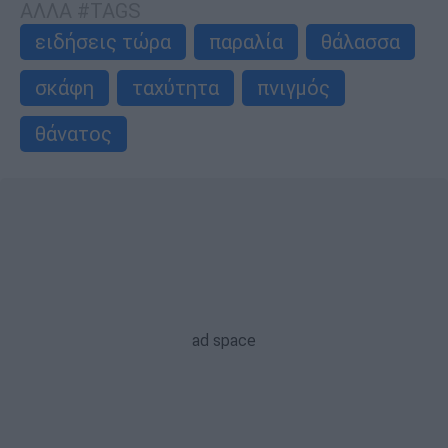
ΑΛΛΑ #TAGS
ειδήσεις τώρα
παραλία
θάλασσα
σκάφη
ταχύτητα
πνιγμός
θάνατος