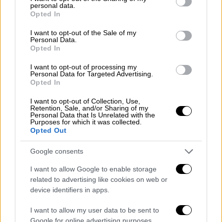
personal data.
grant or deny consent to Google and its third-party tags to
σταθμοί
Καλλιθέα, Μοσχάτο, Φάληρο και
Opted In
use your data for below specified purposes in below Google
Πειραιάς (Γραμμή 1)
.
consent section.
I want to opt-out of the Sale of my
Personal Data.
Opted In
ΔΙΑΒΑΣΤΕ ΕΠΙΣΗΣ
I want to opt-out of processing my
Ελλάδα
|
02.06.2026 08:49
Personal Data for Targeted Advertising.
Opted In
Ο Ντίλιαν δείχνει ξανά προς το
Μαξίμου για τις υποκλοπές - Οι
I want to opt-out of Collection, Use,
Retention, Sale, and/or Sharing of my
αιχμές κατά Φλωρίδη και ΕΥΠ
Personal Data that Is Unrelated with the
Purposes for which it was collected.
Opted Out
Google consents
Τελικά λίγο μετά τις 10:00, επανήλθε
η
I want to allow Google to enable storage
κυκλοφορία
στη γραμμή 1.
related to advertising like cookies on web or
device identifiers in apps.
Η νεότερη ενημέρωση της ΣΤΑΣΥ
I want to allow my user data to be sent to
Σας ενημερώνουμε, πως αποκαταστάθηκε η
Google for online advertising purposes.