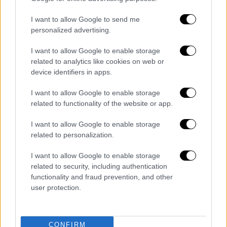
κυκλοφορία στη Γραμμή 1 του Μετρό
I want to allow Google to send me
(ΗΣΑΠ). Η κίνηση των συρμών διεξάγεται και
personalized advertising.
πάλι σε ολόκληρη τη Γραμμή Κηφισιά -
Πειραιάς.
I want to allow Google to enable storage
related to analytics like cookies on web or
device identifiers in apps.
Τα σχολιά σας δημοσιεύονται άμεσα με δική σας ευθύνη. Το
I want to allow Google to enable storage
ΕΘΝΟΣ θα παρεμβαίνει και τα προσβλητικά σχόλια θα
related to functionality of the website or app.
διαγράφονται
I want to allow Google to enable storage
related to personalization.
I want to allow Google to enable storage
related to security, including authentication
functionality and fraud prevention, and other
user protection.
καταχώρηση
CONFIRM