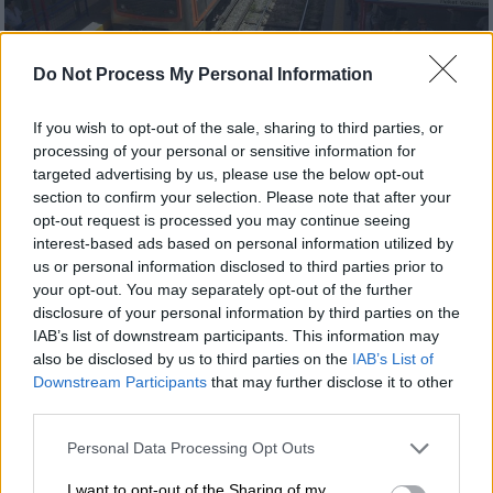
Do Not Process My Personal Information
(EUROKINISSI/ΧΑΒΑΛΕΖΗΣ ΣΤΡΑΤΟΣ)
If you wish to opt-out of the sale, sharing to third parties, or
processing of your personal or sensitive information for
Προσθέστε το ΕΘΝΟΣ στη Google
targeted advertising by us, please use the below opt-out
section to confirm your selection. Please note that after your
Μεγάλη ταλαιπωρία για εκατοντάδες
opt-out request is processed you may continue seeing
επιβάτες στη γραμμή 1 του
Μετρό
(πρώην
interest-based ads based on personal information utilized by
us or personal information disclosed to third parties prior to
Ηλεκτρικός
) το πρωί της Τρίτης 2/6 καθώς
your opt-out. You may separately opt-out of the further
έκλεισαν τέσσερις σταθμοί
λόγω
disclosure of your personal information by third parties on the
προβλήματος στο σύστημα σηματοδότησης.
IAB’s list of downstream participants. This information may
also be disclosed by us to third parties on the
IAB’s List of
Όπως α
νακοίνωσε η ΣΤΑΣΥ
, η κυκλοφορία
Downstream Participants
that may further disclose it to other
στη Γραμμή 1 του Μετρό (ΗΣΑΠ)
διεξαγόταν
third parties.
στο τμήμα Ταύρος – Κηφισιά
, λόγω τεχνικού
Please note that this website/app uses one or more Google
Personal Data Processing Opt Outs
προβλήματος στο σύστημα σηματοδότησης.
services and may gather and store information including but
Εκτός λειτουργίας ήταν προσωρινά οι
not limited to your visit or usage behaviour. You may click to
I want to opt-out of the Sharing of my