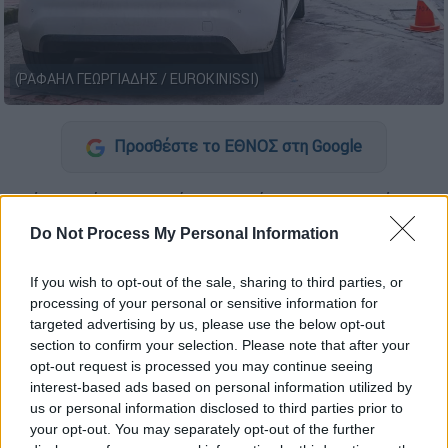
(ΡΑΦΑΗΛ ΓΕΩΡΓΙΑΔΗΣ / EUROKINISSI)
Προσθέστε το ΕΘΝΟΣ στη Google
Νέα μεγάλη επιχείρηση βρίσκεται σε εξέλιξη
από το «
ελληνικό FBI
» για υπόθεση
Do Not Process My Personal Information
παράνομων επιδοτήσεων του
ΟΠΕΚΕΠΕ
, με
τις αρχές να έχουν προχωρήσει μέχρι
If you wish to opt-out of the sale, sharing to third parties, or
στιγμής σε 13 συλλήψεις σε Κοζάνη και
processing of your personal or sensitive information for
targeted advertising by us, please use the below opt-out
Αγρίνιο.
section to confirm your selection. Please note that after your
opt-out request is processed you may continue seeing
Συγκεκριμένα, από το
πρωί της Τετάρτης 3/6
interest-based ads based on personal information utilized by
βρίσκεται σε εξέλιξη μεγάλη αστυνομική
us or personal information disclosed to third parties prior to
επιχείρηση της Υποδιεύθυνσης Δίωξης
your opt-out. You may separately opt-out of the further