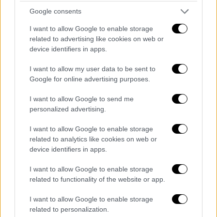
περιοχές της Κοζάνης και του Αγρινίου
,
Google consents
μεταξύ των οποίων περιλαμβάνονται
I want to allow Google to enable storage
διαχειριστής και υπάλληλος ΚΥΔ. Συνολικά,
related to advertising like cookies on web or
οι κατηγορούμενοι ανέρχονται σε 39 άτομα,
device identifiers in apps.
σύμφωνα με τα μέχρι τώρα στοιχεία της
I want to allow my user data to be sent to
αστυνομίας.
Google for online advertising purposes.
Η έρευνα δείχνει ότι το παράνομο
I want to allow Google to send me
οικονομικό όφελος της οργάνωσης
personalized advertising.
υπερβαίνει τα 2,5 εκατομμύρια ευρώ, ενώ
I want to allow Google to enable storage
παράλληλα έχουν εντοπιστεί και
related to analytics like cookies on web or
φορολογικές παραβάσεις. Οι αρχές
device identifiers in apps.
συνεχίζουν τις επιχειρήσεις και τις
I want to allow Google to enable storage
ανακρίσεις για τη διαλεύκανση της
related to functionality of the website or app.
υπόθεσης.
I want to allow Google to enable storage
related to personalization.