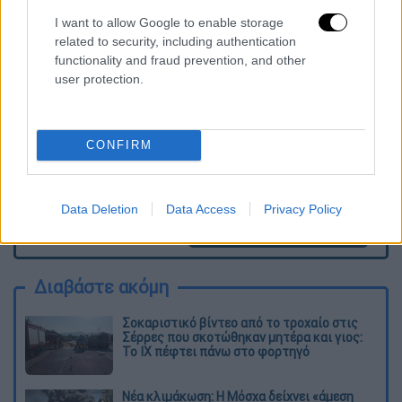
Τα σχολιά σας δημοσιεύονται άμεσα με δική σας ευθύνη. Το
I want to allow Google to enable storage
ΕΘΝΟΣ θα παρεμβαίνει και τα προσβλητικά σχόλια θα
related to security, including authentication
διαγράφονται
functionality and fraud prevention, and other
user protection.
CONFIRM
Data Deletion
Data Access
Privacy Policy
καταχώρηση
Διαβάστε ακόμη
Σοκαριστικό βίντεο από το τροχαίο στις
Σέρρες που σκοτώθηκαν μητέρα και γιος:
Το ΙΧ πέφτει πάνω στο φορτηγό
Νέα κλιμάκωση: Η Μόσχα δείχνει «άμεση