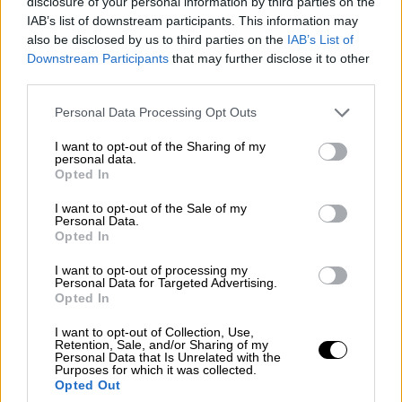
Οικονομικών Εγκλημάτων της ΔΑΟΕ, με
disclosure of your personal information by third parties on the
IAB’s list of downstream participants. This information may
στόχο την εξάρθρωση εγκληματικής
also be disclosed by us to third parties on the
IAB’s List of
οργάνωσης που φέρεται να εμπλέκεται σε
Downstream Participants
that may further disclose it to other
υπόθεση απάτης εις βάρος των οικονομικών
third parties.
συμφερόντων της Ευρωπαϊκής Ένωσης,
Please note that this website/app uses one or more Google
Personal Data Processing Opt Outs
καθώς και σε ψευδή δήλωση.
services and may gather and store information including but
not limited to your visit or usage behaviour. You may click to
I want to opt-out of the Sharing of my
personal data.
grant or deny consent to Google and its third-party tags to
ΔΙΑΒΑΣΤΕ ΕΠΙΣΗΣ
Opted In
use your data for below specified purposes in below Google
consent section.
I want to opt-out of the Sale of my
Ελλάδα
|
03.06.2026 07:14
Personal Data.
Σοβαρό τροχαίο στο Μενίδι:
Opted In
Τρίχρονος παρασύρθηκε από
I want to opt-out of processing my
αυτοκίνητο - Νοσηλεύεται σε σοβαρή
Personal Data for Targeted Advertising.
Opted In
κατάσταση
I want to opt-out of Collection, Use,
Retention, Sale, and/or Sharing of my
Personal Data that Is Unrelated with the
Purposes for which it was collected.
Opted Out
Μέχρι στιγμής έχουν
συλληφθεί 13 άτομα σε