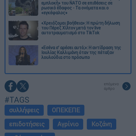
εμπλοκή» του ΝΑΤΟ σε επιθέσεις σε
ρωσικό έδαφος - Τα ονόματα και ο
«εγκέφαλος»
«Χρειάζομαι βοήθεια»: Η πρώτη δήλωση
του Πέρεζ Χίλτον μετά τον live
αυτοτραυματισμό στο TikTok
«Εσένα σ’ αρέσει αυτό;»: Η αντίδραση της
Ιουλίας Καλλιμάνη όταν της πέταξαν
λουλούδια στο πρόσωπο
επόμενο
άρθρο
#TAGS
συλλήψεις
ΟΠΕΚΕΠΕ
επιδοτήσεις
Αγρίνιο
Κοζάνη