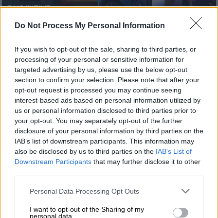
ΕΚΑΒ/ΙΝΤΙΜΕ
Do Not Process My Personal Information
Προσθέστε το ΕΘΝΟΣ στη Google
If you wish to opt-out of the sale, sharing to third parties, or
processing of your personal or sensitive information for
Σοβαρό τροχαίο ατύχημα
σημειώθηκε χθες
targeted advertising by us, please use the below opt-out
το βράδυ στην περιοχή του
Μενιδίου
, όταν
section to confirm your selection. Please note that after your
opt-out request is processed you may continue seeing
αυτοκίνητο παρέσυρε τρίχρονο κοριτσάκι με
interest-based ads based on personal information utilized by
αποτέλεσμα να το τραυματίσει.
us or personal information disclosed to third parties prior to
your opt-out. You may separately opt-out of the further
Το χρονικό
disclosure of your personal information by third parties on the
IAB’s list of downstream participants. This information may
Το
τροχαίο
έγινε περίπου στις 20:00 το
also be disclosed by us to third parties on the
IAB’s List of
βράδυ της Τρίτης (02.06.2026), όταν
Downstream Participants
that may further disclose it to other
αυτοκίνητο που έβγαινε από πάρκινγκ στη
third parties.
συμβολή των οδών Σαράντα Μαρτύρων και
Please note that this website/app uses one or more Google
Personal Data Processing Opt Outs
Μελούνας, στο Μενίδι, χτύπησε και
services and may gather and store information including but
παρέσυρε το παιδί.
not limited to your visit or usage behaviour. You may click to
I want to opt-out of the Sharing of my
personal data.