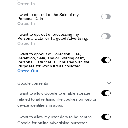
grant or deny consent to Google and its third-party tags to
Opted In
use your data for below specified purposes in below Google
ΔΙΑΒΑΣΤΕ ΕΠΙΣΗΣ
consent section.
I want to opt-out of the Sale of my
Personal Data.
Opted In
Ελλάδα
|
02.06.2026 23:12
Hellenic Train: Διακοπή κυκλοφορίας
I want to opt-out of processing my
Personal Data for Targeted Advertising.
στο τμήμα Άνω Λιόσια-Ασπρόπυργος
Opted In
λόγω φωτιάς
I want to opt-out of Collection, Use,
Retention, Sale, and/or Sharing of my
Personal Data that Is Unrelated with the
Purposes for which it was collected.
Opted Out
Στο σημείο έσπευσε ασθενοφόρο του ΕΚΑΒ
που παρέλαβε το παιδί και το μετέφερε στο
Google consents
Νοσοκομείο Παίδων «Αγλαΐα Κυριακού», με
I want to allow Google to enable storage
τους γιατρούς να έχουν πέσει από πάνω του
related to advertising like cookies on web or
για να τον βοηθήσουν να ξεπεράσει τον
device identifiers in apps.
κίνδυνο.
I want to allow my user data to be sent to
Google for online advertising purposes.
Σύμφωνα με πληροφορίες από τον ΑΝΤ1, το