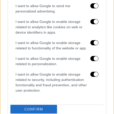
3χρονο παιδάκι νοσηλεύεται σε σοβαρή
I want to allow Google to send me
κατάσταση ενώ οι αρχές αναζητούν τους
personalized advertising.
γονείς του.
I want to allow Google to enable storage
related to analytics like cookies on web or
device identifiers in apps.
Τα σχολιά σας δημοσιεύονται άμεσα με δική σας ευθύνη. Το
ΕΘΝΟΣ θα παρεμβαίνει και τα προσβλητικά σχόλια θα
I want to allow Google to enable storage
διαγράφονται
related to functionality of the website or app.
I want to allow Google to enable storage
related to personalization.
I want to allow Google to enable storage
related to security, including authentication
functionality and fraud prevention, and other
user protection.
καταχώρηση
CONFIRM