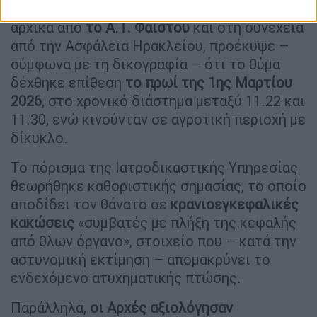
Από την προανάκριση
που διενεργήθηκε
αρχικά από
το Α.Τ. Φαιστού
και στη συνέχεια
από την Ασφάλεια Ηρακλείου, προέκυψε –
σύμφωνα με τη δικογραφία – ότι το θύμα
δέχθηκε επίθεση
το πρωί της 1ης Μαρτίου
2026
, στο χρονικό διάστημα μεταξύ 11.22 και
11.30, ενώ κινούνταν σε αγροτική περιοχή με
δίκυκλο.
Το πόρισμα της Ιατροδικαστικής Υπηρεσίας
θεωρήθηκε καθοριστικής σημασίας, το οποίο
αποδίδει τον θάνατο σε
κρανιοεγκεφαλικές
κακώσεις
«συμβατές με πλήξη της κεφαλής
από θλων όργανο», στοιχείο που – κατά την
αστυνομική εκτίμηση – απομακρύνει το
ενδεχόμενο ατυχηματικής πτώσης.
Παράλληλα,
οι Αρχές αξιολόγησαν