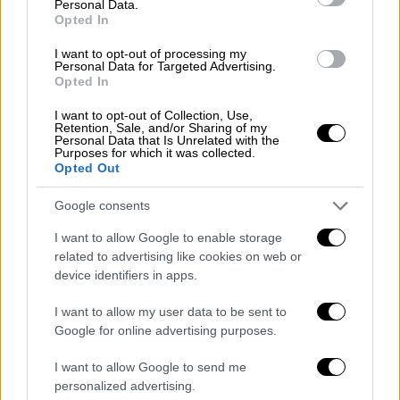
Personal Data.
υπόθεση να παίρνει πλέον το δρόμο της
Opted In
Δικαιοσύνης που καλείται να αξιολογήσει το
I want to opt-out of processing my
προανακριτικό υλικό και να αποφανθεί για
Personal Data for Targeted Advertising.
Opted In
την ποινική μεταχείριση των τριών
κατηγορουμένων.
I want to opt-out of Collection, Use,
Retention, Sale, and/or Sharing of my
Personal Data that Is Unrelated with the
Σύμφωνα με τις ίδιες πληροφορίες, σστο
Purposes for which it was collected.
Opted Out
πλαίσιο της προανάκρισης, έχουν προκύψει
ορισμένες καταθέσεις που φέρονται να είναι
Google consents
καταπέλτης για τους συλληφθέντες.
I want to allow Google to enable storage
«Πιθανή ανθρωποκτονία» - Το χρονικό
related to advertising like cookies on web or
device identifiers in apps.
Από
τα πρώτα κιόλας 24ωρα μετά τον
I want to allow my user data to be sent to
μυστηριώδη τραυματισμό του 49χρονου
, οι
Google for online advertising purposes.
οικείοι του άρχισαν να εκφράζουν ολοένα
και πιο έντονα την πεποίθηση ότι
δεν
I want to allow Google to send me
επρόκειτο για ατύχημα αλλά για κακόβουλη
personalized advertising.