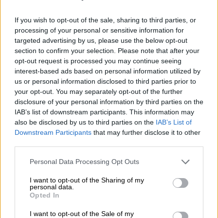
οικογένειας
με την οποία είχε προστριβή ο
If you wish to opt-out of the sale, sharing to third parties, or
Αλέξανδρος Δασκαλάκης ως κοινοτάρχης
processing of your personal or sensitive information for
του Απεσωκαρίου. Πριν από μία δεκαετία,
ο
targeted advertising by us, please use the below opt-out
γιος είχε εμπλακεί σε πολύκροτη υπόθεση
section to confirm your selection. Please note that after your
που είχε σοκάρει το πανελλήνιο και
opt-out request is processed you may continue seeing
interest-based ads based on personal information utilized by
συγκεκριμένα σε εκείνη του
Βαγγέλη
us or personal information disclosed to third parties prior to
Γιακουμάκη
- καθώς και τον βοσκό τους.
your opt-out. You may separately opt-out of the further
disclosure of your personal information by third parties on the
Σύμφωνα με τη
σχηματισθείσα
IAB’s list of downstream participants. This information may
δικογραφία
, στους δύο άνδρες, στον
also be disclosed by us to third parties on the
IAB’s List of
32χρονο γιο και στον 59χρονο
Downstream Participants
that may further disclose it to other
εργάτη
, φέρεται να αποδίδεται ρόλος
third parties.
φυσικού αυτουργού
, αναφορικά με το
Please note that this website/app uses one or more Google
Personal Data Processing Opt Outs
επίμαχο συμβάν, και στον 57χρονο πατέρα
services and may gather and store information including but
not limited to your visit or usage behaviour. You may click to
I want to opt-out of the Sharing of my
του ενός ρόλος
ηθικού αυτουργού
.
personal data.
grant or deny consent to Google and its third-party tags to
Opted In
use your data for below specified purposes in below Google
Η δικογραφία αφορά το αδίκημα της
consent section.
θανατηφόρας σωματικής βλάβης
, με την
I want to opt-out of the Sale of my