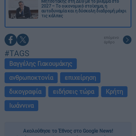
Μητσοτάκης στη ΔΕΘ με το βλέμμα στο
2027 – Το οικονομικό στοίχημα, η
αυτοδυναμία και η δύσκολη διαδρομή μέχρι
τις κάλπες
επόμενο
άρθρο
#TAGS
Βαγγέλης Γιακουμάκης
ανθρωποκτονία
επιχείρηση
δικογραφία
ειδήσεις τώρα
Κρήτη
Ιωάννινα
Ακολούθησε το Έθνος στο Google News!