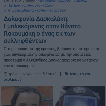
Ενότητες στο άρθρο:
📌 Επιχείρηση-μαμούθ της ΕΛ.ΑΣ.
📌 Πατέρας και γιος στο «κάδρο»
📌 «Πιθανή ανθρωποκτονία» - Το χρονικό
Δολοφονία Δασκαλάκη:
Εμπλεκόμενος στον θάνατο
Γιακουμάκη ο ένας εκ των
συλληφθέντων
Στο μικροσκόπιο της έρευνας, βρίσκονται πατέρας και
γιος συγκεκριμένης οικογένειας με την οποία είχε
προστριβή ο Αλέξανδρος Δασκαλάκης ως κοινοτάρχης
του Απεσωκαρίου
🕛 χρόνος ανάγνωσης: 5 λεπτά ┋ 🗣️
Ανοικτό για
σχολιασμό