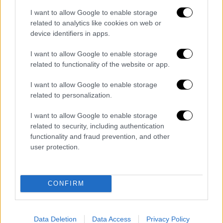
ενέργεια
. Κινούμενοι προς κάθε κατεύθυνση,
I want to allow Google to enable storage
ζητούσαν από τις Αρχές να διερευνηθεί
related to analytics like cookies on web or
σοβαρά το ενδεχόμενο εγκληματικής
device identifiers in apps.
πράξης. Την εκδοχή αυτή ήρθε να ενισχύσει
I want to allow Google to enable storage
και η επίσημη ιατροδικαστική έκθεση, η
related to functionality of the website or app.
οποία κάνει λόγο για «πιθανή
ανθρωποκτονία».
I want to allow Google to enable storage
related to personalization.
Ωστόσο,
παρά τις υποψίες που διατύπωναν
I want to allow Google to enable storage
συγγενείς και φίλοι
του 49χρονου, αλλά και
related to security, including authentication
παρά τις ενδείξεις που εξετάζονταν στο
functionality and fraud prevention, and other
πλαίσιο της έρευνας, το μεγάλο βάρος έπεσε
user protection.
αναπόφευκτα στην Ασφάλεια Ηρακλείου, η
οποία κλήθηκε να συγκεντρώσει και να
αξιολογήσει όλα τα διαθέσιμα στοιχεία που
CONFIRM
θα μπορούσαν να στηρίξουν ποινικά την
υπόθεση.
Data Deletion
Data Access
Privacy Policy