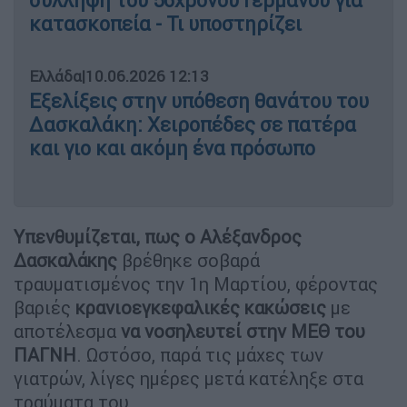
σύλληψη του 56χρονου Γερμανού για
κατασκοπεία - Τι υποστηρίζει
Ελλάδα
|
10.06.2026 12:13
Εξελίξεις στην υπόθεση θανάτου του
Δασκαλάκη: Χειροπέδες σε πατέρα
και γιο και ακόμη ένα πρόσωπο
Υπενθυμίζεται, πως ο Αλέξανδρος
Δασκαλάκης
βρέθηκε σοβαρά
τραυματισμένος την 1η Μαρτίου, φέροντας
βαριές
κρανιοεγκεφαλικές κακώσεις
με
αποτέλεσμα
να νοσηλευτεί στην ΜΕΘ του
ΠΑΓΝΗ
. Ωστόσο, παρά τις μάχες των
γιατρών, λίγες ημέρες μετά κατέληξε στα
τραύματα του.