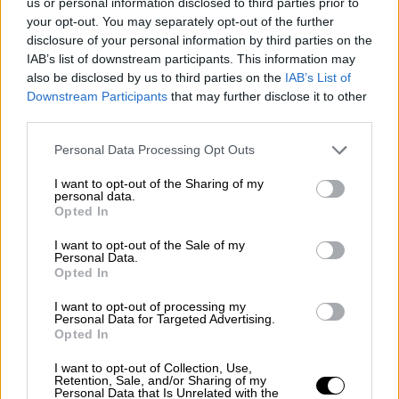
us or personal information disclosed to third parties prior to
Γερμανία και οι αντιφάσεις του
your opt-out. You may separately opt-out of the further
65χρονου
disclosure of your personal information by third parties on the
IAB’s list of downstream participants. This information may
also be disclosed by us to third parties on the
IAB’s List of
Downstream Participants
that may further disclose it to other
third parties.
Από εκείνο το σημείο και μετά οι
αστυνομικοί άρχισαν να επανεξετάζουν όλα
Please note that this website/app uses one or more Google
Personal Data Processing Opt Outs
services and may gather and store information including but
τα δεδομένα της υπόθεσης.
Το αρχικό
not limited to your visit or usage behaviour. You may click to
I want to opt-out of the Sharing of my
σενάριο
που
ήθελε τον Δασκαλάκη
να έχει
personal data.
grant or deny consent to Google and its third-party tags to
Opted In
χάσει τη ζωή του έπειτα από
τροχαίο
use your data for below specified purposes in below Google
ατύχημα με το μηχανάκι
του φαίνεται να έχει
consent section.
I want to opt-out of the Sale of my
Personal Data.
πλέον καταρριφθεί, καθώς κατά την έρευνα
Opted In
εντοπίστηκε το δίκυκλο του θύματος χωρίς
I want to opt-out of processing my
να φέρει ζημιές που να δικαιολογούν ένα
Personal Data for Targeted Advertising.
Opted In
Οι
ερευνητές εκτιμούν ότι ο Δασκαλάκης
I want to opt-out of Collection, Use,
μετέβη με το μηχανάκι του προς την
Retention, Sale, and/or Sharing of my
αγροτική του έκταση, όπου πιθανότατα
Personal Data that Is Unrelated with the