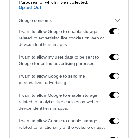
Purposes for which it was collected.
συναντήθηκε με δύο άνδρες που πλέον
Opted Out
βρίσκονται στο
επίκεντρο της έρευνας
.
Google consents
Σύμφωνα με το
σενάριο που εξετάζεται
,
προηγήθηκε έντονος διαπληκτισμός, ο
I want to allow Google to enable storage
οποίος ενδέχεται να σχετίζεται με
related to advertising like cookies on web or
device identifiers in apps.
παλαιότερες προστριβές για ζώα που
φέρεται να έμπαιναν στην έκταση του
I want to allow my user data to be sent to
θύματος και προκαλούσαν ζημιές.
Google for online advertising purposes.
Οι δύο κατηγορούμενοι αρνούνται
I want to allow Google to send me
personalized advertising.
οποιαδήποτε εμπλοκή
I want to allow Google to enable storage
Κατά τις ίδιες πληροφορίες
, οι Αρχές
related to analytics like cookies on web or
ερευνούν το ενδεχόμενο ο καβγάς να
device identifiers in apps.
κλιμακώθηκε και ο Δασκαλάκης να δέχθηκε
χτυπήματα με κατσούνα, παραδοσιακή
I want to allow Google to enable storage
related to functionality of the website or app.
ποιμενική ράβδο που χρησιμοποιείται
ευρέως στην Κρήτη.