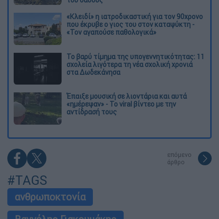
«Κλειδί» η ιατροδικαστική για τον 90χρονο
που έκρυβε ο γιος του στον καταψύκτη -
«Τον αγαπούσε παθολογικά»
Το βαρύ τίμημα της υπογεννητικότητας: 11
σχολεία λιγότερα τη νέα σχολική χρονιά
στα Δωδεκάνησα
Έπαιξε μουσική σε λιοντάρια και αυτά
«ημέρεψαν» - Το viral βίντεο με την
αντίδρασή τους
επόμενο
άρθρο
#TAGS
ανθρωποκτονία