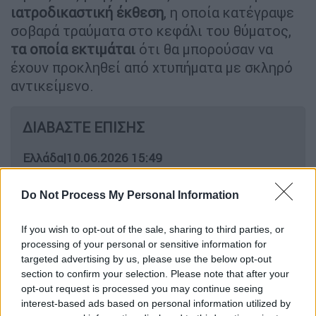
ιατροδικαστική έκθεση
, η οποία κατέγραψε
σοβαρά τραύματα στο κεφάλι του θύματος,
τα οποία εκτιμάται
ότι θα μπορούσαν να
έχουν προκληθεί από χτυπήματα με σκληρό
αντικείμενο.
ΔΙΑΒΑΣΤΕ ΕΠΙΣΗΣ
Ελλάδα
|
10.06.2026 15:49
Εμπλεκόμενος στον θάνατο
Γιακουμάκη ο ένας εκ των
Do Not Process My Personal Information
συλληφθέντων για τη δολοφονία του
Δασκαλάκη
If you wish to opt-out of the sale, sharing to third parties, or
processing of your personal or sensitive information for
targeted advertising by us, please use the below opt-out
Ελλάδα
|
10.06.2026 18:17
section to confirm your selection. Please note that after your
opt-out request is processed you may continue seeing
Νέα στοιχεία για το διπλό έγκλημα
interest-based ads based on personal information utilized by
στο Αίγιο: Το μοιραίο σχέδιο για τη