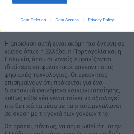
Data Deletion
Data Access
Privacy Policy
Ευρωβαρόμετρο
Η απόκλιση αυτή είναι ακόμη πιο έντονη σε
χώρες όπως η Ελλάδα, η Πορτογαλία και η
Πολωνία, όπου οι γονείς εμφανίζονται
ιδιαίτερα επιφυλακτικοί απέναντι στις
ψηφιακές τεχνολογίες. Οι ερευνητές
επισημαίνουν ότι πρόκειται για ένα
διαχρονικό φαινόμενο κοινωνικοποίησης,
καθώς κάθε νέα γενιά τείνει να αξιολογεί
πιο θετικά τα μέσα με τα οποία μεγαλώνει
σε σχέση με τη γενιά των γονέων της.
Θα πρέπει, πάντως, να σημειωθεί ότι στην
Ελλάδα οι συζητήσεις γονέων και παιδιών