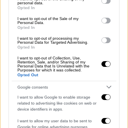
εξίσου έντονες
. Η έκθεση σε ακατάλληλο
personal data.
grant or deny consent to Google and its third-party tags to
Opted In
περιεχόμενο, η διαδικτυακή επικοινωνία με
use your data for below specified purposes in below Google
αγνώστους και οι συνέπειες στην
consent section.
I want to opt-out of the Sale of my
Personal Data.
εκπαιδευτική πορεία των παιδιών
Opted In
αποτελούν τους βασικούς προβληματισμούς
I want to opt-out of processing my
των γονέων.
Personal Data for Targeted Advertising.
Opted In
Παράλληλα, οι Έλληνες γονείς εμφανίζονται
λιγότερο ενημερωμένοι για συγκεκριμένα
I want to opt-out of Collection, Use,
Retention, Sale, and/or Sharing of my
περιστατικά που βιώνουν τα παιδιά τους
Personal Data that Is Unrelated with the
Purposes for which it was collected.
στο διαδίκτυο. Σύμφωνα με τη συγκριτική
Opted Out
κατάταξη των κρατών - μελών, η Ελλάδα
Google consents
συγκαταλέγεται στις χώρες με τα
χαμηλότερα επίπεδα γονικής επίγνωσης
I want to allow Google to enable storage
διαδικτυακών περιστατικών, μαζί με την
related to advertising like cookies on web or
device identifiers in apps.
Ιταλία, τη Γαλλία, την Πορτογαλία και την
Ισπανία.
I want to allow my user data to be sent to
Google for online advertising purposes.