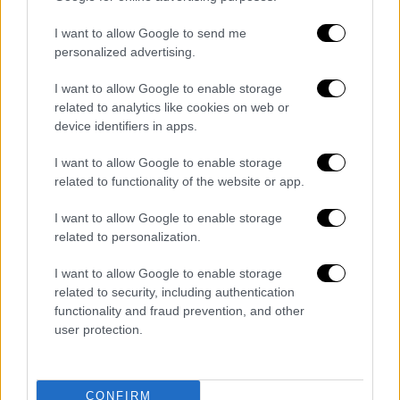
Η έρευνα έρχεται να επιβεβαιώσει και το
σταθερό χάσμα αντιλήψεων μεταξύ εφήβων
I want to allow Google to send me
και γονέων, το οποίο εμφανίζεται σε όλα τα
personalized advertising.
κράτη - μέλη της ΕΕ. Σε ευρωπαϊκό επίπεδο,
I want to allow Google to enable storage
οι έφηβοι είναι κατά 23 ποσοστιαίες
related to analytics like cookies on web or
μονάδες πιο θετικοί απέναντι στις οθόνες
device identifiers in apps.
από ό,τι οι γονείς τους. Το 40% θεωρεί ότι
I want to allow Google to enable storage
οι οθόνες έχουν θετική επίδραση στη ζωή
related to functionality of the website or app.
του, έναντι μόλις 17% των γονέων.
Αντίστοιχα, το 48% των εφήβων αξιολογεί
I want to allow Google to enable storage
θετικά την επίδραση των μέσων κοινωνικής
related to personalization.
δικτύωσης στην ψυχική του ευημερία, ενώ
I want to allow Google to enable storage
το αντίστοιχο ποσοστό στους γονείς
related to security, including authentication
περιορίζεται στο 21%.
functionality and fraud prevention, and other
user protection.
CONFIRM