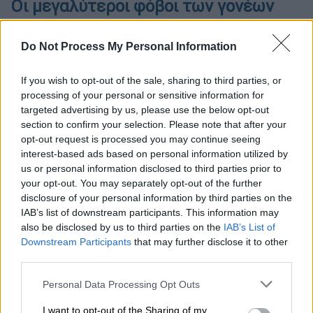
Οι μεγαλύτεροι φόβοι των γονέων
Η έρευνα δείχνει ότι οι γονικές ανησυχίες
Do Not Process My Personal Information
επικεντρώνονται κυρίως στους
εξωτερικούς κινδύνους του διαδικτύου και
If you wish to opt-out of the sale, sharing to third parties, or
λιγότερο στις άμεσες επιπτώσεις στην
processing of your personal or sensitive information for
υγεία και τη λειτουργικότητα των παιδιών.
targeted advertising by us, please use the below opt-out
Σε επίπεδο Ευρωπαϊκής Ένωσης, το 72% των
section to confirm your selection. Please note that after your
opt-out request is processed you may continue seeing
γονέων δηλώνει ανήσυχο για την έκθεση των
interest-based ads based on personal information utilized by
παιδιών σε
επιβλαβές ή ακατάλληλο
us or personal information disclosed to third parties prior to
περιεχόμενο
και το 61% για την
πιθανότητα
your opt-out. You may separately opt-out of the further
επικοινωνίας με αγνώστους στο διαδίκτυο.
disclosure of your personal information by third parties on the
IAB’s list of downstream participants. This information may
Αντίθετα, χαμηλότερα ποσοστά ανησυχίας
also be disclosed by us to third parties on the
IAB’s List of
καταγράφονται για τις επιπτώσεις στον
Downstream Participants
that may further disclose it to other
ύπνο (54%) και στις σχολικές επιδόσεις
third parties.
(51%).
Please note that this website/app uses one or more Google
Personal Data Processing Opt Outs
services and may gather and store information including but
Στην
Ελλάδα οι ανησυχίες αυτές είναι
not limited to your visit or usage behaviour. You may click to
I want to opt-out of the Sharing of my