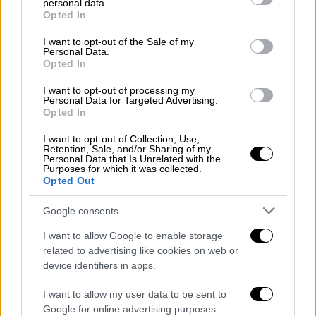
ώρα καταγράφηκαν ακόμη και 48 κινήσεις,
personal data.
grant or deny consent to Google and its third-party tags to
Opted In
αριθμός που υπερβαίνει κατά πολύ τη
use your data for below specified purposes in below Google
consent section.
διαθέσιμη συμφωνηθείσα επιχειρησιακή
I want to opt-out of the Sale of my
Personal Data.
δυνατότητα.
Opted In
Παράλληλα, στο σύστημα
προστίθενται
I want to opt-out of processing my
Personal Data for Targeted Advertising.
ιδιωτικές πτήσεις, επιχειρησιακές πτήσεις
Opted In
που δεν υπάγονται στον συντονισμό, καθώς
I want to opt-out of Collection, Use,
και έκτακτες αποστολές, όπως
Retention, Sale, and/or Sharing of my
Personal Data that Is Unrelated with the
αεροδιακομιδές ή διπλωματικές πτήσεις,
Purposes for which it was collected.
αυξάνοντας περαιτέρω την πίεση.
Opted Out
Γιατί ζητείται το Level 3
Google consents
I want to allow Google to enable storage
Πηγές με γνώση της κατάστασης
related to advertising like cookies on web or
υποστηρίζουν ότι μόνο η μετάβαση σε IATA
device identifiers in apps.
Level 3
μπορεί να επιβάλει πραγματική
I want to allow my user data to be sent to
πειθαρχία στο
πρόγραμμα πτήσεων
. Σε αυτό
Google for online advertising purposes.