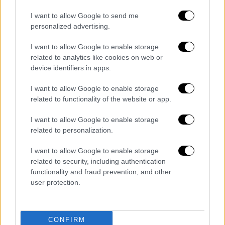
το καθεστώς τα slots γίνονται υποχρεωτικά
και οι αεροπορικές εταιρείες
I want to allow Google to send me
υποχρεώνονται να πετούν στις ώρες που
personalized advertising.
τους έχουν αποδοθεί. Σε περίπτωση
I want to allow Google to enable storage
παραβίασης προβλέπονται διαδικασίες
related to analytics like cookies on web or
επιβολής κυρώσεων
μέσω της Αρχής
device identifiers in apps.
Πολιτικής Αεροπορίας (ΑΠΑ)
.
I want to allow Google to enable storage
Να σημειωθεί μάλιστα ότι το σύστημα
related to functionality of the website or app.
μπορεί να συνδυαστεί με την εφαρμογή του
I want to allow Google to enable storage
λεγόμενου pre-monitoring. Στην περίπτωση
related to personalization.
αυτή μπορεί να γίνει έλεγχος ακόμα και στις
ώρες των πτήσεων
που διαθέτει μία
I want to allow Google to enable storage
related to security, including authentication
εταιρεία αρκετούς μήνες πριν
functionality and fraud prevention, and other
πραγματοποιηθεί η πτήση. Εάν αυτές δε
user protection.
συμφωνούν με τις ώρες που της έχουν
αποδοθεί, θα μπορούν εκ των προτέρων να
επιβληθούν οικονομικές κυρώσεις.
CONFIRM