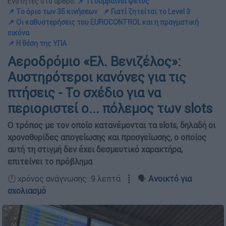
Ενότητες στο άρθρο:
📌 Τι συμβαίνει φέτος
📌 Το όριο των 35 κινήσεων
📌 Γιατί ζητείται το Level 3
📌 Οι καθυστερήσεις του EUROCONTROL και η πραγματική
εικόνα
📌 Η θέση της ΥΠΑ
Αεροδρόμιο «Ελ. Βενιζέλος»:
Αυστηρότεροι κανόνες για τις
πτήσεις - Το σχέδιο για να
περιοριστεί ο... πόλεμος των slots
Ο τρόπος με τον οποίο κατανέμονται τα slots, δηλαδή οι
χρονοθυρίδες απογείωσης και προσγείωσης, ο οποίος
αυτή τη στιγμή δεν έχει δεσμευτικό χαρακτήρα,
επιτείνει το πρόβλημα
🕛 χρόνος ανάγνωσης: 9 λεπτά ┋ 🗣️
Ανοικτό για
σχολιασμό