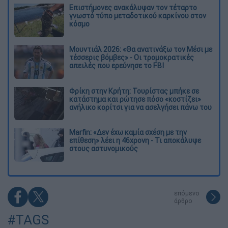
Επιστήμονες ανακάλυψαν τον τέταρτο
γνωστό τύπο μεταδοτικού καρκίνου στον
κόσμο
Μουντιάλ 2026: «Θα ανατινάξω τον Μέσι με
τέσσερις βόμβες» - Οι τρομοκρατικές
απειλές που ερεύνησε το FBI
Φρίκη στην Κρήτη: Τουρίστας μπήκε σε
κατάστημα και ρώτησε πόσο «κοστίζει»
ανήλικο κορίτσι για να ασελγήσει πάνω του
Marfin: «Δεν έχω καμία σχέση με την
επίθεση» λέει η 46χρονη - Τι αποκάλυψε
στους αστυνομικούς
επόμενο
άρθρο
#TAGS