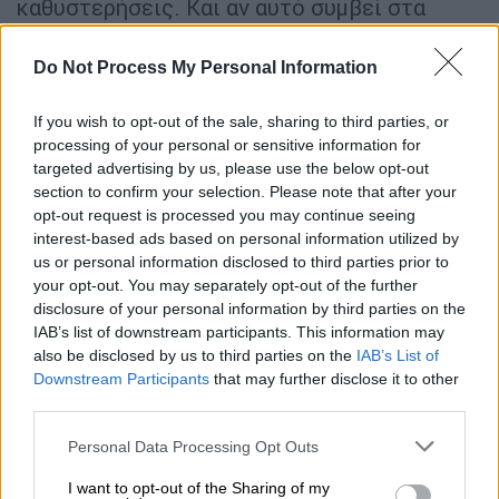
καθυστερήσεις. Και αν αυτό συμβεί στα
πρωινά δρομολόγια, επηρεάζει τα επόμενα
σκέλη των ίδιων αεροσκαφών
προκαλώντας
Do Not Process My Personal Information
ένα ντόμινο
, το οποίο μπορεί να επηρεάσει
ορισμένες πτήσεις ακόμα και έως το τέλος
If you wish to opt-out of the sale, sharing to third parties, or
processing of your personal or sensitive information for
της ημέρας με το μοτίβο να
targeted advertising by us, please use the below opt-out
επαναλαμβάνεται συχνά και την επομένη.
section to confirm your selection. Please note that after your
opt-out request is processed you may continue seeing
Το όριο των 35 κινήσεων
interest-based ads based on personal information utilized by
us or personal information disclosed to third parties prior to
Σύμφωνα με αεροπορικές πηγές, οι
περίπου
your opt-out. You may separately opt-out of the further
35 κινήσεις
ανά ώρα αποτελούν το ανώτατο
disclosure of your personal information by third parties on the
επίπεδο που μπορεί να διαχειριστεί με
IAB’s list of downstream participants. This information may
also be disclosed by us to third parties on the
IAB’s List of
ασφάλεια το σύστημα ως
σημείο αναφοράς
.
Downstream Participants
that may further disclose it to other
Ωστόσο, υπάρχουν χρονικές ζώνες όπου
third parties.
προγραμματίζονται πολύ περισσότερες.
Please note that this website/app uses one or more Google
Χαρακτηριστικό παράδειγμα αποτέλεσε η
Personal Data Processing Opt Outs
services and may gather and store information including but
Παρασκευή 5 Ιουνίου, όταν σε συγκεκριμένη
not limited to your visit or usage behaviour. You may click to
I want to opt-out of the Sharing of my