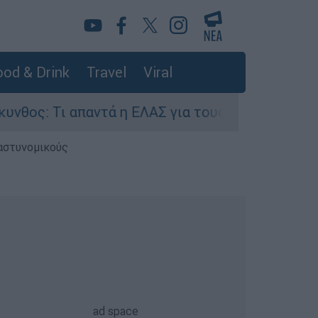
od & Drink
Travel
Viral
ι απαντά η ΕΛΑΣ για τους 8 βιασμούς τουριστρι
 αστυνομικούς