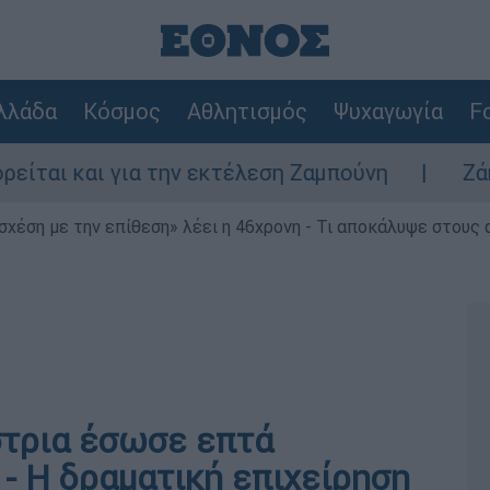
λλάδα
Κόσμος
Αθλητισμός
Ψυχαγωγία
Fo
ι για την εκτέλεση Ζαμπούνη
Ζάκυνθος: Τ
 σχέση με την επίθεση» λέει η 46χρονη - Τι αποκάλυψε στους
τρια έσωσε επτά
- Η δραματική επιχείρηση