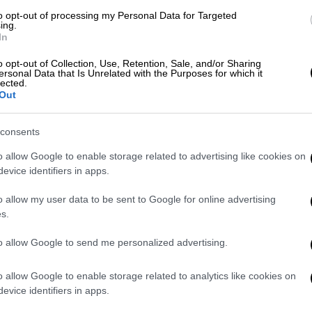
to opt-out of processing my Personal Data for Targeted
ώστρια της παραλίας, η
Σοφία Κασπίρη
, από
ing.
χολής και με τριετή εμπειρία στη
In
o opt-out of Collection, Use, Retention, Sale, and/or Sharing
ersonal Data that Is Unrelated with the Purposes for which it
πήκε στη θάλασσα και
άρχισε να βοηθά τους
lected.
Out
πιστρέψουν μόνοι τους στην ακτή
. Το έργο
είχε να αντιμετωπίσει όχι μόνο το κύμα
consents
νθρώπων που κινδύνευαν.
o allow Google to enable storage related to advertising like cookies on
evice identifiers in apps.
o allow my user data to be sent to Google for online advertising
s.
to allow Google to send me personalized advertising.
o allow Google to enable storage related to analytics like cookies on
evice identifiers in apps.