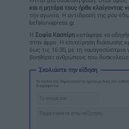
«Ήταν μια δύσκολη φάση. Όταν όμως
και η μητέρα τους ήρθε κλαίγοντας ν
την αγωνία. Η αντίδρασή της μου έδ
kefaloniapress.gr.
Η
Σοφία Κασπίρη
κατάφερε να οδηγήσ
στην άμμο. Η επιχείρηση διάσωσης κ
έως τις 16:30, με τη ναυαγοσώστρια ν
βοηθήσει ανθρώπους που δυσκολεύον
Τα σχολιά σας δημοσιεύονται άμεσα με δική σας ευθύνη
διαγράφονται