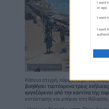
I want t
or app.
I want t
I want t
authenti
Παραλία της Αβύθου
Κάποια στιγμή, σύμφωνα με τις ίδιες
βοηθήσει ταυτόχρονα τρεις ενήλικες
εργαζόμενοι από την καντίνα της πα
κατάστασης και μπήκαν στη θάλασσα 