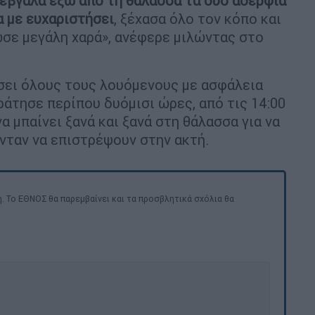
έβγαλα έξω από τη θάλασσα τα δύο αδέρφια
α με ευχαριστήσει
, ξέχασα όλο τον κόπο και
ωσε μεγάλη χαρά», ανέφερε μιλώντας στο
ει όλους τους λουόμενους με ασφάλεια
ράτησε περίπου δυόμισι ώρες, από τις 14:00
α μπαίνει ξανά και ξανά στη θάλασσα για να
ταν να επιστρέψουν στην ακτή.
. Το ΕΘΝΟΣ θα παρεμβαίνει και τα προσβλητικά σχόλια θα