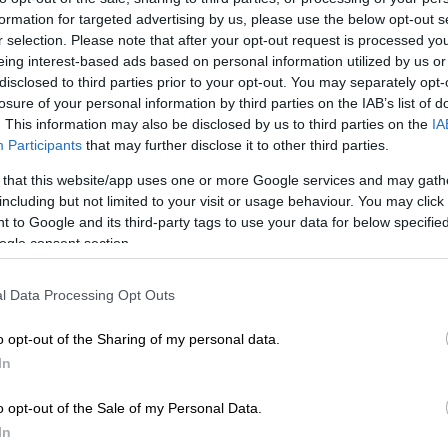
formation for targeted advertising by us, please use the below opt-out s
ες της Νότιας Κεφαλονιάς. Με λεπτή άμμο,
r selection. Please note that after your opt-out request is processed y
μίζει οικογενειακή παραλία, προσελκύει
eing interest-based ads based on personal information utilized by us or
αίτερα
οικογένειες με παιδιά
.
disclosed to third parties prior to your opt-out. You may separately opt-
losure of your personal information by third parties on the IAB’s list of
. This information may also be disclosed by us to third parties on the
IA
Participants
that may further disclose it to other third parties.
 that this website/app uses one or more Google services and may gath
including but not limited to your visit or usage behaviour. You may click 
λιματιστικά - Οι δικαιούχοι, οι
 to Google and its third-party tags to use your data for below specifi
ogle consent section.
l Data Processing Opt Outs
ν, το μεσημέρι της Παρασκευής περίπου
o opt-out of the Sharing of my personal data.
ότομο κυματισμό
και στη συνέχεια άρχισε να
In
αθιά
. Η παραλία ήταν γεμάτη κόσμο. Οι
ως επτά άτομα βρέθηκαν σε δύσκολη θέση,
o opt-out of the Sale of my Personal Data.
α.
In