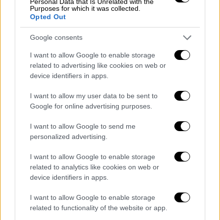
Personal Data that Is Unrelated with the
περιορισµούς στην κυκλοφορία αυτών των
Purposes for which it was collected.
οχηµάτων, κατ’ εφαρµογή των διατάξεων του
Opted Out
άρθρου 52 του
Κώδικα Οδικής Κυκλοφορίας
.
Google consents
Ο υφυπουργός Μεταφορών έκανε λόγο και
για τις οφειλές του υπουργείου Εργασίας
I want to allow Google to enable storage
related to advertising like cookies on web or
στον
ΟΑΣΑ
από την άσκηση κοινωνικής
device identifiers in apps.
πολιτικής για τη δωρεάν µετακίνηση των
ανέργων και άλλων ευάλωτων κοινωνικών
I want to allow my user data to be sent to
οµάδων, οι οποίες φτάνουν τα 169
Google for online advertising purposes.
εκατοµµύρια ευρώ χωρίς να έχει -όπως είπε-
I want to allow Google to send me
προβλεφθεί η εγγραφή των σχετικών
personalized advertising.
δαπανών στις πιστώσεις του
προϋπολογισµού του
υπουργείου Εργασίας
.
I want to allow Google to enable storage
related to analytics like cookies on web or
Αποτέλεσµα, ο «ΟΑΣΑ να µην εισπράττει
device identifiers in apps.
νοµίµως διεκδικούµενες οφειλές και να
I want to allow Google to enable storage
επιβαρύνεται µε το πλήρες κόστος άσκησης
related to functionality of the website or app.
της σχετικής κοινωνικής πολιτικής». Ο ίδιος