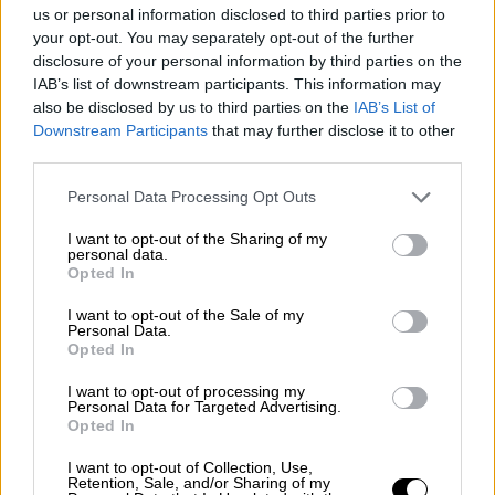
πληρώνουν ετήσια τέλη κυκλοφορίας».
us or personal information disclosed to third parties prior to
your opt-out. You may separately opt-out of the further
Υπενθυµίζεται ότι µε την αλλαγή του
Κώδικα
disclosure of your personal information by third parties on the
Οδικής Κυκλοφορίας
(
ΚΟΚ
) είχε θεσπιστεί η
IAB’s list of downstream participants. This information may
also be disclosed by us to third parties on the
IAB’s List of
αυστηροποίηση του καθεστώτος
Downstream Participants
that may further disclose it to other
κυκλοφορίας των τετράτροχων
third parties.
µοτοσικλετών έως 125 κ.ε. Βάσει των
Please note that this website/app uses one or more Google
συγκεκριµένων διατάξεων, είχε απαγορευθεί
Personal Data Processing Opt Outs
services and may gather and store information including but
στις «γουρούνες» να κυκλοφορούν σε
not limited to your visit or usage behaviour. You may click to
I want to opt-out of the Sharing of my
ασφαλτοστρωµένους δρόµους, τους οποίους
personal data.
grant or deny consent to Google and its third-party tags to
Opted In
µπορούσαν να διασχίζουν µόνο καθέτως.
use your data for below specified purposes in below Google
consent section.
Από την απαγόρευση είχαν εξαιρεθεί, ύστερα
I want to opt-out of the Sale of my
Personal Data.
από διαβουλεύσεις, µόνον οι περιπτώσεις
Opted In
που τις «γουρούνες» οδηγούν
ΑµΕΑ
.
I want to opt-out of processing my
Personal Data for Targeted Advertising.
Σύµφωνα, πάντως, µε τον κ. Κεφαλογιάννη, ο
Opted In
οικείος δήµος στην περιοχή αρµοδιότητάς
I want to opt-out of Collection, Use,
του θα διατηρήσει τη δυνατότητα να θέτει
Retention, Sale, and/or Sharing of my