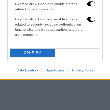
επεσήµανε ότι θα ενισχυθεί το ηλεκτρονικό
I want to allow Google to enable storage
related to personalization.
εισιτήριο, υπογραµµίζοντας ότι θα δοθεί
έµφαση και στον έλεγχο κοµίστρου µε
I want to allow Google to enable storage
πιθανή συνδροµή και από την
Αστυνοµία
, στο
related to security, including authentication
πλαίσιο του σχετικού µνηµονίου
functionality and fraud prevention, and other
user protection.
συνεργασίας που υπάρχει µε το
υπουργείο
Προστασίας του Πολίτη
.
CONFIRM
Data Deletion
Data Access
Privacy Policy