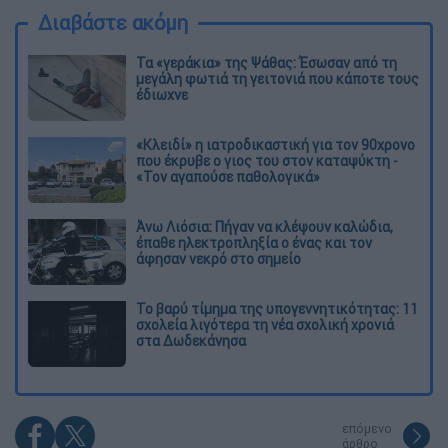
Διαβάστε ακόμη
Τα «γεράκια» της Ψάθας: Έσωσαν από τη
μεγάλη φωτιά τη γειτονιά που κάποτε τους
έδιωχνε
«Κλειδί» η ιατροδικαστική για τον 90χρονο
που έκρυβε ο γιος του στον καταψύκτη -
«Τον αγαπούσε παθολογικά»
Άνω Λιόσια: Πήγαν να κλέψουν καλώδια,
έπαθε ηλεκτροπληξία ο ένας και τον
άφησαν νεκρό στο σημείο
Το βαρύ τίμημα της υπογεννητικότητας: 11
σχολεία λιγότερα τη νέα σχολική χρονιά
στα Δωδεκάνησα
επόμενο
άρθρο