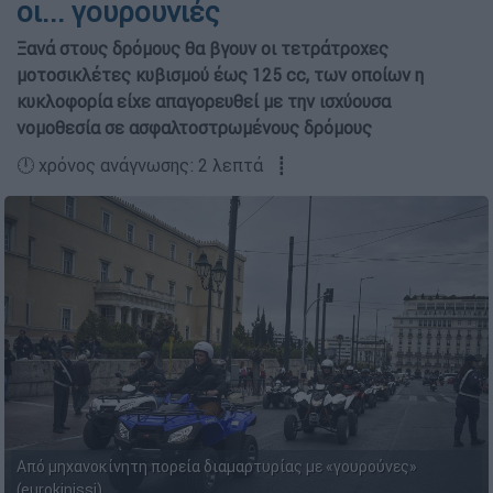
οι... γουρουνιές
Ξανά στους δρόµους θα βγουν οι τετράτροχες
µοτοσικλέτες κυβισµού έως 125 cc, των οποίων η
κυκλοφορία είχε απαγορευθεί µε την ισχύουσα
νοµοθεσία σε ασφαλτοστρωµένους δρόµους
🕛 χρόνος ανάγνωσης: 2 λεπτά ┋
Από μηχανοκίνητη πορεία διαμαρτυρίας με «γουρούνες»
(eurokinissi)