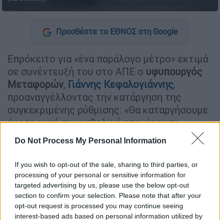
Προσθέστε το ΕΘΝΟΣ στη Google
Επρόκειτο για «ένα παράλογο µέτρο» εκτιµά
σε συνέντευξή του στο ΑΠΕ ο
υφυπουργός
Μεταφορών
,
Γιάννης Κεφαλογιάννης
,
προαναγγέλλοντας την κατάργηση της
συγκεκριµένης ρύθµισης: «Θα καταργήσουµε
άµεσα αυτή την καθολική απαγόρευση»
σηµειώνει χαρακτηριστικά. Αιτιολογεί
Do Not Process My Personal Information
µάλιστα την απόφαση της νέας ηγεσίας του
υπουργείου Μεταφορών, υπογραµµίζοντας
If you wish to opt-out of the sale, sharing to third parties, or
πως «πρόκειται για οχήµατα που έχουν
processing of your personal or sensitive information for
εγκριθεί σύµφωνα µε την ισχύουσα
targeted advertising by us, please use the below opt-out
section to confirm your selection. Please note that after your
νοµοθεσία
της
Ευρωπαϊκής
Ενωσης
,
opt-out request is processed you may continue seeing
διαθέτουν άδεια κυκλοφορίας και
interest-based ads based on personal information utilized by