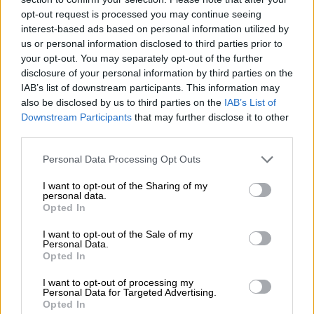
opt-out request is processed you may continue seeing
interest-based ads based on personal information utilized by
us or personal information disclosed to third parties prior to
Απόψεις
|
14.08.2025 15:35
your opt-out. You may separately opt-out of the further
Για τη φωτιά στην Πάτρα τους φταίει ο
disclosure of your personal information by third parties on the
Πελετίδης, η κλιματική κρίση και ο
IAB’s list of downstream participants. This information may
κακός τους ο καιρός
also be disclosed by us to third parties on the
IAB’s List of
Downstream Participants
that may further disclose it to other
Όλα καλώς καμωμένα…
third parties.
Please note that this website/app uses one or more Google
Personal Data Processing Opt Outs
services and may gather and store information including but
not limited to your visit or usage behaviour. You may click to
I want to opt-out of the Sharing of my
personal data.
grant or deny consent to Google and its third-party tags to
Opted In
use your data for below specified purposes in below Google
consent section.
I want to opt-out of the Sale of my
Personal Data.
Opted In
I want to opt-out of processing my
Personal Data for Targeted Advertising.
Opted In