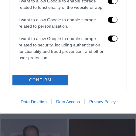
I want to allow Google to enable storage
related to functionality of the website or app.
I want to allow Google to enable storage
related to personalization.
I want to allow Google to enable storage
related to security, including authentication
Πολιτική
|
08.08.2025 20:43
functionality and fraud prevention, and other
Κεφαλογιάννης για τον νεκρό στην
user protection.
Κερατέα: «Εκφράζω τη βαθιά μου
οδύνη»
CONFIRM
Ο υπουργός Κλιματικής Κρίσης και
Πολιτικής Προστασίας εξέφρασε τη θλίψη
του για το γεγονός
Data Deletion
Data Access
Privacy Policy