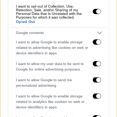
I want to opt-out of Collection, Use,
Retention, Sale, and/or Sharing of my
Personal Data that Is Unrelated with the
Purposes for which it was collected.
Opted Out
Πολιτική
|
14.08.2025 14:40
Κεφαλογιάννης κατά Πελετίδη:
Google consents
«Εγκληματικές οι δηλώσεις του για το
I want to allow Google to enable storage
112, όταν έχουμε ζήσει το Μάτι»
related to advertising like cookies on web or
device identifiers in apps.
Σφοδρή επίθεση κατά του δημάρχου
Πατρέων
I want to allow my user data to be sent to
Google for online advertising purposes.
I want to allow Google to send me
personalized advertising.
I want to allow Google to enable storage
related to analytics like cookies on web or
device identifiers in apps.