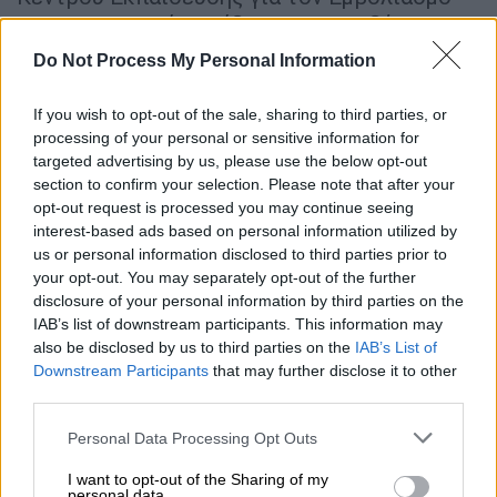
στο Νοσοκομείο Παίδων της Φιλαδέλφεια
των ΗΠΑ, Πολ Όφιτ, ανέφερε ότι, η επί
Do Not Process My Personal Information
τούτου νόσηση με Όμικρον «είναι
εξωφρενική». «
Είναι σαν να παίζεις με τη
If you wish to opt-out of the sale, sharing to third parties, or
φωτιά
», συμπλήρωσε ο διευθυντής της
processing of your personal or sensitive information for
targeted advertising by us, please use the below opt-out
ιατρικής σχολής του Northwestern University,
section to confirm your selection. Please note that after your
Δρ. Ρόμπερτ Μέρφι. «Είναι ευρέως
opt-out request is processed you may continue seeing
διαδεδομένη η άποψη και κυκλοφορεί
interest-based ads based on personal information utilized by
μεταξύ κάθε ομάδας ανθρώπων –
us or personal information disclosed to third parties prior to
your opt-out. You may separately opt-out of the further
εμβολιασμένους, ανεμβολίαστους,
disclosure of your personal information by third parties on the
αντιεμβολιαστές. Είναι τρελό, θα ήταν σαν
IAB’s list of downstream participants. This information may
να παίζεις με εκρηκτικές ύλες»,
also be disclosed by us to third parties on the
IAB’s List of
συμπλήρωσε. Αντιθέτως με αυτό που πολλοί
Downstream Participants
that may further disclose it to other
third parties.
πιστεύουν, σε αυτή τη φάση της
πανδημίας
, η
μετάλλαξη Όμικρον δεν είναι ένα κοινό
Please note that this website/app uses one or more Google
Personal Data Processing Opt Outs
κρυολόγημα
, και η διασπορά της στην
services and may gather and store information including but
not limited to your visit or usage behaviour. You may click to
I want to opt-out of the Sharing of my
κοινότητα είναι εξαιρετικά επικίνδυνη για
personal data.