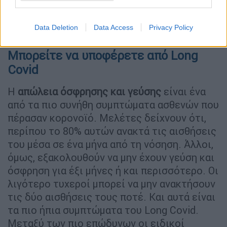
αρρώστια. Απλώς είναι λιγότερο σοβαρή. Η
πιθανότητα θανάτου του ασθενή, όμως, δεν
Data Deletion
Data Access
Privacy Policy
είναι 0%.
Μπορείτε να υποφέρετε από Long
Covid
Η
απώλεια όσφρησης και γεύσης
είναι ένα
από τα πιο συνήθη συμπτώματα ασθενών που
πέρασαν κορονοϊό. Μελέτες δείχνουν ότι,
περίπου το 80% αυτών ανακτά τις αισθήσεις
του μέσα σε ένα μήνα από τη νόσηση. Άλλοι,
όμως, εξακολουθούν να μην έχουν γεύση και
όσφρηση για έξι μήνες ή και περισσότερο. Οι
λιγότερο τυχεροί μπορεί να μην ανακτήσουν
τις δύο αισθήσεις τους ποτέ. Και αυτά είναι
τα πιο ήπια συμπτώματα του Long Covid.
Μεταξύ των πιο επώδυνων οι ειδικοί