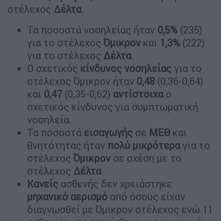
στέλεχος
Δέλτα
.
Τα ποσοστά νοσηλείας ήταν
0,5%
(235)
για το στέλεχος
Όμικρον
και
1,3%
(222)
για το στέλεχος
Δέλτα
.
Ο σχετικός
κίνδυνος
νοσηλείας
για το
στέλεχος Όμικρον ήταν
0,48
(0,36-0,64)
και
0,47
(0,35-0,62)
αντίστοιχα
ο
σχετικός κίνδυνος για συμπτωματική
νοσηλεία.
Τα ποσοστά
εισαγωγής
σε
ΜΕΘ
και
θνητότητας ήταν
πολύ
μικρότερα
για το
στέλεχος
Όμικρον
σε σχέση με το
στέλεχος
Δέλτα
.
Κανείς
ασθενής δεν χρειάστηκε
μηχανικό
αερισμό
από όσους είχαν
διαγνωσθεί με Όμικρον στέλεχος ενώ 11