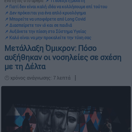
Ενότητες στο άρθρο:
📌 Τι έδειξε η μελέτη
📌 Γιατί δεν είναι καλή ιδέα να κολλήσουμε επί τούτου
📌 Δεν πρόκειται για ένα απλό κρυολόγημα
📌 Μπορείτε να υποφέρετε από Long Covid
📌 Διασπείρετε τον ιό και σε παιδιά
📌 Αυξάνετε την πίεση στο Σύστημα Υγείας
📌 Καλό είναι να μην προκαλείτε την τύχη σας
Μετάλλαξη Όμικρον: Πόσο
αυξήθηκαν οι νοσηλείες σε σχέση
με τη Δέλτα
🕛 χρόνος ανάγνωσης: 7 λεπτά ┋