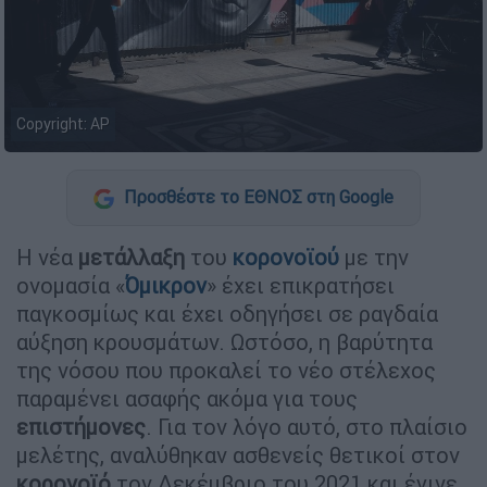
Copyright: AP
Προσθέστε το ΕΘΝΟΣ στη Google
Η νέα
μετάλλαξη
του
κορονοϊού
με την
ονομασία «
Όμικρον
» έχει επικρατήσει
παγκοσμίως και έχει οδηγήσει σε ραγδαία
αύξηση κρουσμάτων. Ωστόσο, η βαρύτητα
της νόσου που προκαλεί το νέο στέλεχος
παραμένει ασαφής ακόμα για τους
επιστήμονες
. Για τον λόγο αυτό, στο πλαίσιο
μελέτης, αναλύθηκαν ασθενείς θετικοί στον
κορονοϊό
τον Δεκέμβριο του 2021 και έγινε