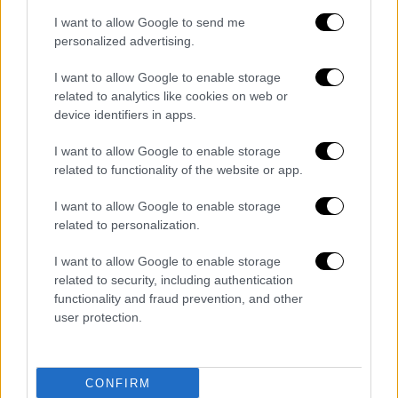
ένα εκατοπμμύριο ασθενείς, έδειξε ότι ο
I want to allow Google to send me
κίνδυνος η έκβαση της νόσησης να είναι
personalized advertising.
σοβαρή, ήταν υψηλότερος σε άνω των 65,
I want to allow Google to enable storage
ασθενείς με εξασθενημένο ανοσοποιητικό, ή
related to analytics like cookies on web or
άτομα που είχαν τουλάχιστον μία από τις
device identifiers in apps.
ακόλουθες παθήσεις: διαβήτη ή χρόνια
I want to allow Google to enable storage
νεφρική, καρδιακή, πνευμονική, νευρολογική
related to functionality of the website or app.
ή ηπατική νόσο. Ακόμα και ασθενείς χωρίς
υποκείμενα νοσήματα, όμως, μπορούν να
I want to allow Google to enable storage
νοσήσουν σοβαρά, σύμφωνα με τον ειδικό.
related to personalization.
Είναι αλήθεια ότι, σε περίπτωση που
I want to allow Google to enable storage
κάποιος κολλήσει Όμικρον, συγκριτικά με
related to security, including authentication
την Δέλτα, έχει μικρότερες πιθανότητες να
functionality and fraud prevention, and other
νοσηλευτεί, να μπει σε ΜΕΘ ή σε Μονάδα
user protection.
Αυξημένης Φροντίδας, και να πεθάνει. Αυτό
ισχύει για κάθε ηλικιακή ομάδα, Αυτό δεν
CONFIRM
σημαίνει ότι δεν πρόκειται για μία σοβαρή