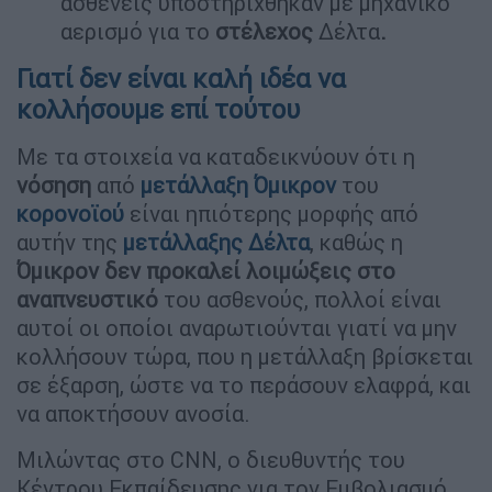
ασθενείς υποστηρίχθηκαν με μηχανικό
αερισμό για το
στέλεχος
Δέλτα
.
Γιατί δεν είναι καλή ιδέα να
κολλήσουμε επί τούτου
Με τα στοιχεία να καταδεικνύουν ότι η
νόσηση
από
μετάλλαξη Όμικρον
του
κορονοϊού
είναι ηπιότερης μορφής από
αυτήν της
μετάλλαξης Δέλτα
, καθώς η
Όμικρον δεν προκαλεί λοιμώξεις στο
αναπνευστικό
του ασθενούς, πολλοί είναι
αυτοί οι οποίοι αναρωτιούνται γιατί να μην
κολλήσουν τώρα, που η μετάλλαξη βρίσκεται
σε έξαρση, ώστε να το περάσουν ελαφρά, και
να αποκτήσουν ανοσία.
Μιλώντας στο CNN, ο διευθυντής του
Κέντρου Εκπαίδευσης για τον Εμβολιασμό