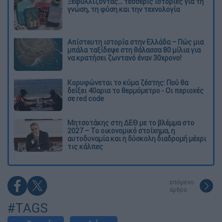
Ξεφυλλίζοντας... τέσσερις ιστορίες για τη
γνώση, τη φύση και την τεχνολογία
Απίστευτη ιστορία στην Ελλάδα – Πώς μια
μπάλα ταξίδεψε στη θάλασσα 80 μίλια για
να κρατήσει ζωντανό έναν 30χρονο!
Κορυφώνεται το κύμα ζέστης: Πού θα
δείξει 40αρια το θερμόμετρο - Οι περιοχές
σε red code
Μητσοτάκης στη ΔΕΘ με το βλέμμα στο
2027 – Το οικονομικό στοίχημα, η
αυτοδυναμία και η δύσκολη διαδρομή μέχρι
τις κάλπες
επόμενο
άρθρο
#TAGS