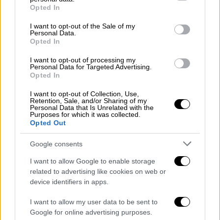
grant or deny consent to Google and its third-party tags to
τους νοσούντες, τους ανθρώπους με τους
Opted In
use your data for below specified purposes in below Google
οποίους έρχονται σε επαφή αλλά και τη
consent section.
I want to opt-out of the Sale of my
δημόσια υγεία. Οι ειδικοί,
παρέθεσαν 5
Personal Data.
Opted In
λόγους για τους οποίους δεν είναι καλή ιδέα
να κολλήσετε μετάλλαξη Όμικρον.
I want to opt-out of processing my
Personal Data for Targeted Advertising.
Opted In
Δεν πρόκειται για ένα απλό
κρυολόγημα
I want to opt-out of Collection, Use,
Retention, Sale, and/or Sharing of my
Personal Data that Is Unrelated with the
Υψηλός πυρετός, μυαλγίες, πρησμένοι
Purposes for which it was collected.
Opted Out
λεμφαδένες, πονόλαιμος και βαριά
συμφόρηση,
αναφέρονται συχνά ακόμη και σε
Google consents
πιο ήπιες περιπτώσεις νόσησης με Όμικρον,
I want to allow Google to enable storage
σύμφωνα με τον Δρ. Μέρφι. «Δεν είναι ένα
related to advertising like cookies on web or
απλό κρυολόγημα. Είναι μία αρρώστια
device identifiers in apps.
δυνητικά απειλητική για τη ζωή των
I want to allow my user data to be sent to
νοσούντων», εξήγησε. Πρόσφατη μελέτη του
Google for online advertising purposes.
ECDC που πραγματοποιήθηκε σε πάνω από