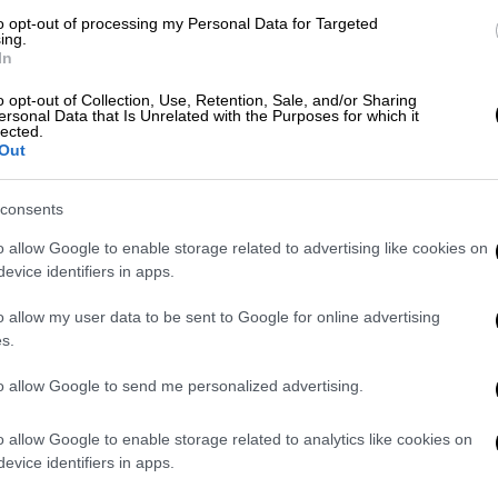
 που έκαναν τη σχετική δημοσίευση στο
to opt-out of processing my Personal Data for Targeted
eart Association»
,
ανέλυσαν στοιχεία για
ing.
In
αι 41.700 άνδρες 40-75 ετών, χωρίς
κό στην αρχή της μελέτης. Κατά τη
o opt-out of Collection, Use, Retention, Sale, and/or Sharing
ersonal Data that Is Unrelated with the Purposes for which it
ατικά στεφανιαίας νόσου και 5.290
lected.
Out
consents
o allow Google to enable storage related to advertising like cookies on
evice identifiers in apps.
τίζεται η κατάσταση εκτάκτου
o allow my user data to be sent to Google for online advertising
s.
to allow Google to send me personalized advertising.
 αποθήκη καυσίμων σε ρωσικό
o allow Google to enable storage related to analytics like cookies on
evice identifiers in apps.