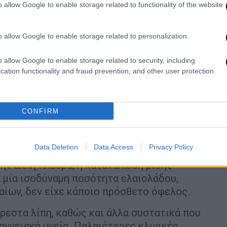
o allow Google to enable storage related to functionality of the website
ιλ Γκέιτς: Επενδύει σε εταιρία που
o allow Google to enable storage related to personalization.
o allow Google to enable storage related to security, including
cation functionality and fraud prevention, and other user protection.
υλάχιστον δύο μερίδες μισού αβοκάντο, άρα
δομάδα, είχαν 16% μικρότερο κίνδυνο
τερο κίνδυνο ειδικότερα για στεφανιαία
CONFIRM
νής μερίδας μαργαρίνης, βουτύρου, αυγού,
 κρέατος όπως το μπέικον, με την ίδια
Data Deletion
Data Access
Privacy Policy
μία μείωση κατά 16% έως 22% των
ην άλλη πλευρά, η κατανάλωση μισής
α μία ισοδύναμη ποσότητα ελαιολάδου,
ίων, δεν είχε κάποιο πρόσθετο όφελος.
ρεστα λίπη, καθώς και άλλα συστατικά που
αγγειακή υγεία. Παλαιότερες κλινικές