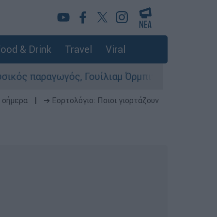
ood & Drink
Travel
Viral
αγωγός, Γουίλιαμ Όρμπιτ - Η καθοριστική συμβο
 σήμερα
|
➔ Εορτολόγιο: Ποιοι γιορτάζουν