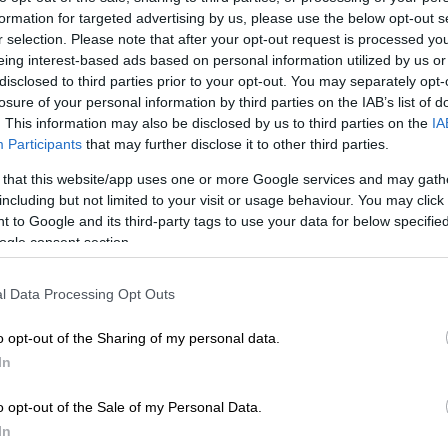
formation for targeted advertising by us, please use the below opt-out s
r selection. Please note that after your opt-out request is processed y
eing interest-based ads based on personal information utilized by us or
disclosed to third parties prior to your opt-out. You may separately opt-
losure of your personal information by third parties on the IAB’s list of
. This information may also be disclosed by us to third parties on the
IA
Participants
that may further disclose it to other third parties.
 το ΕΘΝΟΣ στη Google
 that this website/app uses one or more Google services and may gath
including but not limited to your visit or usage behaviour. You may click 
 to Google and its third-party tags to use your data for below specifi
 δύο μερίδες
αβοκάντο
την εβδομάδα (κάθε
ogle consent section.
ικρότερο
καρδιαγγειακό
κίνδυνο
σε σχέση
οτέ, σύμφωνα με μία νέα αμερικανική
l Data Processing Opt Outs
εγάλο αριθμών ανθρώπων και σε μεγάλο
αση ζωικών προϊόντων
, όπως βουτύρου,
o opt-out of the Sharing of my personal data.
ζεται, επίσης, με μείωση του κινδύνου
In
o opt-out of the Sale of my Personal Data.
Λορίνα Πατσέκο
της Σχολής Δημόσιας
In