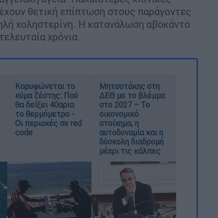
 έχουν θετική επίπτωση στους παράγοντες
ψηλή χοληστερίνη. Η κατανάλωση αβοκάντο
 τελευταία χρόνια.
Κορυφώνεται το
Μητσοτάκης στη
κύμα ζέστης: Πού
ΔΕΘ με το βλέμμα
θα δείξει 40αρια
στο 2027 – Το
το θερμόμετρο -
οικονομικό
Οι περιοχές σε red
στοίχημα, η
code
αυτοδυναμία και η
δύσκολη διαδρομή
μέχρι τις κάλπες