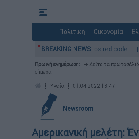
Πολιτική
Οικονομία
Ελ
ρμόμετρο - Οι περιοχές σε red code
BREAKING NEWS:
Πέθαν
Πρωινή ενημέρωση:
➔ Δείτε τα πρωτοσέλι
σήμερα
┋
Υγεία
┋
01.04.2022 18:47
Newsroom
Αμερικανική μελέτη: Έ