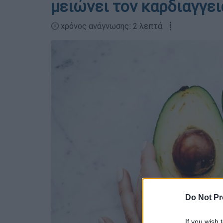
μειώνει τον καρδιαγγει
🕛 χρόνος ανάγνωσης: 2 λεπτά ┋
Do Not Pr
If you wish 