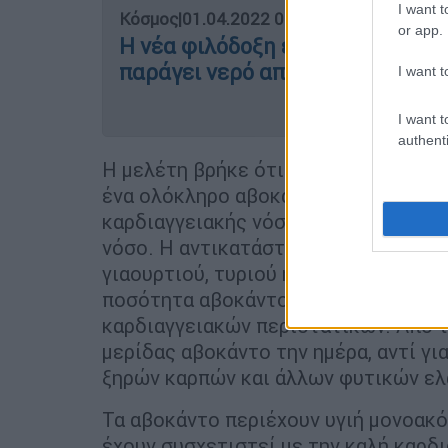
I want t
Κόσμος
|
01.04.2022 08:52
or app.
Η νέα φιλόδοξη επένδυση του Μπ
παράγει νερό από... αέρα
I want t
I want t
authenti
Η μελέτη βρήκε ότι όσοι έτρωγαν το
ένα ολόκληρο αβοκάντο μέσα στην εβ
καρδιαγγειακής νόσου και 21% μικρό
νόσο. Η αντικατάσταση μίας καθημερι
γιαουρτιού, τυριού ή επεξεργασμένου
ποσότητα αβοκάντο, σχετιζόταν με 
καρδιαγγειακών περιστατικών. Από τ
μερίδας αβοκάντο την ημέρα, αντί γι
ξηρών καρπών και άλλων φυτικών ελα
Τα αβοκάντο περιέχουν υγιή μονοακό
έχουν συσχετιστεί με την καλή καρδι