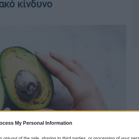
ακό κίνδυνο
ocess My Personal Information
to opt-out of the sale, sharing to third parties, or processing of your per