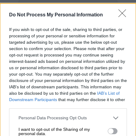
Προσθέστε το ΕΘΝΟΣ στη Google
Do Not Process My Personal Information
Συναγερμό σήμανε ο
Εθνικός Οργανισμός
If you wish to opt-out of the sale, sharing to third parties, or
Φαρμάκων
για το
προϊόν KSM-66
processing of your personal or sensitive information for
Ashwagandha της εταιρείας
Medicine
targeted advertising by us, please use the below opt-out
Garden
, το οποίο κυκλοφορεί ως
section to confirm your selection. Please note that after your
συμπλήρωμα διατροφής
στην Ευρώπη.
opt-out request is processed you may continue seeing
interest-based ads based on personal information utilized by
Όπως
ανακοίνωσε ο ΕΟΦ
, το εν λόγω προϊόν,
us or personal information disclosed to third parties prior to
your opt-out. You may separately opt-out of the further
περιέχει οπιοειδή
ναρκωτική ουσία
και
disclosure of your personal information by third parties on the
συγκεκριμένα
ηρωίνη
άγνωστης
IAB’s list of downstream participants. This information may
συγκέντρωσης. H διακίνησή του και στην
also be disclosed by us to third parties on the
IAB’s List of
Ελλάδα είναι πιθανή, μέσω διαδικτύου
.
Downstream Participants
that may further disclose it to other
third parties.
Εφίσταται η προσοχή των καταναλωτών,
Please note that this website/app uses one or more Google
Personal Data Processing Opt Outs
ώστε σε περίπτωση που έρθει στην κατοχή
services and may gather and store information including but
τους το προϊόν, να μην το χρησιμοποιήσουν
not limited to your visit or usage behaviour. You may click to
I want to opt-out of the Sharing of my
personal data.
και να ενημερώσουν άμεσα τον
ΕΟΦ
. Η
grant or deny consent to Google and its third-party tags to