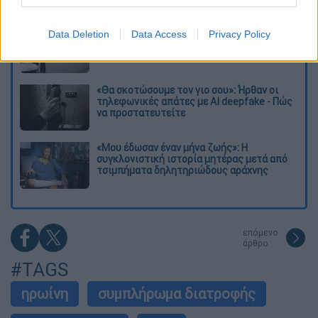
Μακελειό στη Βόρεια Καρολίνα ύστερα από
Data Deletion
Data Access
Privacy Policy
πυροβολισμούς: Νεκροί και τραυματίες
«Θα σκοτώσουμε τον γιο σου»: Ήρθαν οι
τηλεφωνικές απάτες με AI deepfake - Πώς
να προστατευτείτε
«Μου έδωσαν έναν μήνα ζωής»: Η
συγκλονιστική ιστορία μητέρας μετά από
τσιμπήματα δηλητηριώδους αράχνης
επόμενο
άρθρο
#TAGS
ηρωίνη
συμπλήρωμα διατροφής