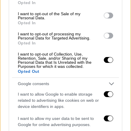
Opted In
use your data for below specified purposes in below Google
ειδοποίηση γίνεται ύστερα από ενημέρωση
consent section.
των αρμόδιων αρχών της Δανίας μέσω του
I want to opt-out of the Sale of my
Personal Data.
Συστήματος Έγκαιρης Προειδοποίησης για
Opted In
τα Τρόφιμα και τις Ζωοτροφές
(RASFF).
I want to opt-out of processing my
Personal Data for Targeted Advertising.
Ο
ΕΟΦ
τονίζει ότι η αγορά προϊόντων
Opted In
αρμοδιότητας του
Οργανισμού
από
μη
I want to opt-out of Collection, Use,
αξιόπιστες πηγές
, όπως είναι το διαδίκτυο,
Retention, Sale, and/or Sharing of my
Personal Data that Is Unrelated with the
μπορεί να θέσει σε
κίνδυνο την υγεία του
Purposes for which it was collected.
Opted Out
καταναλωτή
.
ΟΛΕΣ ΟΙ ΕΙΔΗΣΕΙΣ
Google consents
I want to allow Google to enable storage
Μέτρα στήριξης: Έκτακτο βοήθημα σε
related to advertising like cookies on web or
συνταξιούχους και ρυθμίσεις για νέες
device identifiers in apps.
και παλιές οφειλές- Η ακτινογραφία
I want to allow my user data to be sent to
των ανακοινώσεων Μητσοτάκη
Google for online advertising purposes.
«Καμπανάκι» Μαγιορκίνη: «Μεγάλος