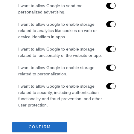
κίνδυνος η χολέρα στην Τουρκία» - Τι
I want to allow Google to send me
εξηγεί ο καθηγητής
personalized advertising.
Συναγερμός στο Ηράκλειο της Κρήτης:
I want to allow Google to enable storage
Πυροβολισμοί σε άγρια καταδίωξη -
related to analytics like cookies on web or
Αναφορές για τραυματίες
device identifiers in apps.
Μπαίνει και επίσημα «πράσινο φως»
I want to allow Google to enable storage
στην απαγόρευση πώλησης ΙΧ με βενζίνη
related to functionality of the website or app.
και diesel
Άγιος Βαλεντίνος: Οι 5 καλύτερες anti-
I want to allow Google to enable storage
Valentine's ταινίες που μπορείτε να
related to personalization.
δείτε σήμερα
I want to allow Google to enable storage
Φυσικό αέριο: Σύγκλιση των τιμών TTF
related to security, including authentication
και LNG - Τι δείχνουν στοιχεία της ACER
functionality and fraud prevention, and other
user protection.
Διαβάστε ακόμη
«Δεν υπήρξε τεχνικό πρόβλημα»: Τι
CONFIRM
κατέθεσαν οι δύο τραυματίες από τη
σύγκρουση των ελικοπτέρων στη Ψάθα