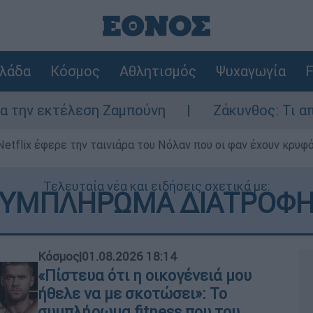
λάδα
Κόσμος
Αθλητισμός
Ψυχαγωγία
F
η Ζαμπούνη
Ζάκυνθος: Τι απαντά η ΕΛΑΣ γ
Netflix έφερε την ταινιάρα του Νόλαν που οι φαν έχουν κρυφό
Τελευταία νέα και ειδήσεις σχετικά με:
ΣΥΜΠΛΗΡΩΜΑ ΔΙΑΤΡΟΦΗ
Κόσμος
|
01.08.2026 18:14
«Πίστευα ότι η οικογένειά μου
ήθελε να με σκοτώσει»: Το
συμπλήρωμα fitness που του