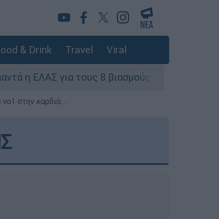
ood & Drink
Travel
Viral
ια τους 8 βιασμούς τουριστριών - «Μόνο 3 περισ
 νο1 στην καρδιά...
Σ