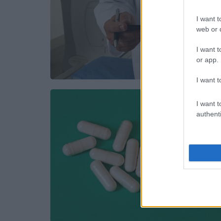
I want t
web or d
I want t
or app.
I want t
I want t
authenti