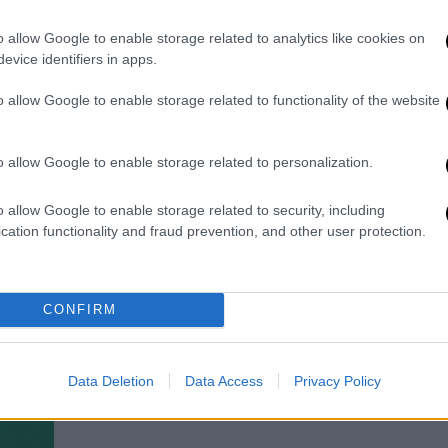
Υψηλά επίπεδα ομοκυστεΐνης στο
o allow Google to enable storage related to analytics like cookies on
αίμα έχουν συνδεθεί με αυξημένο
evice identifiers in apps.
κίνδυνο καρδιαγγειακών παθήσεων,
εγκεφαλικών επεισοδίων και
o allow Google to enable storage related to functionality of the website
νευρολογικών διαταραχών
o allow Google to enable storage related to personalization.
o allow Google to enable storage related to security, including
cation functionality and fraud prevention, and other user protection.
Υγεία
|
10.04.2025 19:12
ΕΟΦ: Απαγορεύει την πώληση
γνωστού σκευάσματος
CONFIRM
μελατονίνης
Περιέχει μη εγκεκριμένα νεοφανή
συστατικά CBD και CBN
Data Deletion
Data Access
Privacy Policy