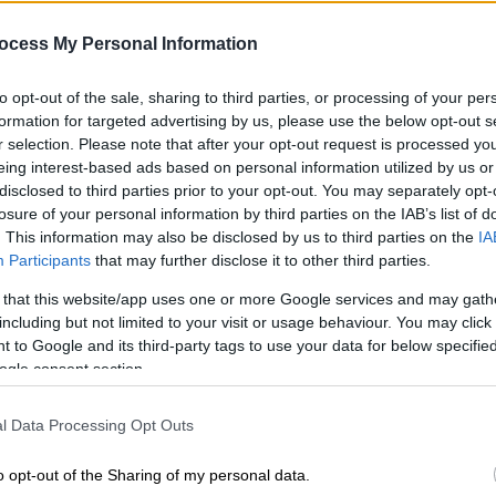
συμπληρώματα διατροφής με
απαγορευμένες ουσίες
ocess My Personal Information
ΑΠ
Είναι πιθανόν να έχουν διακινηθεί και
Φ
to opt-out of the sale, sharing to third parties, or processing of your per
στη χώρα μας μέσω ηλεκτρονικού
φ
formation for targeted advertising by us, please use the below opt-out s
εμπορίου
r selection. Please note that after your opt-out request is processed y
eing interest-based ads based on personal information utilized by us or
disclosed to third parties prior to your opt-out. You may separately opt-
losure of your personal information by third parties on the IAB’s list of
. This information may also be disclosed by us to third parties on the
IA
Υγεία
|
12.08.2025 11:55
Participants
that may further disclose it to other third parties.
«Πιθανός κίνδυνος για την υγεία
 that this website/app uses one or more Google services and may gath
όσων έχουν αλλεργία» - Την
including but not limited to your visit or usage behaviour. You may click 
ανάκληση συμπληρωμάτων
 to Google and its third-party tags to use your data for below specifi
διατροφής ανακοίνωσε ο ΕΟΦ
ogle consent section.
Οι καταναλωτές καλούνται να
l Data Processing Opt Outs
επιστρέψουν τα συγκεκριμένα
προϊόντα, σύμφωνα με τις οδηγίες
o opt-out of the Sharing of my personal data.
της εταιρείας