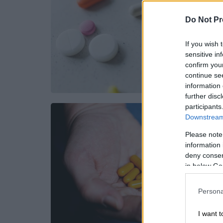
Do Not Pr
If you wish 
sensitive in
confirm you
continue se
information 
further disc
participants
Downstream 
Please note
information 
deny consent
in below Go
Persona
I want t