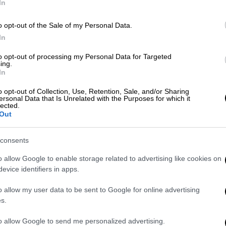
In
o opt-out of the Sale of my Personal Data.
In
Ελλάδα
|
11.07.2025 13:45
ΕΟΦ: Αποσύρει συμπλήρωμα
to opt-out of processing my Personal Data for Targeted
ing.
διατροφής – Περιέχει
In
απαγορευμένο συστατικό
o opt-out of Collection, Use, Retention, Sale, and/or Sharing
Ο ΕΟΦ γνωστοποίησε πως το
ersonal Data that Is Unrelated with the Purposes for which it
lected.
συγκεκριμένο συμπλήρωμα
Out
διατροφής περιέχει το συστατικό
Solanum Nigrum
consents
o allow Google to enable storage related to advertising like cookies on
evice identifiers in apps.
Wellness
|
31.05.2025 07:20
o allow my user data to be sent to Google for online advertising
Ομοκυστεΐνη: Ο ρόλος της στην
s.
υγεία και η σημασία των
συμπληρωμάτων
to allow Google to send me personalized advertising.