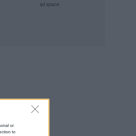
sonal or
ection to