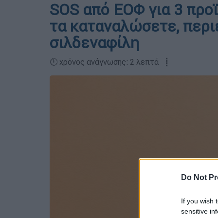
SOS από ΕΟΦ για 3 προ
τα καταναλώσετε, περι
σιλδεναφίλη
🕛 χρόνος ανάγνωσης: 2 λεπτά ┋
Do Not Pr
If you wish 
sensitive in