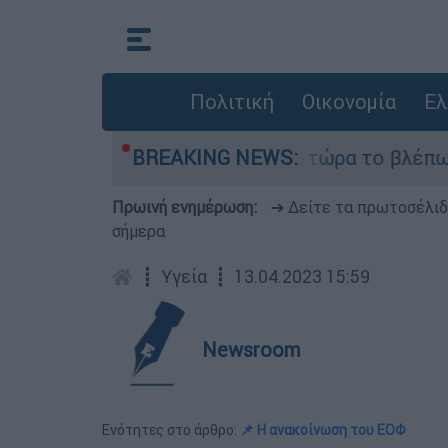
Πολιτική
Οικονομία
Ελ
ι outsider ήταν αδυναμία, τώρα το βλέπω ως δύν
BREAKING NEWS:
Πρωινή ενημέρωση:
➔ Δείτε τα πρωτοσέλι
σήμερα
┋
Υγεία
┋
13.04.2023 15:59
Newsroom
Ενότητες στο άρθρο:
📌 Η ανακοίνωση του ΕΟΦ