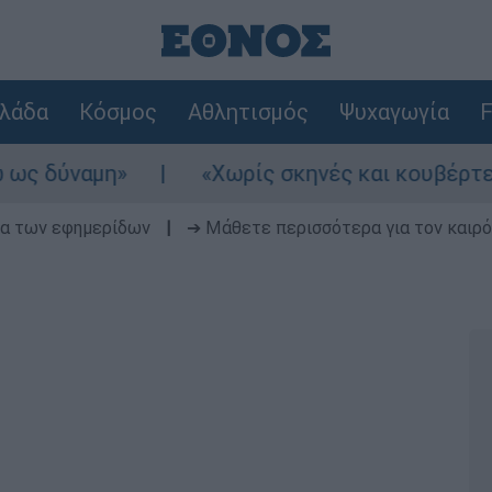
λάδα
Κόσμος
Αθλητισμός
Ψυχαγωγία
F
αμη»
«Χωρίς σκηνές και κουβέρτες σε ακ
δα των εφημερίδων
|
➔ Μάθετε περισσότερα για τον καιρό