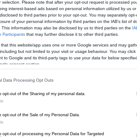
r selection. Please note that after your opt-out request is processed y
eing interest-based ads based on personal information utilized by us or
disclosed to third parties prior to your opt-out. You may separately opt-
losure of your personal information by third parties on the IAB’s list of
. This information may also be disclosed by us to third parties on the
IA
Participants
that may further disclose it to other third parties.
 that this website/app uses one or more Google services and may gath
including but not limited to your visit or usage behaviour. You may click 
 to Google and its third-party tags to use your data for below specifi
ogle consent section.
 το ΕΘΝΟΣ στη Google
l Data Processing Opt Outs
o opt-out of the Sharing of my personal data.
μός Φαρμάκων
για
αδυνατιστικά
προϊόντα
In
ων τα καταναλώνουν κάνοντας έκκληση να
o opt-out of the Sale of my Personal Data.
In
to opt-out of processing my Personal Data for Targeted