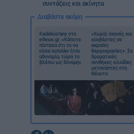
συντάξεις και ακίνητα
Διαβάστε ακόμη
Kadebostany στο
«Χωρίς σκηνές και
ethnos.gr: «Κάποτε
κουβέρτες σε
πίστευα ότι το να
ακραίες
είσαι outsider ήταν
θερμοκρασίες»: Σε
αδυναμία, τώρα το
δραματικές
βλέπω ως δύναμη»
συνθήκες χιλιάδες
μετανάστες στη
Θέουτα