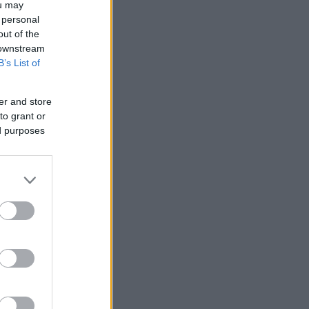
ou may
 personal
out of the
 downstream
B’s List of
er and store
to grant or
ed purposes