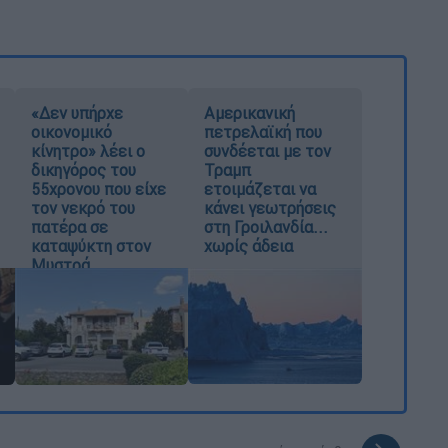
«Δεν υπήρχε
Αμερικανική
οικονομικό
πετρελαϊκή που
κίνητρο» λέει ο
συνδέεται με τον
δικηγόρος του
Τραμπ
55χρονου που είχε
ετοιμάζεται να
τον νεκρό του
κάνει γεωτρήσεις
πατέρα σε
στη Γροιλανδία...
καταψύκτη στον
χωρίς άδεια
Μυστρά