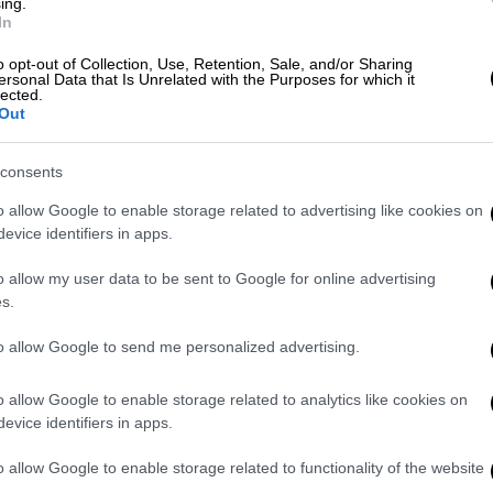
 Αρμόδια Αρχή της Γαλλίας (ANSM),
ing.
In
ην αγοράζουν ή κάνουν χρήση των
", Trex Cap, Trex+plus.
o opt-out of Collection, Use, Retention, Sale, and/or Sharing
ersonal Data that Is Unrelated with the Purposes for which it
lected.
πό ξένες ιστοσελίδες για την αποτοξίνωση
Out
consents
γαστηριακού ελέγχου του ANSM, στα
αρμακευτικές ουσίες
σιβουτραμίνη
και
o allow Google to enable storage related to advertising like cookies on
evice identifiers in apps.
θηκε τον Ιανουάριο του 2010 από την Ε.Ε.,
της αρμόδιας επιτροπής του Ευρωπαϊκού
o allow my user data to be sent to Google for online advertising
 σχέση οφέλους-κινδύνου δεν είναι
s.
με ανεπιθύμητες ενέργειες ιδιαίτερα στο
to allow Google to send me personalized advertising.
ν μη εγκεκριμένων προϊόντων ενέχει
o allow Google to enable storage related to analytics like cookies on
evice identifiers in apps.
o allow Google to enable storage related to functionality of the website
πνηση, ώστε, σε περίπτωση που