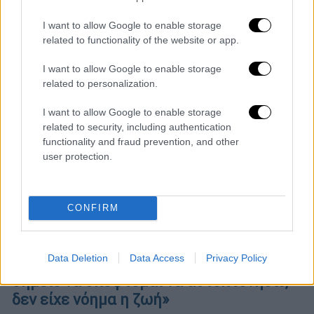
I want to allow Google to enable storage
related to functionality of the website or app.
I want to allow Google to enable storage
related to personalization.
I want to allow Google to enable storage
related to security, including authentication
functionality and fraud prevention, and other
user protection.
CONFIRM
Lifestyle
|
13.03.2024 16:50
Data Deletion
Data Access
Privacy Policy
Σοκάρει ο Fipster: «Είχα φτάσει σε
σημείο να σκέφτομαι να αυτοκτονήσω,
δεν είχε νόημα η ζωή»