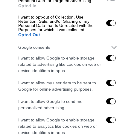
Personal Data for Targeted Advertising.
Opted In
I want to opt-out of Collection, Use,
Retention, Sale, and/or Sharing of my
Personal Data that Is Unrelated with the
Purposes for which it was collected.
Opted Out
Google consents
I want to allow Google to enable storage
related to advertising like cookies on web or
device identifiers in apps.
I want to allow my user data to be sent to
Ελλάδα
|
23.03.2024 13:10
Google for online advertising purposes.
Σκάφος με εκατομμύρια χάπια
δεσμεύθηκε στο λιμάνι του Λαυρίου -
I want to allow Google to send me
personalized advertising.
Κύκλωμα εντόπισε η ΕΥΠ
Το σκάφος παραμένει δεσμευμένο μαζί με
I want to allow Google to enable storage
related to analytics like cookies on web or
το φορτίο του στο λιμάνι του Λαυρίου
device identifiers in apps.