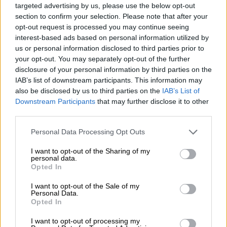
targeted advertising by us, please use the below opt-out
section to confirm your selection. Please note that after your
opt-out request is processed you may continue seeing
interest-based ads based on personal information utilized by
us or personal information disclosed to third parties prior to
your opt-out. You may separately opt-out of the further
disclosure of your personal information by third parties on the
IAB’s list of downstream participants. This information may
also be disclosed by us to third parties on the
IAB’s List of
Downstream Participants
that may further disclose it to other
Κόσμος
|
13.06.2024 20:41
third parties.
Σημαντική νίκη στις ΗΠΑ: Το Ανώτατο
Δικαστήριο των διατηρεί την πρόσβαση
Please note that this website/app uses one or more Google
Personal Data Processing Opt Outs
services and may gather and store information including but
στο χάπι άμβλωσης, μιφεπριστόνη
not limited to your visit or usage behaviour. You may click to
I want to opt-out of the Sharing of my
personal data.
Η μιφεπριστόνη αποτελεί πλέον την πιο
grant or deny consent to Google and its third-party tags to
Opted In
use your data for below specified purposes in below Google
κοινή μέθοδο διακοπής της εγκυμοσύνης
consent section.
στις ΗΠΑ.
I want to opt-out of the Sale of my
Personal Data.
Opted In
I want to opt-out of processing my