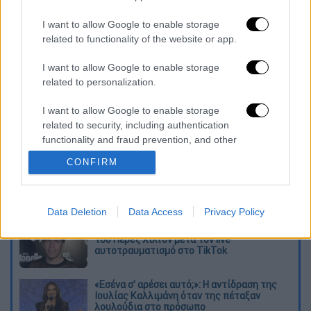
τηρούνται για διάστημα τουλάχιστον πέντε
ετών και θα πρέπει να τίθενται υπόψη των
I want to allow Google to enable storage
υπηρεσειών, εφόσον ζητηθούν, επισημαίνει ο
related to functionality of the website or app.
ΕΟΦ
.
I want to allow Google to enable storage
related to personalization.
Διαβάστε ακόμη
I want to allow Google to enable storage
Σοκαριστικό βίντεο από το τροχαίο στις
Σέρρες που σκοτώθηκαν μητέρα και γιος:
related to security, including authentication
Το ΙΧ πέφτει πάνω στο φορτηγό
functionality and fraud prevention, and other
user protection.
CONFIRM
Νέα κλιμάκωση: Η Μόσχα δείχνει «άμεση
εμπλοκή» του ΝΑΤΟ σε επιθέσεις σε
ρωσικό έδαφος - Τα ονόματα και ο
«εγκέφαλος»
Data Deletion
Data Access
Privacy Policy
«Χρειάζομαι βοήθεια»: Η πρώτη δήλωση
του Πέρεζ Χίλτον μετά τον live
αυτοτραυματισμό στο TikTok
«Εσένα σ’ αρέσει αυτό;»: Η αντίδραση της
Ιουλίας Καλλιμάνη όταν της πέταξαν
λουλούδια στο πρόσωπο