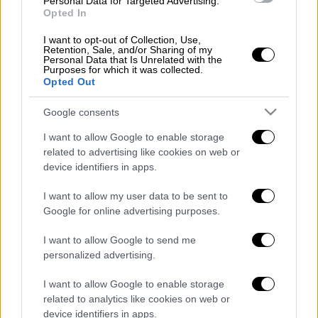
C97096 του
Fucidin Tablet
250mg/tab x 12
Personal Data for Targeted Advertising.
Opted In
tab
, με την ανάκληση να αποφασίζεται λόγω
της ύπαρξης
μη κανονικών ευρημάτων
, τα
I want to opt-out of Collection, Use,
Retention, Sale, and/or Sharing of my
οποία δεν συμφωνούν με τις προδιαγραφές
Personal Data that Is Unrelated with the
Purposes for which it was collected.
σε
παρτίδα ελέγχου σταθερότητας
.
Opted Out
Η παρούσα απόφαση αποτελεί προληπτικό
Google consents
μέτρο, με τον
ΕΟΦ
να προσθέτει πως
I want to allow Google to enable storage
αποφασίστηκε για να ενισχύσει την
related to advertising like cookies on web or
εθελοντική ανάκληση, στην οποία έχει ήδη
device identifiers in apps.
προβεί η παρασκευάστρια εταιρεία του
φαρμάκου
. Η εταιρεία ΛΕΟ ΦΑΡΜΑΚΕΥΤΙΚΗ
I want to allow my user data to be sent to
Google for online advertising purposes.
ΕΛΛΑΣ Μ.Α. θα πρέπει να επικοινωνήσει
άμεσα με τους αποδέκτες του και να
I want to allow Google to send me
αποσύρει τις συγκεκριμένες παρτίδες από
personalized advertising.
την αγορά.
I want to allow Google to enable storage
Τα
παραστατικά
της ανάκλησης πρέπει να
related to analytics like cookies on web or
device identifiers in apps.