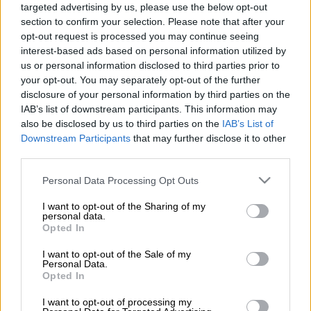
Προσθέστε το ΕΘΝΟΣ στη Google
targeted advertising by us, please use the below opt-out
section to confirm your selection. Please note that after your
opt-out request is processed you may continue seeing
Στην ανάκληση μιας παρτίδας του γνωστού
interest-based ads based on personal information utilized by
αντιβιοτικού
Fucidin
σε χάπια για
us or personal information disclosed to third parties prior to
δερματικές λοιμώξεις προχώρησε ο
Εθνικός
your opt-out. You may separately opt-out of the further
disclosure of your personal information by third parties on the
Οργανισμός Φαρμάκων
.
IAB’s list of downstream participants. This information may
also be disclosed by us to third parties on the
IAB’s List of
Downstream Participants
that may further disclose it to other
ΔΙΑΒΑΣΤΕ ΕΠΙΣΗΣ
third parties.
Υγεία
|
23.07.2025 13:20
Please note that this website/app uses one or more Google
Personal Data Processing Opt Outs
Ο ΕΟΦ διακόπτει τη διακίνηση 4
services and may gather and store information including but
φαρμάκων για το διαβήτη - Ποιος ο
not limited to your visit or usage behaviour. You may click to
I want to opt-out of the Sharing of my
personal data.
grant or deny consent to Google and its third-party tags to
λόγος
Opted In
use your data for below specified purposes in below Google
consent section.
I want to opt-out of the Sale of my
Personal Data.
Opted In
Συγκεκριμένα, πρόκειται για την παρτίδα
I want to opt-out of processing my