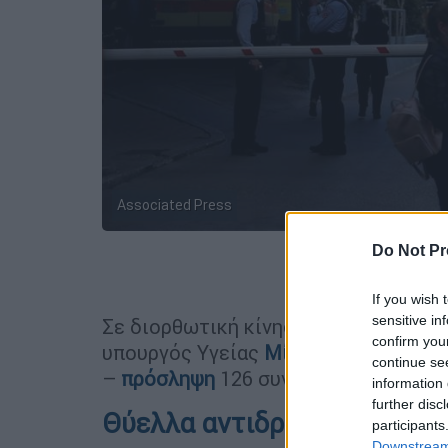
Associated Press
Do Not Pr
Προσθέστε
If you wish 
sensitive in
Σε διορθωτική κίνηση της τελευταί
confirm you
υπουργός Yγείας
Μίνα Γκάγκα
μετά τ
continue se
–
πρόσληψη
126 συντονιστών διευθ
information 
further disc
Θύελλα αντιδράσεων
participants
Downstream 