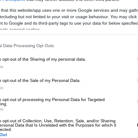
εξεδόθη εν μέσω
προεκλογικής περιόδου
και
 that this website/app uses one or more Google services and may gath
σεων στους
νοσοκομειακούς γιατρούς
αλλά
including but not limited to your visit or usage behaviour. You may click 
 to Google and its third-party tags to use your data for below specifi
ogle consent section.
μερα η Ομοσπονδία των νοσοκομειακών
εξώδικο που απέστειλε στη
Μίνα Γκάγκα
l Data Processing Opt Outs
α 126 συντονιστές διευθυντής του ΕΣΥ
ών
.
o opt-out of the Sharing of my personal data.
In
κα
o opt-out of the Sale of my Personal Data.
να Γκάγκα
υποχρεώθηκε να προχωρήσει σε
In
η παρότι με βάση το επιχείρημα του
to opt-out of processing my Personal Data for Targeted
ας εξαιρείται από προσλήψεις για την
ing.
In
αι
στις μονάδες υγείας
.
o opt-out of Collection, Use, Retention, Sale, and/or Sharing
ειται για μία αναβάθμιση θέσεων άρα
ersonal Data that Is Unrelated with the Purposes for which it
lected.
νόμο, και όχι για κάλυψη κενών αφού
Out