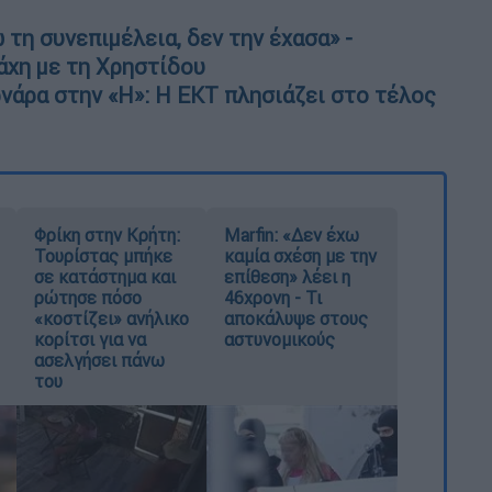
τη συνεπιμέλεια, δεν την έχασα» -
άχη με τη Χρηστίδου
νάρα στην «Η»: Η ΕΚΤ πλησιάζει στο τέλος
Φρίκη στην Κρήτη:
Marfin: «Δεν έχω
Τουρίστας μπήκε
καμία σχέση με την
σε κατάστημα και
επίθεση» λέει η
ρώτησε πόσο
46χρονη - Τι
«κοστίζει» ανήλικο
αποκάλυψε στους
κορίτσι για να
αστυνομικούς
ασελγήσει πάνω
του