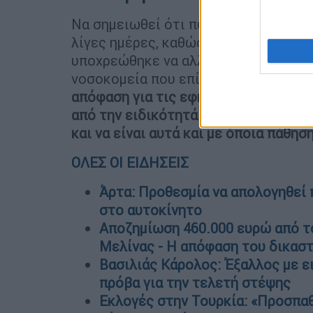
Να σημειωθεί ότι πως πρόκειται για
λίγες ημέρες, καθώς πριν λίγα 24ωρ
υποχρεώθηκε να αλλάξει μία άλλη απ
νοσοκομεία που επίσης ξεσήκωσε θύ
απόφαση για τις εφημερίες όριζε πω
από την ειδικότητά τους θα εφημερε
και να είναι αυτά και με όποια πάθησ
ΟΛΕΣ ΟΙ ΕΙΔΗΣΕΙΣ
Άρτα: Προθεσμία να απολογηθεί 
στο αυτοκίνητο
Αποζημίωση 460.000 ευρώ από το
Μελίνας - Η απόφαση του δικασ
Βασιλιάς Κάρολος: Έξαλλος με ε
πρόβα για την τελετή στέψης
Εκλογές στην Τουρκία: «Προσπαθ