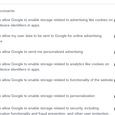
ορούν να αναβαθμιστούν σε Συντονιστές
κήρυξη
.
consents
ται ότι «σώζει» νομικά τουλάχιστον τη
o allow Google to enable storage related to advertising like cookies on
εν κρίνεται ηθική και πολιτικά ορθή εν μέσω
evice identifiers in apps.
λωστε και θεωρήθηκε τόσο από τους
o allow my user data to be sent to Google for online advertising
ό την αξιωματική αντιπολίτευση ως
s.
to allow Google to send me personalized advertising.
 και μετά την θύελλα των αντιδράσεων η
και πλέον ορίζει ως
ημερομηνία λήξης των
o allow Google to enable storage related to analytics like cookies on
ητικών την 30ή Ιουνίου
. Ημερομηνία που
evice identifiers in apps.
 εκλογές και δεν μπορεί να θεωρηθεί ως
o allow Google to enable storage related to functionality of the website
υ Εσωτερικών.
ονται μειώνονται κατά μία και πλέον η
o allow Google to enable storage related to personalization.
 Συντονιστές Διευθυντές
.
o allow Google to enable storage related to security, including
νας Γκάγκα σε λίγα 24ωρα
cation functionality and fraud prevention, and other user protection.