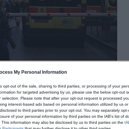
ocess My Personal Information
 το ΕΘΝΟΣ στη Google
to opt-out of the sale, sharing to third parties, or processing of your per
formation for targeted advertising by us, please use the below opt-out s
ας στιγμής προχώρησε η αναπληρώτρια
r selection. Please note that after your opt-out request is processed y
ο σάλο που προκλήθηκε για την προκήρυξη
eing interest-based ads based on personal information utilized by us or
υντών του
ΕΣΥ
.
disclosed to third parties prior to your opt-out. You may separately opt-
losure of your personal information by third parties on the IAB’s list of
. This information may also be disclosed by us to third parties on the
IA
Participants
that may further disclose it to other third parties.