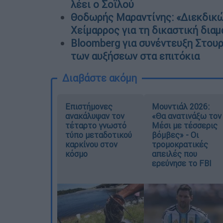
λέει ο Σοϊλού
Θοδωρής Μαραντίνης: «Διεκδικώ 
Χείμαρρος για τη δικαστική διαμ
Bloomberg για συνέντευξη Στουρ
των αυξήσεων στα επιτόκια
Διαβάστε ακόμη
Επιστήμονες
Μουντιάλ 2026:
ανακάλυψαν τον
«Θα ανατινάξω τον
τέταρτο γνωστό
Μέσι με τέσσερις
τύπο μεταδοτικού
βόμβες» - Οι
καρκίνου στον
τρομοκρατικές
κόσμο
απειλές που
ερεύνησε το FBI