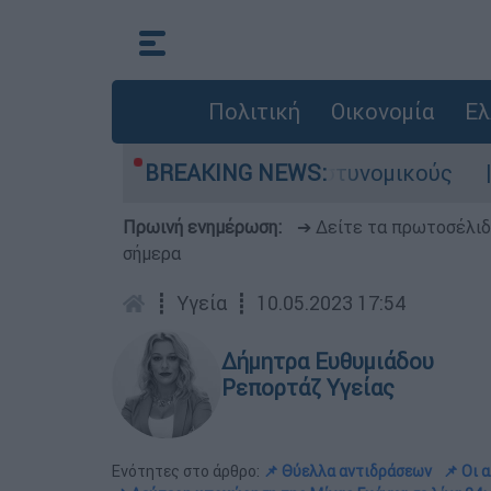
Πολιτική
Οικονομία
Ελ
- Τι αποκάλυψε στους αστυνομικούς
BREAKING NEWS:
Θανατ
Πρωινή ενημέρωση:
➔ Δείτε τα πρωτοσέλι
σήμερα
┋
Υγεία
┋
10.05.2023 17:54
Δήμητρα Ευθυμιάδου
Ρεπορτάζ Υγείας
Ενότητες στο άρθρο:
📌 Θύελλα αντιδράσεων
📌 Οι 