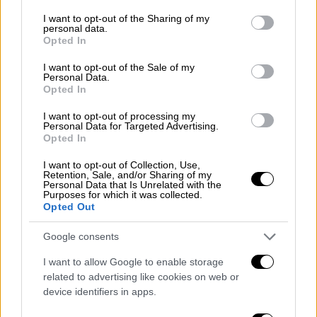
services and may gather and store information including but
ήδη να διαφαίνονται από τον περιβόητο
not limited to your visit or usage behaviour. You may click to
I want to opt-out of the Sharing of my
νόμο Γκάγκα
, ο οποίος δίνει τη δυνατότητα
personal data.
grant or deny consent to Google and its third-party tags to
Opted In
στους γιατρούς του ΕΣΥ να εργάζονται και
use your data for below specified purposes in below Google
consent section.
στον ιδιωτικό τομέα, αλλά από την άλλη
I want to opt-out of the Sale of my
Personal Data.
παραχωρεί τη δυνατότητα σε ιδιώτες
Opted In
γιατρούς να καλύψουν τα κενά στα δημόσια
I want to opt-out of processing my
νοσοκομεία.
Personal Data for Targeted Advertising.
Opted In
Μπορεί να μην έχουν εκδοθεί ακόμη οι
I want to opt-out of Collection, Use,
σχετικές
διευκρινιστικές υπουργικές
Retention, Sale, and/or Sharing of my
Personal Data that Is Unrelated with the
αποφάσεις
, όμως οι αλλαγές έχουν ήδη
Purposes for which it was collected.
θεσμοθετηθεί και αναμένεται να
Opted Out
ενεργοποιηθούν εάν η Νέα Δημοκρατία
Google consents
κατορθώσει να σχηματίσει κυβέρνηση μετά
τις δεύτερες κάλπες.
I want to allow Google to enable storage
related to advertising like cookies on web or
Συγκεκριμένα, οι γιατροί των
δημόσιων
device identifiers in apps.
νοσοκομείων
που θα επιλέξουν να