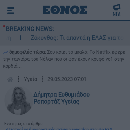
BREAKING NEWS:
η
Ζάκυνθος: Τι απαντά η ΕΛΑΣ για τους 8
δημοφιλές τώρα:
Σου καίει το μυαλό: Το Netflix έφερε
την ταινιάρα του Νόλαν που οι φαν έχουν κρυφό νο1 στην
καρδιά...
┋
Υγεία
┋
29.05.2023 07:01
Δήμητρα Ευθυμιάδου
Ρεπορτάζ Υγείας
Ενότητες στο άρθρο:
📌 Γιατροί με διαφορετικές σχέσεις εργασίας στο νέο ΕΣΥ