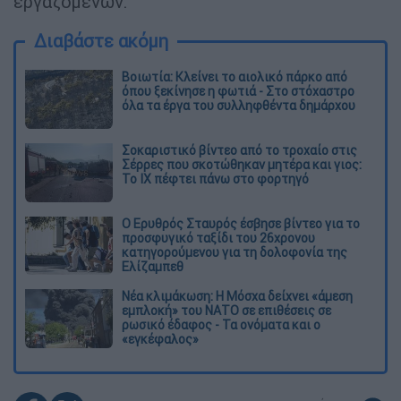
εργαζομένων.
Διαβάστε ακόμη
Βοιωτία: Κλείνει το αιολικό πάρκο από
όπου ξεκίνησε η φωτιά - Στο στόχαστρο
όλα τα έργα του συλληφθέντα δημάρχου
Σοκαριστικό βίντεο από το τροχαίο στις
Σέρρες που σκοτώθηκαν μητέρα και γιος:
Το ΙΧ πέφτει πάνω στο φορτηγό
Ο Ερυθρός Σταυρός έσβησε βίντεο για το
προσφυγικό ταξίδι του 26χρονου
κατηγορούμενου για τη δολοφονία της
Ελίζαμπεθ
Νέα κλιμάκωση: Η Μόσχα δείχνει «άμεση
εμπλοκή» του ΝΑΤΟ σε επιθέσεις σε
ρωσικό έδαφος - Τα ονόματα και ο
«εγκέφαλος»