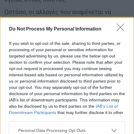
Ωστόσο, οι αλλαγές που αναμένεται να
γίνουν στα νοσοκομεία θα επιφέρουν και
σημαντικές αλλαγές στις εργασιακές
Do Not Process My Personal Information
σχέσεις
των γιατρών αλλά και όλων των
υγειονομικών. Σε ό,τι αφορά τους γιατρούς
If you wish to opt-out of the sale, sharing to third parties, or
ήδη έχει αρχίσει να διαφαίνεται ότι θα
processing of your personal or sensitive information for
targeted advertising by us, please use the below opt-out
υπάρχουν διαφορετικών κατηγοριών γιατροί
section to confirm your selection. Please note that after your
που θα αμείβονται διαφορετικά, θα
opt-out request is processed you may continue seeing
εργάζονται διαφορετικές ώρες, ενώ θα
interest-based ads based on personal information utilized by
έχουν και διαφορετικές συμβάσεις
us or personal information disclosed to third parties prior to
your opt-out. You may separately opt-out of the further
εργασίας.
disclosure of your personal information by third parties on the
IAB’s list of downstream participants. This information may
Γιατροί με διαφορετικές σχέσεις
also be disclosed by us to third parties on the
IAB’s List of
εργασίας στο νέο ΕΣΥ
Downstream Participants
that may further disclose it to other
third parties.
Ειδικότερα, οι διαφορετικές εργασιακές
Please note that this website/app uses one or more Google
σχέσεις των γιατρών του ΕΣΥ έχουν αρχίσει
Personal Data Processing Opt Outs