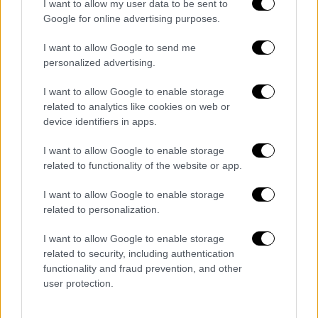
I want to allow my user data to be sent to
εργάζονται και στον ιδιωτικό τομέα, είτε με
Google for online advertising purposes.
ιδιωτικό ιατρείο είτε σε κάποια ιδιωτική
κλινική, αναμένεται σύντομα να έχουν
I want to allow Google to send me
personalized advertising.
διαφορετική σχέση εργασίας με το Εθνικό
Σύστημα Υγείας. Θεωρείται σχεδόν βέβαιον
I want to allow Google to enable storage
ότι δεν θα έχουν τη μονιμότητα που
related to analytics like cookies on web or
διαθέτουν σήμερα.
device identifiers in apps.
Από την άλλη,
ιδιώτες γιατροί
που θα
I want to allow Google to enable storage
related to functionality of the website or app.
συμβάλλουν στην κάλυψη των κενών στα
δημόσια νοσοκομεία αλλά και στα κέντρα
I want to allow Google to enable storage
υγείας, θα έχουν σύμβαση εργασίας
related to personalization.
συγκεκριμένου χρόνου και θα αμείβονται και
I want to allow Google to enable storage
αντίστοιχα, αφού θα είναι υπό καθεστώς
related to security, including authentication
μερικής απασχόλησης.
functionality and fraud prevention, and other
user protection.
Ταυτόχρονα,
εάν η ΝΔ μετατρέψει όλα τα
δημόσια νοσοκομεία σε Νομικά Πρόσωπα