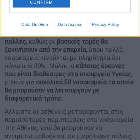
CONFIRM
κυβέρνηση.
Βασικό κριτήριο θα αποτελεί η
πληρότητα των νοσοκομείων αλλά και η
στελέχωσή
τους.
Data Deletion
Data Access
Privacy Policy
Ωστόσο, οι
πιέσεις αναμένεται να είναι
πολλές,
καθώς οι
βασικές τομές θα
ξεκινήσουν από την επαρχία,
όπου πολλά
νοσοκομεία κινούνται με πληρότητα όχι
πάνω από 30%. Μάλιστα
κάποιες έρευνες
που είναι διαθέσιμες στο υπουργείο Υγείας,
μιλούν για
συνολικά 50 νοσοκομεία τα οποία
θα μπορούσαν να λειτουργούν με
διαφορετικό τρόπο.
Άλλωστε οι ασθενείς μεταφέρονται στις
περισσότερες περιπτώσεις στα νοσοκομεία
της Αθήνας, ενώ θα μπορούσαν να
αντιμετωπισθούν και σε μικρότερες πόλεις.