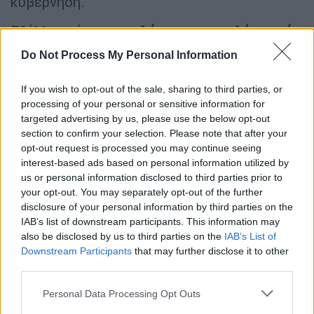
κυβέρνηση.
Εξάλλου είναι και
ο λόγος που επελέγη από
τον Κυριάκο Μητσοτάκη,
ενώ όπως
Do Not Process My Personal Information
μεταφέρουν πηγές του ethnos.gr, κατά τη
διάρκεια συνάντησης που πραγματοποιήθηκε
If you wish to opt-out of the sale, sharing to third parties, or
την περασμένη εβδομάδα στα γραφεία της
processing of your personal or sensitive information for
targeted advertising by us, please use the below opt-out
ΝΔ, έλαβε τη
διαβεβαίωση ότι θα έχει την
section to confirm your selection. Please note that after your
απόλυτη στήριξη του Μεγάρου Μαξίμου
opt-out request is processed you may continue seeing
ώστε να προχωρήσει σε όλες τις αλλαγές.
interest-based ads based on personal information utilized by
us or personal information disclosed to third parties prior to
Όπως και να ‘χει πάντως ο
νέος υπουργός
your opt-out. You may separately opt-out of the further
Υγείας ενεργοποιείται
προκειμένου να
disclosure of your personal information by third parties on the
υλοποιηθούν οι μεταρρυθμίσεις που
IAB’s list of downstream participants. This information may
also be disclosed by us to third parties on the
IAB’s List of
σχεδιάζονται χρόνια τώρα, αλλά κανένα
Downstream Participants
that may further disclose it to other
κόμμα δεν έχει προχωρήσει εξαιτίας του
third parties.
πολιτικού κόστους.
Please note that this website/app uses one or more Google
Personal Data Processing Opt Outs
Ξεκινά άμεσα τις συναντήσεις
services and may gather and store information including but