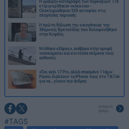
Η «μαύρη» καταγραφή των πυρκαγιών: 118
κτίρια κρίθηκαν «κόκκινα» -
Ολοκληρώθηκαν 325 αυτοψίες στις
πληγείσες περιοχές
Η πρώτη δήλωση της οικογένειας της
38χρονης Βρετανίδας που δολοφονήθηκε
στην Κυψέλη
Ντύθηκε «Χάρος», ανέβηκε στην οροφή
νοσοκομείου και κοιτούσε επίμονα τους
ασθενείς
«Όχι γκέι 17 Pro, αλλά σπασμένο 11άρι»:
Ρώσοι διαλύουν τα iPhone τους στο TikTok
για να... γίνουν πιο άνδρες
επόμενο
άρθρο
#TAGS