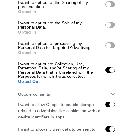
not limited to your visit or usage behaviour. You may click to
I want to opt-out of the Sharing of my
personal data.
grant or deny consent to Google and its third-party tags to
Από τα πρώτα 24ωρα ο
νέος υπουργός
Opted In
use your data for below specified purposes in below Google
Υγείας
σκοπεύει σε χρόνο ρεκόρ να κάνει
consent section.
I want to opt-out of the Sale of my
συναντήσεις με τους περισσότερους φορείς
Personal Data.
Opted In
που εμπλέκονται στο χώρο της Υγείας. Θα
δει
συνδικαλιστές νοσοκομείων,
I want to opt-out of processing my
Personal Data for Targeted Advertising.
εκπροσώπους φορέων, επικεφαλής
Opted In
Οργανισμών
αλλά και
πρόσωπα «κλειδιά»
από
το χώρο του
φαρμάκου
και της
Ιδιωτικής
I want to opt-out of Collection, Use,
Retention, Sale, and/or Sharing of my
Υγείας.
Personal Data that Is Unrelated with the
Purposes for which it was collected.
Opted Out
Στόχος θα είναι να λάβει ουσιαστικά
μια
πρώτη συναίνεση
ή έστω να επιτευχθεί μία
Google consents
πρώτη επικοινωνία, προκειμένου
να μην
I want to allow Google to enable storage
ανοίξουν άμεσα τα μέτωπα που φοβάται η
related to advertising like cookies on web or
κυβέρνηση Μητσοτάκη.
Στο πλαίσιο αυτό θα
device identifiers in apps.
συναντήσει και
ανθρώπους της Ιδιωτικής
I want to allow my user data to be sent to
αγοράς,
των ιδιωτικών κλινικών αλλά και