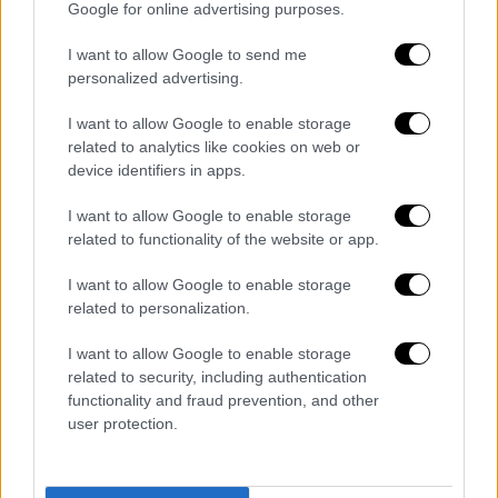
Google for online advertising purposes.
του φαρμάκου, τόσο για να ακούσει τα
προβλήματά τους όσο και για να τους
I want to allow Google to send me
αναπτύξει τα σχέδια της κυβέρνησης.
personalized advertising.
«Μάζεμα» δαπανών
I want to allow Google to enable storage
related to analytics like cookies on web or
device identifiers in apps.
Ένα από τα
πρώτα βήματα πολιτικής υγείας
του νέου υπουργού Υγείας, είναι να
μαζέψει
I want to allow Google to enable storage
τις σπατάλες
που υπάρχουν σήμερα στο
related to functionality of the website or app.
σύστημα υγείας.
I want to allow Google to enable storage
Θα επιχειρήσει να βάλει τα
πρώτα λιθαράκια
related to personalization.
για το νέο ΕΣΥ
που ευαγγελίζεται ο
I want to allow Google to enable storage
Κυριάκος Μητσοτάκης και περιλαμβάνουν
related to security, including authentication
συγχωνεύσεις κλινικών αλλά και αλλαγή
functionality and fraud prevention, and other
χρήσης νοσοκομείων.
Ένας τομέας που
user protection.
θεωρείται βέβαιον ότι θα ανοίξει το πρώτο
μέτωπο των συγκρούσεων για τη νέα