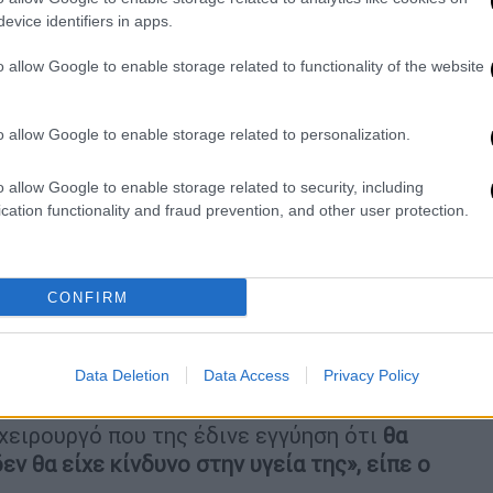
evice identifiers in apps.
o allow Google to enable storage related to functionality of the website
o allow Google to enable storage related to personalization.
o allow Google to enable storage related to security, including
ί μπορούν να κάνουν ενέσεις
cation functionality and fraud prevention, and other user protection.
CONFIRM
 στο MEGA ο δικηγόρος
Γιώργος
ι πως η εντολέας του προχώρησε σε
ωστό πλαστικό χειρουργό των Αθηνών,
Data Deletion
Data Access
Privacy Policy
τρέψιμο.
χειρουργό που της έδινε εγγύηση ότι
θα
ν θα είχε κίνδυνο στην υγεία της», είπε ο