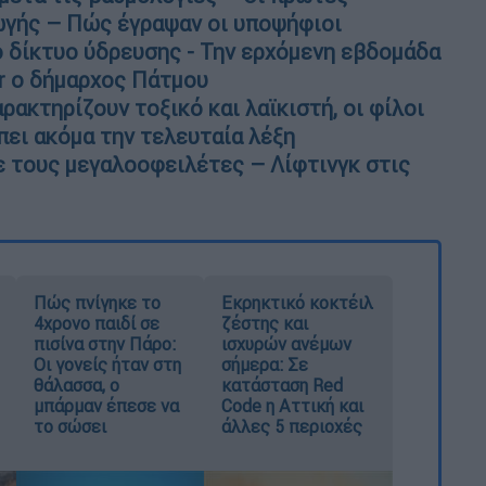
γωγής – Πώς έγραψαν οι υποψήφιοι
ο δίκτυο ύδρευσης - Την ερχόμενη εβδομάδα
gr ο δήμαρχος Πάτμου
ρακτηρίζουν τοξικό και λαϊκιστή, οι φίλοι
 πει ακόμα την τελευταία λέξη
με τους μεγαλοοφειλέτες – Λίφτινγκ στις
Πώς πνίγηκε το
Εκρηκτικό κοκτέιλ
4χρονο παιδί σε
ζέστης και
πισίνα στην Πάρο:
ισχυρών ανέμων
Οι γονείς ήταν στη
σήμερα: Σε
θάλασσα, ο
κατάσταση Red
μπάρμαν έπεσε να
Code η Αττική και
το σώσει
άλλες 5 περιοχές