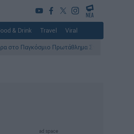
ood & Drink
Travel
Viral
γκόσμιο Πρωτάθλημα Στίβου Κ20
Στον εισ