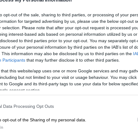
 στους γιατρούς.
to opt-out of the sale, sharing to third parties, or processing of your per
ό την Οικονομική
Αστυνομία
και
έχουν
formation for targeted advertising by us, please use the below opt-out s
 να ανακαλυφθεί το περιεχόμενό τους.
r selection. Please note that after your opt-out request is processed y
eing interest-based ads based on personal information utilized by us or
disclosed to third parties prior to your opt-out. You may separately opt-
losure of your personal information by third parties on the IAB’s list of
. This information may also be disclosed by us to third parties on the
IA
τό δεν είναι το μόνο. Σύμφωνα με τον
Participants
that may further disclose it to other third parties.
νό
, πληθαίνουν τα περιστατικά ασθενών
ιπλοκές ύστερα από τέτοιου είδους
 that this website/app uses one or more Google services and may gath
including but not limited to your visit or usage behaviour. You may click 
 to Google and its third-party tags to use your data for below specifi
ogle consent section.
ργήσει
σοβαρές επιπλοκές,
το οποίο
εία μας. Μπορεί να γίνει και από λάθος
l Data Processing Opt Outs
νθρώπων, οι οποίοι εφαρμόζουν ιατρική
ρικούς χώρους», δήλωσε στο MEGA.
o opt-out of the Sharing of my personal data.
In
ν αμφιβόλου ποιότητας ιατρικές πράξεις