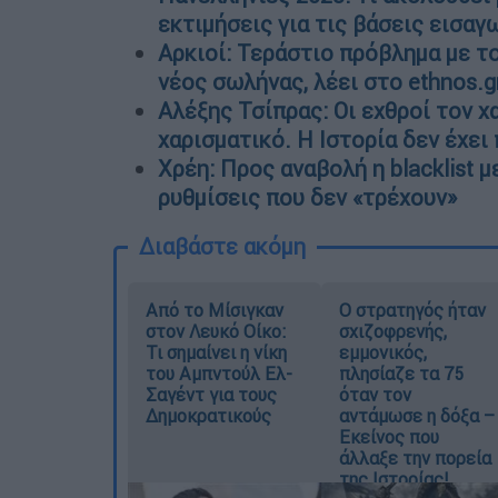
εκτιμήσεις για τις βάσεις εισα
Αρκιοί: Τεράστιο πρόβλημα με τ
νέος σωλήνας, λέει στο ethnos.
Αλέξης Τσίπρας: Οι εχθροί τον χα
χαρισματικό. Η Ιστορία δεν έχει
Χρέη: Προς αναβολή η blacklist 
ρυθμίσεις που δεν «τρέχουν»
Διαβάστε ακόμη
Από το Μίσιγκαν
O στρατηγός ήταν
στον Λευκό Οίκο:
σχιζοφρενής,
Τι σημαίνει η νίκη
εμμονικός,
του Αμπντούλ Ελ-
πλησίαζε τα 75
Σαγέντ για τους
όταν τον
Δημοκρατικούς
αντάμωσε η δόξα –
Εκείνος που
άλλαξε την πορεία
της Ιστορίας!