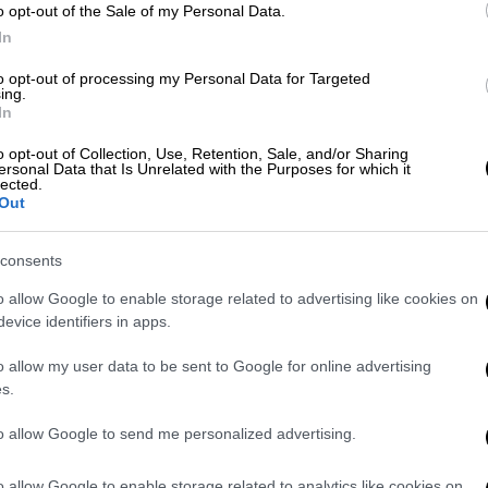
γεια της θεραπείας σε
ακατάλληλο χώρο.
o opt-out of the Sale of my Personal Data.
In
α μας προβληματίσει. Δεν είναι δυνατόν
 χορηγηθεί με μικρότερο κόστος», δήλωσε.
to opt-out of processing my Personal Data for Targeted
ing.
In
ς
, υπάρχουν περιστατικά όπου σημειώθηκε
ς περιπτώσεις δεν μπορούν να επανέλθουν
o opt-out of Collection, Use, Retention, Sale, and/or Sharing
ersonal Data that Is Unrelated with the Purposes for which it
lected.
Out
consents
o allow Google to enable storage related to advertising like cookies on
evice identifiers in apps.
o allow my user data to be sent to Google for online advertising
s.
to allow Google to send me personalized advertising.
o allow Google to enable storage related to analytics like cookies on