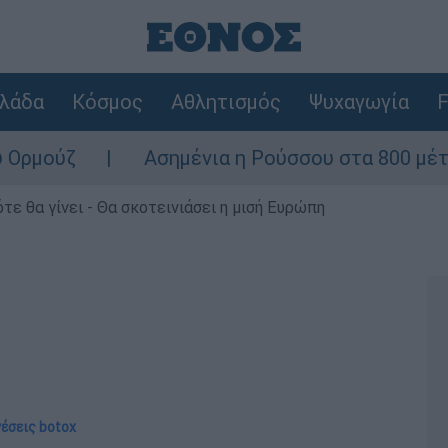
λάδα
Κόσμος
Αθλητισμός
Ψυχαγωγία
F
Ασημένια η Ρούσσου στα 800 μέτρα στο Πα
τε θα γίνει - Θα σκοτεινιάσει η μισή Ευρώπη
νέσεις botox