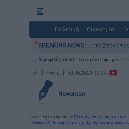
Πολιτική
Οικονομία
Ελ
ι όροι της Τεχεράνης για τα Στενά του Ορμούζ
BREAKING NEWS:
δημοφιλές τώρα:
Ολική έκλειψη ηλίου: Πό
┋
Υγεία
┋
30.06.2023 10:04
Newsroom
Ενότητες στο άρθρο:
📌 Πληθαίνουν τα περιστατικά
📌 Μόνο εξειδικευμένοι γιατροί μπορούν να κάνουν ε