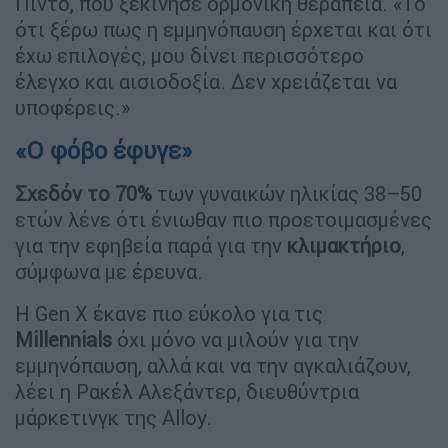
Πίντο, που ξεκίνησε ορμονική θεραπεία. «Το
ότι ξέρω πως η εμμηνόπαυση έρχεται και ότι
έχω επιλογές, μου δίνει περισσότερο
έλεγχο και αισιοδοξία. Δεν χρειάζεται να
υποφέρεις.»
«Ο φόβο έφυγε»
Σχεδόν το 70%
των γυναικών ηλικίας 38–50
ετών λένε ότι ένιωθαν πιο προετοιμασμένες
για την εφηβεία παρά για την
κλιμακτήριο
,
σύμφωνα με έρευνα.
Η Gen Χ έκανε πιο εύκολο για τις
Millennials
όχι μόνο να μιλούν για την
εμμηνόπαυση, αλλά και να την αγκαλιάζουν,
λέει η Ρακέλ Αλεξάντερ, διευθύντρια
μάρκετινγκ της Alloy.