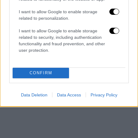
Αν και ο αριθμός των πιστοποιημένων
I want to allow Google to enable storage
ειδικών στην εμμηνόπαυση
έχει
related to personalization.
τετραπλασιαστεί τα τελευταία 10 χρόνια,
I want to allow Google to enable storage
σύμφωνα με την
Εταιρεία
Εμμηνόπαυσης
, ο
related to security, including authentication
αριθμός των γυναικών που αναζητούν
functionality and fraud prevention, and other
φροντίδα
έχει αυξηθεί εκθετικά,
με
user protection.
περισσότερες γυναίκες να ξεκινούν
ορμονική
θεραπεία
νωρίτερα και να τη
συνεχίζουν περισσότερο.
CONFIRM
Data Deletion
Data Access
Privacy Policy