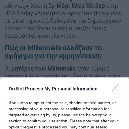
οδηγίες», λέει η δρ
Μέρι Κλερ Χέιβερ
στην
USA Today.«Αναζητούν φροντίδα βασισμένη
σε επιστημονικά δεδομένα και δημιουργούν
κοινότητες όπου αυτές οι συζητήσεις
θεωρούνται φυσιολογικές».
Πώς οι Millennials αλλάζουν το
αφήγημα για την εμμηνόπαυση
Οι
μητέρες των Millennials
ήταν κυρίως
boomers,
μιας γενιάς που δεν μιλούσε ποτέ
για την εμμηνόπαυση και πολλές γυναίκες
Do Not Process My Personal Information
υπέφεραν σιωπηλά
χωρίς ορμονική
θεραπεία.
Πολλές γυναίκες της
Gen Χ
δεν
If you wish to opt-out of the sale, sharing to third parties, or
είχαν καν ακούσει τον όρο κλιμακτήριο.
processing of your personal or sensitive information for
Έμαθαν τι είναι αφού μπήκαν στην
targeted advertising by us, please use the below opt-out
εμμηνόπαυση
και ανακάλυψαν ότι είχαν
section to confirm your selection. Please note that after your
opt-out request is processed you may continue seeing
λανθασμένα διαγνωστεί
με κατάθλιψη, άγχος