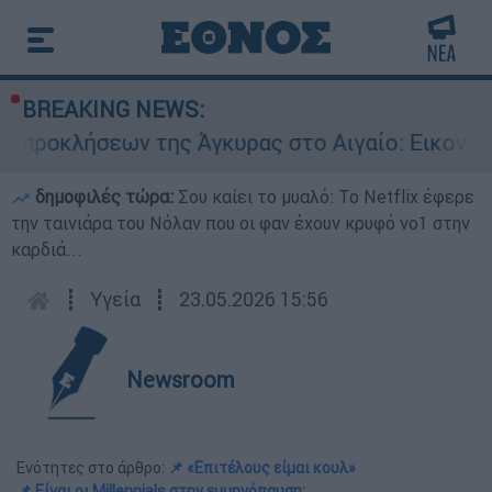
BREAKING NEWS:
ήσεων της Άγκυρας στο Αιγαίο: Εικονική αερομα
δημοφιλές τώρα:
Σου καίει το μυαλό: Το Netflix έφερε
την ταινιάρα του Νόλαν που οι φαν έχουν κρυφό νο1 στην
καρδιά...
┋
Υγεία
┋
23.05.2026 15:56
Newsroom
Ενότητες στο άρθρο:
📌 «Επιτέλους είμαι κουλ»
📌 Είναι οι Millennials στην εμμηνόπαυση;