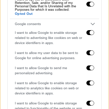
Retention, Sale, and/or Sharing of my
με εφαρμογές
που παρακολουθούν την
Personal Data that Is Unrelated with the
Purposes for which it was collected.
περίοδο
και τα
συμπτώματά
τους.
Opted Out
«Μεγάλωσαν με έξυπνες συσκευές, οπότε
Google consents
μοιράζονται τα δεδομένα τους. Θέλουν οι
I want to allow Google to enable storage
γιατροί να καταλαβαίνουν τις ίδιες, όχι
related to advertising like cookies on web or
απλώς την ηλικία τους», λέει η
Κάθλιν
device identifiers in apps.
Τζόρνταν
, επικεφαλής ιατρική διευθύντρια
I want to allow my user data to be sent to
της Midi, του μεγαλύτερου παρόχου
Google for online advertising purposes.
φροντίδας
εμμηνόπαυσης
στις ΗΠΑ.
«Θέλουν έξυπνη φροντίδα, εξατομικευμένη
I want to allow Google to send me
φροντίδα.»
personalized advertising.
Έλλειψη εξιδεικευμένων γιατρών
I want to allow Google to enable storage
related to analytics like cookies on web or
Παρόλο που αυτή η νέα γενιά μπαίνει στην
device identifiers in apps.
εμμηνόπαυση
, η ιατρική κοινότητα δεν είναι
I want to allow Google to enable storage
απολύτως έτοιμη.
related to functionality of the website or app.