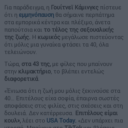
Για παράδειγμα, η
Γουίτνεϊ Κάμινγκς
πίστευε
ότι η
εμμηνόπαυση
θα σήμαινε περπάτημα
στα εμπορικά κέντρα και πλέξιμο, άνετα
παπούτσια και
το τέλος της σεξουαλικής
της ζωής.
Η
κωμικός
μεγάλωσε πιστεύοντας
ότι μόλις μια γυναίκα φτάσει τα 40, όλα
τελειώνουν.
Τώρα,
στα 43 της,
με φίλες που μπαίνουν
στην
κλιμακτήριο
, το βλέπει εντελώς
διαφορετικά
.
«Ένιωσα ότι η ζωή μου μόλις ξεκινούσε στα
40… Επιτέλους είχα σοφία, έπαιρνα σωστές
αποφάσεις στις φιλίες, στις σχέσεις και στη
δουλειά. Δεν κατέρρευσα.
Επιτέλους είμαι
κουλ»,
λέει στο
USA Today.
«Δεν υπάρχει πια
ντροπή. Μπαίνεις στο
TikTok
και βλέπεις