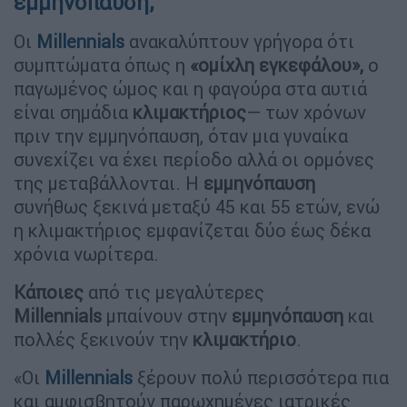
εμμηνόπαυση;
Οι
Millennials
ανακαλύπτουν γρήγορα ότι
συμπτώματα όπως η
«ομίχλη εγκεφάλου»,
ο
παγωμένος ώμος και η φαγούρα στα αυτιά
είναι σημάδια
κλιμακτήριος
— των χρόνων
πριν την εμμηνόπαυση, όταν μια γυναίκα
συνεχίζει να έχει περίοδο αλλά οι ορμόνες
της μεταβάλλονται. Η
εμμηνόπαυση
συνήθως ξεκινά μεταξύ 45 και 55 ετών, ενώ
η κλιμακτήριος εμφανίζεται δύο έως δέκα
χρόνια νωρίτερα.
Κάποιες
από τις μεγαλύτερες
Millennials
μπαίνουν στην
εμμηνόπαυση
και
πολλές ξεκινούν την
κλιμακτήριο
.
«Οι
Millennials
ξέρουν πολύ περισσότερα πια
και αμφισβητούν παρωχημένες ιατρικές