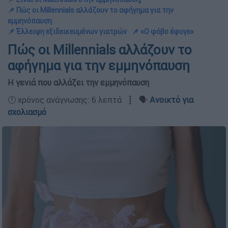
📌 Πώς οι Millennials αλλάζουν το αφήγημα για την
εμμηνόπαυση
📌 Έλλειψη εξιδεικευμένων γιατρών
📌 «Ο φόβο έφυγε»
Πώς οι Millennials αλλάζουν το
αφήγημα για την εμμηνόπαυση
Η γενιά που αλλάζει την εμμηνόπαυση
🕛 χρόνος ανάγνωσης: 6 λεπτά ┋ 🗣️
Ανοικτό για
σχολιασμό