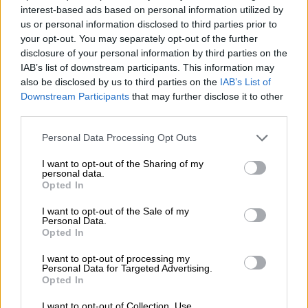
interest-based ads based on personal information utilized by
ή συχνά ΔΕΠΥ
τα προηγούμενα χρόνια, ενώ
us or personal information disclosed to third parties prior to
στην πραγματικότητα πιθανότατα
your opt-out. You may separately opt-out of the further
χρειάζονταν οιστρογόνα.
Αντίθετα, οι
disclosure of your personal information by third parties on the
Millennials αναγνωρίζουν την
κλιμακτήριο
,
IAB’s list of downstream participants. This information may
also be disclosed by us to third parties on the
IAB’s List of
διαβάζουν για θεραπευτικές επιλογές,
Downstream Participants
that may further disclose it to other
εξετάζουν εξατομικευμένα πλάνα και
third parties.
βρίσκουν λύσεις μέσω τηλεϊατρικής.
Please note that this website/app uses one or more Google
Personal Data Processing Opt Outs
services and may gather and store information including but
«Τους
Millennials
μάς αποκαλούσαν
not limited to your visit or usage behaviour. You may click to
I want to opt-out of the Sharing of my
κακομαθημένη γενιά. Και ναι, πείτε μας
personal data.
grant or deny consent to Google and its third-party tags to
Opted In
κακομαθημένες, γιατί δικαιούμαστε ποιοτική
use your data for below specified purposes in below Google
υγειονομική περίθαλψη», λέει η
Λόρεν
consent section.
I want to opt-out of the Sale of my
Personal Data.
Τέτενμπαουμ,
41 ετών, συγγραφέας του
Opted In
βιβλίου «Η Εμμηνόπαυση των Millennials ».
«Ελπίζω και περιμένω να μη μας λένε απλώς
I want to opt-out of processing my
Personal Data for Targeted Advertising.
“υπομείνετέ το και αγνοήστε το”.»
Opted In
Οι γυναίκες πηγαίνουν πλέον
στα ραντεβού
I want to opt-out of Collection, Use,