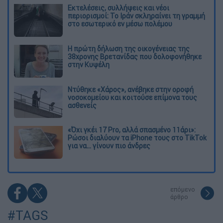
Εκτελέσεις, συλλήψεις και νέοι
περιορισμοί: Το Ιράν σκληραίνει τη γραμμή
στο εσωτερικό εν μέσω πολέμου
Η πρώτη δήλωση της οικογένειας της
38χρονης Βρετανίδας που δολοφονήθηκε
στην Κυψέλη
Ντύθηκε «Χάρος», ανέβηκε στην οροφή
νοσοκομείου και κοιτούσε επίμονα τους
ασθενείς
«Όχι γκέι 17 Pro, αλλά σπασμένο 11άρι»:
Ρώσοι διαλύουν τα iPhone τους στο TikTok
για να... γίνουν πιο άνδρες
επόμενο
άρθρο
#TAGS