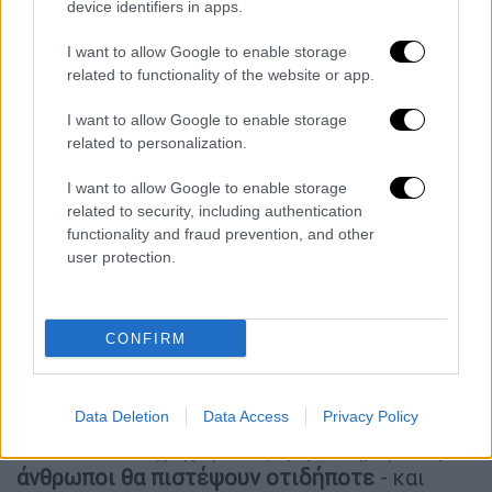
άνθρωποι είχαν πεθάνει από τη νόσο και
device identifiers in apps.
περίπου 800 κρούσματα είχαν καταγραφεί
,
I want to allow Google to enable storage
σύμφωνα με το Υπουργείο Δημόσιας Υγείας
related to functionality of the website or app.
του Κονγκό. Οι αρχές στην Ιτούρι έχουν
λάβει μέτρα για να επιβραδύνουν τη
I want to allow Google to enable storage
μετάδοση, συμπεριλαμβανομένων
related to personalization.
περιορισμών στις δημόσιες συγκεντρώσεις,
I want to allow Google to enable storage
αναστολής των αγρυπνιών και απαγόρευσης
related to security, including authentication
μεταφοράς σορών μεταξύ περιοχών
.
functionality and fraud prevention, and other
user protection.
Ο Ροντρίγκες Κισάντο, γιατρός ειδικευμένος
στην υγεία και το περιβάλλον, δήλωσε ότι
η
βία κατά των κέντρων θεραπείας του
CONFIRM
Έμπολα τροφοδοτείται από φήμες και
παραπληροφόρηση
. «Όταν ξεσπά μια
επιδημία, οι φήμες εξαπλώνονται γρήγορα.
Data Deletion
Data Access
Privacy Policy
Αν δεν δοθεί γρήγορα ακριβής ενημέρωση,
οι
άνθρωποι θα πιστέψουν οτιδήποτε
- και