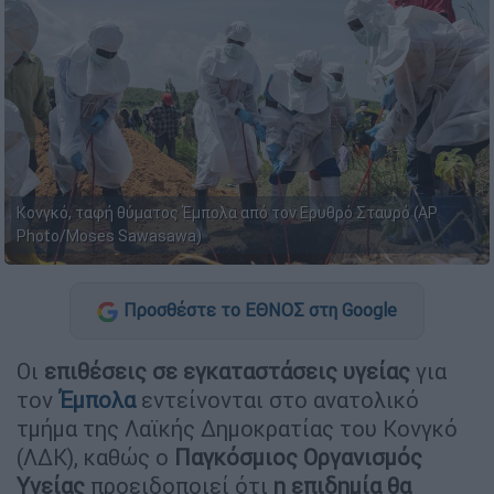
Κονγκό, ταφή θύματος Έμπολα από τον Ερυθρό Σταυρό (AP
Photo/Moses Sawasawa)
Προσθέστε το ΕΘΝΟΣ στη Google
Οι
επιθέσεις σε εγκαταστάσεις υγείας
για
τον
Έμπολα
εντείνονται στο ανατολικό
τμήμα της Λαϊκής Δημοκρατίας του Κονγκό
(ΛΔΚ), καθώς ο
Παγκόσμιος Οργανισμός
Υγείας
προειδοποιεί ότι
η επιδημία θα