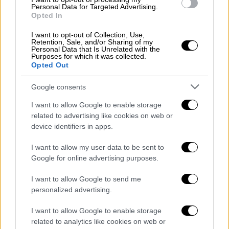
και κάποιοι πενθούντες
αγγίζουν τη σορό ως
Personal Data for Targeted Advertising.
τελευταία πράξη αποχαιρετισμού
. «Όταν η
Opted In
κόρη μου πέθανε από Έμπολα τον περασμένο
I want to opt-out of Collection, Use,
μήνα, η ιατρική ομάδα ήρθε να την θάψει. Δεν
Retention, Sale, and/or Sharing of my
Personal Data that Is Unrelated with the
καταφέραμε να πούμε το τελευταίο αντίο.
Purposes for which it was collected.
Με πονά ακόμα ότι
έπρεπε να
Opted Out
παρακολουθήσω την κηδεία της αβοήθητος
,
Google consents
χωρίς τις πολιτισμικές μας τελετές», είπε ο
Λοκάνα Ζαν, 40 ετών, κάτοικος του
I want to allow Google to enable storage
related to advertising like cookies on web or
Μονγκμπουαλού. Το όνομα έχει αλλάξει για
device identifiers in apps.
λόγους προστασίας της ιδιωτικότητας.
«Υπό κανονικές συνθήκες,
θα την κρατούσα
I want to allow my user data to be sent to
κοντά μου και θα ένιωθα την τελευταία της
Google for online advertising purposes.
ζεστασιά
», είπε στο Al Jazeera.
I want to allow Google to send me
personalized advertising.
Αύξηση κρουσμάτων
I want to allow Google to enable storage
Μέχρι το Σάββατο (23/5),
σχεδόν 180
related to analytics like cookies on web or