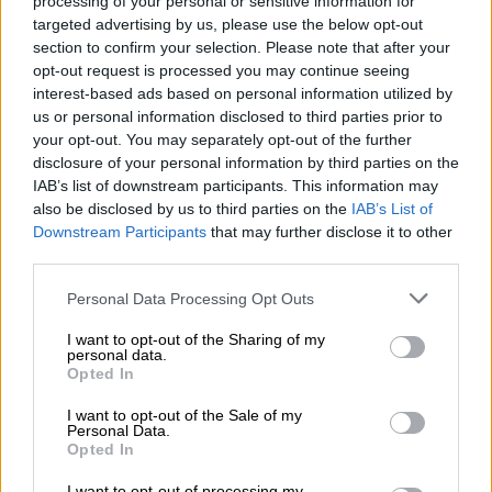
processing of your personal or sensitive information for
εμπορεύονται τα όργανά τους
».
targeted advertising by us, please use the below opt-out
section to confirm your selection. Please note that after your
Ενίσχυση της δυσπιστίας
opt-out request is processed you may continue seeing
interest-based ads based on personal information utilized by
Ο υπουργός Υγείας του Κονγκό έχει δηλώσει
us or personal information disclosed to third parties prior to
ότι
οι σοροί των θυμάτων του Έμπολα
your opt-out. You may separately opt-out of the further
παραμένουν εξαιρετικά μολυσματικές
και
disclosure of your personal information by third parties on the
πρέπει να χειρίζονται μόνο από
IAB’s list of downstream participants. This information may
also be disclosed by us to third parties on the
IAB’s List of
εκπαιδευμένες ομάδες με
ειδικό εξοπλισμό
Downstream Participants
that may further disclose it to other
προστασίας
. «Ας θάψουμε τους νεκρούς με
third parties.
ασφάλεια», δήλωσε ο Ροζέ Καμπά στο Radio
Please note that this website/app uses one or more Google
Personal Data Processing Opt Outs
France Internationale. «Οι νεκροί
δεν πρέπει
services and may gather and store information including but
να παίρνουν μαζί τους άλλους
στον τάφο».
not limited to your visit or usage behaviour. You may click to
I want to opt-out of the Sharing of my
personal data.
grant or deny consent to Google and its third-party tags to
Στο ανατολικό Κονγκό, είναι
συνήθης
Opted In
use your data for below specified purposes in below Google
πρακτική
συγγενείς και γείτονες να
consent section.
I want to opt-out of the Sale of my
συγκεντρώνονται στο σπίτι του θανόντος
Personal Data.
Opted In
για να
αποδώσουν τα τελευταία τους σέβη
,
I want to opt-out of processing my