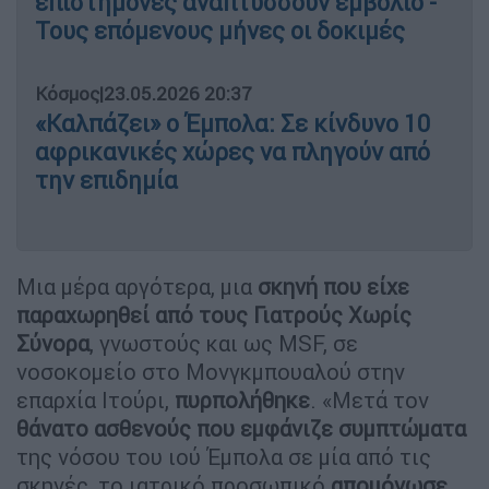
επιστήμονες αναπτύσσουν εμβόλιο -
Τους επόμενους μήνες οι δοκιμές
Κόσμος
|
23.05.2026 20:37
«Καλπάζει» ο Έμπολα: Σε κίνδυνο 10
αφρικανικές χώρες να πληγούν από
την επιδημία
Μια μέρα αργότερα, μια
σκηνή που είχε
παραχωρηθεί από τους Γιατρούς Χωρίς
Σύνορα
, γνωστούς και ως MSF, σε
νοσοκομείο στο Μονγκμπουαλού στην
επαρχία Ιτούρι,
πυρπολήθηκε
. «Μετά τον
θάνατο ασθενούς που εμφάνιζε συμπτώματα
της νόσου του ιού Έμπολα σε μία από τις
σκηνές, το ιατρικό προσωπικό
απομόνωσε