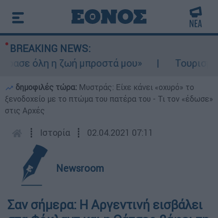
BREAKING NEWS:
ασε όλη η ζωή μπροστά μου»
Τουρισμός γι
δημοφιλές τώρα:
Μυστράς: Είχε κάνει «οχυρό» το
ξενοδοχείο με το πτώμα του πατέρα του - Τι τον «έδωσε»
στις Αρχές
┋
Ιστορία
┋
02.04.2021 07:11
Newsroom
Σαν σήμερα: Η Αργεντινή εισβάλει