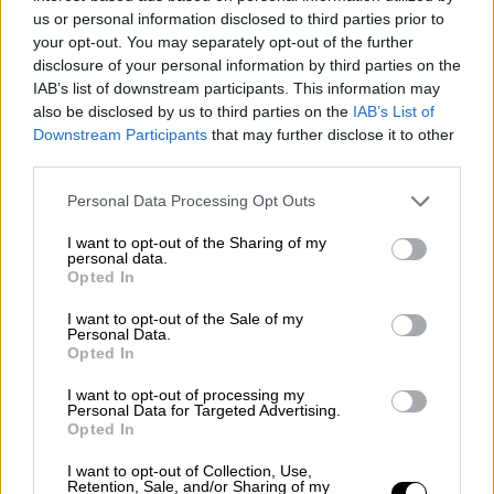
us or personal information disclosed to third parties prior to
your opt-out. You may separately opt-out of the further
disclosure of your personal information by third parties on the
video
IAB’s list of downstream participants. This information may
also be disclosed by us to third parties on the
IAB’s List of
Downstream Participants
that may further disclose it to other
third parties.
Please note that this website/app uses one or more Google
Personal Data Processing Opt Outs
services and may gather and store information including but
Στις
2 Απριλίου
ο τότε δικτάτορας της
not limited to your visit or usage behaviour. You may click to
I want to opt-out of the Sharing of my
personal data.
Αργεντινής στρατηγός Λεοπόλδο Γκαλτιέρι
grant or deny consent to Google and its third-party tags to
Opted In
use your data for below specified purposes in below Google
διατάσσει την εισβολή των στρατευμάτων
consent section.
I want to opt-out of the Sale of my
του στα νησιά. Η κυβέρνηση του Λονδίνου
Personal Data.
αρχικώς φάνηκε να αιφνιδιάζεται, αλλά
Opted In
αντέδρασε αποτελεσματικά με την επιμονή
I want to opt-out of processing my
της πρωθυπουργού Μάρκαρετ Θάτσερ, που
Personal Data for Targeted Advertising.
Opted In
ήθελε να δώσει σκληρή και άμεση απάντηση
στην χούντα της Αργεντινής.
I want to opt-out of Collection, Use,
Retention, Sale, and/or Sharing of my