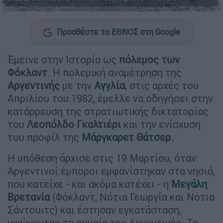
Προσθέστε το ΕΘΝΟΣ στη Google
Έμεινε στην Ιστορία ως
πόλεμος των
Φόκλαντ
. Η πολεμική αναμέτρηση της
Αργεντινής
με την
Αγγλία
, στις αρχές του
Απριλίου του 1982, έμελλε να οδηγήσει στην
κατάρρευση της στρατιωτικής δικτατορίας
του
Λεοπόλδο Γκαλτιέρι
και την ενίσχυση
του προφίλ της
Μάργκαρετ Θάτσερ.
Η υπόθεση άρχισε στις 19 Μαρτίου, όταν
Αργεντινοί έμποροι εμφανίστηκαν στα νησιά,
που κατείχε - και ακόμα κατέχει - η
Μεγάλη
Βρετανία
(Φόκλαντ, Νότια Γεωργία και Νότια
Σάντουιτς) και έστησαν εγκατάσταση,
υψώνοντας τη σημαία της Αργεντινής. Τα