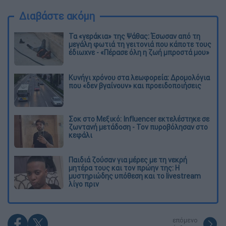
Διαβάστε ακόμη
Τα «γεράκια» της Ψάθας: Έσωσαν από τη
μεγάλη φωτιά τη γειτονιά που κάποτε τους
έδιωχνε - «Πέρασε όλη η ζωή μπροστά μου»
Κυνήγι χρόνου στα λεωφορεία: Δρομολόγια
που «δεν βγαίνουν» και προειδοποιήσεις
Σοκ στο Μεξικό: Influencer εκτελέστηκε σε
ζωντανή μετάδοση - Τον πυροβόλησαν στο
κεφάλι
Παιδιά ζούσαν για μέρες με τη νεκρή
μητέρα τους και τον πρώην της: Η
μυστηριώδης υπόθεση και το livestream
λίγο πριν
επόμενο