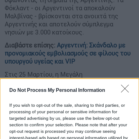
Φόκλαντ - οι Αργεντινοί τα αποκαλούν
Μαλβίνας - βρίσκονται στα ανοιχτά της
Αργεντινής και αποτελούν σύμπλεγμα
νησιών με 3.000 κατοίκους.
Διαβάστε επίσης:
Αργεντινή: Σκάνδαλο με
προνομιακούς εμβολιασμούς σε φίλους του
υπουργού υγείας και VIP
Στις 25 Μαρτίου, η Μεγάλη
Βρετανία έστειλε το περιπολικό
σκάφος
Endurance
για να απομακρύνει τους
Do Not Process My Personal Information
Αργεντίνους εμπόρους. Εμποδίστηκε, όμως,
If you wish to opt-out of the sale, sharing to third parties, or
από την κορβέτα
Guerrico
του πολεμικού
processing of your personal or sensitive information for
ναυτικού της Αργεντινής.
targeted advertising by us, please use the below opt-out
section to confirm your selection. Please note that after your
opt-out request is processed you may continue seeing
interest-based ads based on personal information utilized by