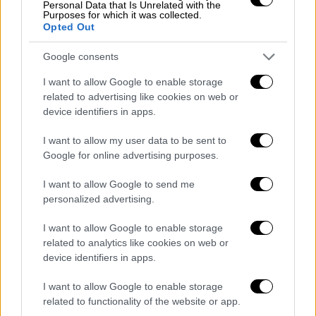
Personal Data that Is Unrelated with the
Ο πόλεμος μόλις αρχίζει
. Η σύγκρουση
Purposes for which it was collected.
Opted Out
διάρκεσε 74 ημέρες και έληξε με την
παράδοση της Αργεντινής στις 14 Ιουνίου
Google consents
1982, επιστρέφοντας τα νησιά σε Βρετανικό
I want to allow Google to enable storage
έλεγχο. Οι Βρετανοί έχασαν 255 άνδρες και
related to advertising like cookies on web or
είχαν 746 τραυματίες, ενώ οι Αργεντινοί 649
device identifiers in apps.
νεκρούς και 1068 τραυματίες. 11.313
Αργεντίνοι στρατιώτες αιχμαλωτίσθηκαν
I want to allow my user data to be sent to
Google for online advertising purposes.
έναντι ενός Βρετανού. Η επιχείρηση
ανακατάληψης των Φόκλαντ κόστισε στη
I want to allow Google to send me
Μεγάλη Βρετανία 1,6 δισ. λίρες, ενώ οι
personalized advertising.
απώλειες σε άψυχο υλικό ανήλθαν σε 6
I want to allow Google to enable storage
πλοία, 10 με σοβαρές ζημιές και 34
related to analytics like cookies on web or
αεροσκάφη.
device identifiers in apps.
I want to allow Google to enable storage
related to functionality of the website or app.