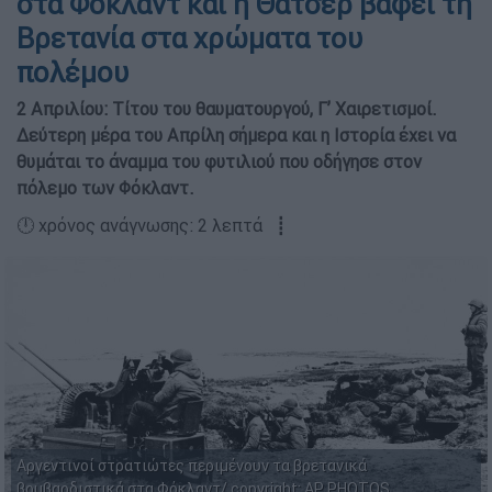
στα Φόκλαντ και η Θάτσερ βάφει τη
Βρετανία στα χρώματα του
πολέμου
2 Απριλίου: Τίτου του θαυματουργού, Γ’ Χαιρετισμοί.
Δεύτερη μέρα του Απρίλη σήμερα και η Ιστορία έχει να
θυμάται το άναμμα του φυτιλιού που οδήγησε στον
πόλεμο των Φόκλαντ.
🕛 χρόνος ανάγνωσης: 2 λεπτά ┋
Αργεντινοί στρατιώτες περιμένουν τα βρετανικά
βομβαρδιστικά στα Φόκλαντ/ copyright: AP PHOTOS