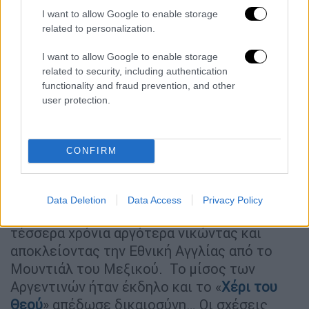
I want to allow Google to enable storage
related to personalization.
video
I want to allow Google to enable storage
related to security, including authentication
functionality and fraud prevention, and other
user protection.
CONFIRM
Να πούμε εδώ ότι, ο
Ντιέγκο Μαραντόνα
και
Data Deletion
Data Access
Privacy Policy
η αρμάδα του «εκδικήθηκαν» τους Άγγλους
τέσσερα χρόνια αργότερα νικώντας και
αποκλείοντας την Εθνική Αγγλίας από το
Μουντιάλ του Μεξικού. Το μίσος των
Αργεντινών ήταν έκδηλο και το «
Χέρι του
Θεού
» απέδωσε δικαιοσύνη… Οι σχέσεις