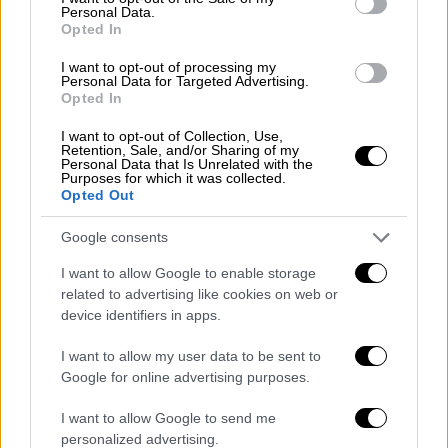
Ιστορία
|
02.04.2021 07:11
Personal Data.
Σαν σήμερα: Η Αργεντινή εισβάλει στα
Opted In
Φόκλαντ και η Θάτσερ βάφει τη
I want to opt-out of processing my
Βρετανία στα χρώματα του πολέμου
Personal Data for Targeted Advertising.
Opted In
2 Απριλίου: Τίτου του θαυματουργού, Γ’
I want to opt-out of Collection, Use,
Χαιρετισμοί. Δεύτερη μέρα του Απρίλη
Retention, Sale, and/or Sharing of my
σήμερα και η Ιστορία έχει να θυμάται το
Personal Data that Is Unrelated with the
Purposes for which it was collected.
άναμμα του φυτιλιού που οδήγησε στον
Opted Out
πόλεμο των Φόκλαντ.
Google consents
I want to allow Google to enable storage
related to advertising like cookies on web or
device identifiers in apps.
I want to allow my user data to be sent to
Google for online advertising purposes.
I want to allow Google to send me
personalized advertising.