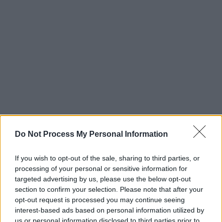
Do Not Process My Personal Information
Το 1978 ο πρωθυπουργός της Ιταλίας
If you wish to opt-out of the sale, sharing to third parties, or
και πρόεδρος των
processing of your personal or sensitive information for
Χριστιανοδημοκρατών
Άλντο Μόρο
targeted advertising by us, please use the below opt-out
απήχθη
από μέλη της ακροαριστερής
section to confirm your selection. Please note that after your
εξτρεμιστικής ομάδας των Ερυθρών
opt-out request is processed you may continue seeing
Ταξιαρχιών, οι οποίοι ζητούσαν την
interest-based ads based on personal information utilized by
us or personal information disclosed to third parties prior to