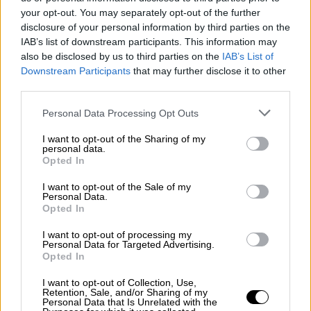
απελευθέρωσή κρατουμένων. Περίπου
your opt-out. You may separately opt-out of the further
δύο μήνες αργότερα, βρέθηκε νεκρός
disclosure of your personal information by third parties on the
στο πορτπαγκάζ αυτοκινήτου.
IAB’s list of downstream participants. This information may
Το 1986 ένοπλος πυροβόλησε θανάσιμα
also be disclosed by us to third parties on the
IAB’s List of
Downstream Participants
that may further disclose it to other
τον
Σουηδό Πρωθυπουργό Ούλωφ
third parties.
Πάλμε
, την ώρα που επέστρεφε μαζί με
τη σύζυγο του και τον γιο τους από τον
Please note that this website/app uses one or more Google
Personal Data Processing Opt Outs
services and may gather and store information including but
κινηματογράφο. Το 2020 ανακηρύχθηκε
not limited to your visit or usage behaviour. You may click to
I want to opt-out of the Sharing of my
βασικός ύποπτος ο γραφίστας
Στιγκ
personal data.
grant or deny consent to Google and its third-party tags to
Opted In
Ένγκστρεμ.
Δεν απαγγέλθηκαν
use your data for below specified purposes in below Google
κατηγορίες σε βάρος του, διότι
consent section.
I want to opt-out of the Sale of my
Personal Data.
αυτοκτόνησε το 2000.
Opted In
Το 1984 μέλος του IRA τοποθέτησε
I want to opt-out of processing my
βόμβα στο ξενοδοχείο που διεξαγόταν
Personal Data for Targeted Advertising.
το συνέδριο των Συντηρητικών της
Opted In
Βρετανίας. Η πρωθυπουργός
I want to opt-out of Collection, Use,
Μάργκαρετ Θάτσερ γλίτωσε, καθώς η
Retention, Sale, and/or Sharing of my
Personal Data that Is Unrelated with the