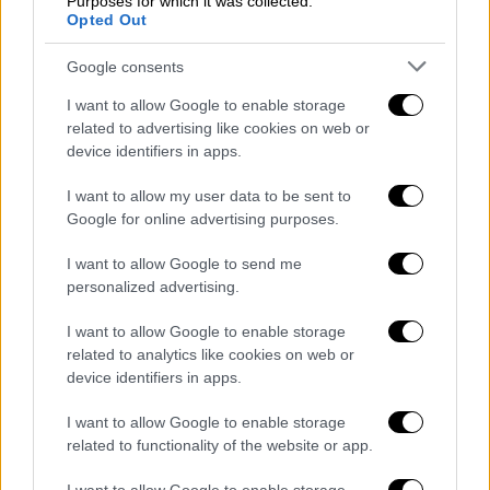
έκρηξη έπληξε μόνο την τουαλέτα της
Purposes for which it was collected.
Opted Out
σουίτας της.
To 1990 ο πρώην υπουργός της
Google consents
Οικονομικών της Γερμανίας δέχθηκε
I want to allow Google to enable storage
τρεις πυροβολισμούς κατά τη διάρκεια
related to advertising like cookies on web or
πολιτικής εκδήλωσης, που είχαν ως
device identifiers in apps.
συνέπεια να μείνει ανάπηρος.
Τo 2002 ένοπλος πυροβόλησε, αλλά
I want to allow my user data to be sent to
Google for online advertising purposes.
αστόχησε, κατά του Γάλλου πρόεδρου
Ζακ Σιράκ
, ενώ έκανε επιθεώρηση
I want to allow Google to send me
στρατευμάτων την Ημέρα της
personalized advertising.
Βαστίλης.
I want to allow Google to enable storage
Το 2003 ο πρωθυπουργός της Σερβίας,
related to analytics like cookies on web or
ο
Ζόραν Τζίντζιτς
δολοφονήθηκε από
device identifiers in apps.
ελεύθερο σκοπευτή στο Βελιγράδι της
Σερβίας. Ο Τζίντζιτς ήταν φιλοδυτικός
I want to allow Google to enable storage
related to functionality of the website or app.
πολιτικός που ηγήθηκε της
απομάκρυνσης του Σλόμπονταν