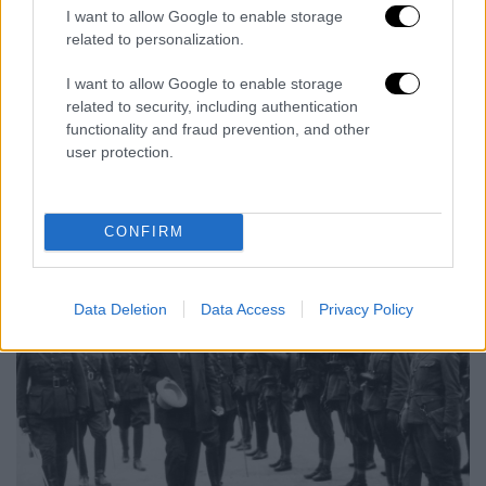
γράψουν την μετέπειτα Ελληνική Ιστορία.
I want to allow Google to enable storage
related to personalization.
Πάρτε ανάσα:
Νικόλαος Πλαστήρας
,
Γεώργιος Κονδύλης
, Στυλιανός Γονατάς,
I want to allow Google to enable storage
Νεόκοσμος Γρηγοριάδης, Λεωνίδας Σπαής,
related to security, including authentication
Γεώργιος Τσολάκογλου, Παναγιώτης
functionality and fraud prevention, and other
user protection.
Δεμέστιχας, Διονύσιος Παπαδόγκωνας,
Χαράλαμπος Παπαθανασόπουλος, Ευάγγελος
Καλαμπαλίκης…
CONFIRM
Data Deletion
Data Access
Privacy Policy