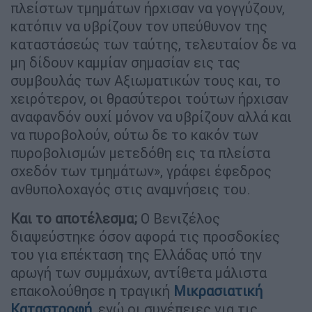
πλείστων τμημάτων ήρχισαν να γογγύζουν,
κατόπιν να υβρίζουν τον υπεύθυνον της
καταστάσεώς των ταύτης, τελευταίον δε να
μη δίδουν καμμίαν σημασίαν εις τας
συμβουλάς των Αξιωματικών τους και, το
χειρότερον, οι θρασύτεροι τούτων ήρχισαν
αναφανδόν ουχί μόνον να υβρίζουν αλλά και
να πυροβολούν, ούτω δε το κακόν των
πυροβολισμών μετεδόθη εις τα πλείστα
σχεδόν των τμημάτων», γράφει έφεδρος
ανθυπολοχαγός στις αναμνήσεις του.
Και το αποτέλεσμα;
Ο Βενιζέλος
διαψεύστηκε όσον αφορά τις προσδοκίες
του για επέκταση της Ελλάδας υπό την
αρωγή των συμμάχων, αντίθετα μάλιστα
επακολούθησε η τραγική
Μικρασιατική
Καταστροφή
, ενώ οι συνέπειες για τις