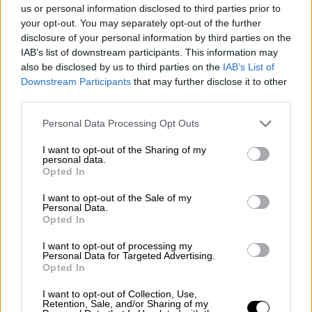
us or personal information disclosed to third parties prior to
your opt-out. You may separately opt-out of the further
Η υπό τον λοχαγό Χριστόπουλο διλοχία του 5/42
Συντάγματος Ευζώνων στους αυτοκρατορικούς
disclosure of your personal information by third parties on the
στρατώνες Οδησσού.
IAB’s list of downstream participants. This information may
also be disclosed by us to third parties on the
IAB’s List of
Downstream Participants
that may further disclose it to other
Οι Έλληνες σε περιδίνηση
third parties.
Μετά μια αναδρομή στα αιματηρά γεγονότα
Please note that this website/app uses one or more Google
Personal Data Processing Opt Outs
που οδήγησαν στη μάχη της Σεβαστούπολης,
services and may gather and store information including but
not limited to your visit or usage behaviour. You may click to
I want to opt-out of the Sharing of my
επιστρέφουμε στην εκστρατεία.
personal data.
grant or deny consent to Google and its third-party tags to
Στη Ρωσία το 1919 μαινόταν ο εμφύλιος
Opted In
use your data for below specified purposes in below Google
πόλεμος. Οι Μπολσεβίκοι είχαν κυριαρχήσει
consent section.
I want to opt-out of the Sale of my
σε μεγάλες πόλεις αλλά στην περιφέρεια οι
Personal Data.
Opted In
δυνάμεις οι προσκείμενες στον Τσάρο
επικρατούσαν. Και οι Μεγάλες Δυνάμεις,
I want to opt-out of processing my
Personal Data for Targeted Advertising.
είδαν το γεγονός ως ευκαιρία για να
Opted In
πατήσουν το λερό πόδι τους (και) στη
I want to opt-out of Collection, Use,
Ρωσία. Ο
Α’ Παγκόσμιος Πόλεμος
είχε
Retention, Sale, and/or Sharing of my