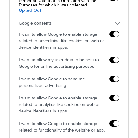
τελειώσει, οι νεκροί ακόμα ήταν ζεστοί,
Personal Data that Is Unrelated with the
Purposes for which it was collected.
όταν οι Τραπεζίτες και οι Βιομήχανοι
Opted Out
έπρεπε να δημιουργήσουν μια νέα εστία
Google consents
κέρδους για τις επιχειρήσεις τους. Η Ρωσία
παρείχε το πρόσφορο έδαφος.
I want to allow Google to enable storage
related to advertising like cookies on web or
Στην
Ουκρανία
(Μεσημβρινή Ρωσία τότε)
device identifiers in apps.
επικρατούσε χάος: από τη μια οι εθνικιστές
I want to allow my user data to be sent to
οπαδοί του Τσάρου, από την άλλη
Google for online advertising purposes.
φανατισμένοι Μπολσεβίκοι κι ανάμεσά τους
ξεπεσμένοι πρίγκιπες, ντόπιοι καπετάνιοι
I want to allow Google to send me
personalized advertising.
(αταμάνοι) με ομάδες ενόπλων, κυνηγημένοι
αξιωματικοί από τσαρικούς και Κόκκινους
I want to allow Google to enable storage
και σ’ όλο αυτή την ανακατωσούρα, να και οι
related to analytics like cookies on web or
Έλληνες!
device identifiers in apps.
Ανάμεσα στις τάξεις των Ελλήνων
που
I want to allow Google to enable storage
εκστράτευσαν στα εδάφη της Ρωσίας,
related to functionality of the website or app.
υπήρχαν σπουδαία ονόματα που έμελλε να