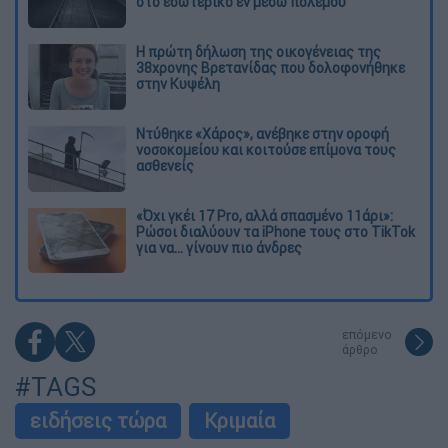
στο εσωτερικό εν μέσω πολέμου
Η πρώτη δήλωση της οικογένειας της
38χρονης Βρετανίδας που δολοφονήθηκε
στην Κυψέλη
Ντύθηκε «Χάρος», ανέβηκε στην οροφή
νοσοκομείου και κοιτούσε επίμονα τους
ασθενείς
«Όχι γκέι 17 Pro, αλλά σπασμένο 11άρι»:
Ρώσοι διαλύουν τα iPhone τους στο TikTok
για να... γίνουν πιο άνδρες
επόμενο
άρθρο
#TAGS
ειδήσεις τώρα
Κριμαία