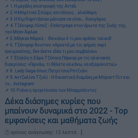
📌 1. Η μεγάλη επιστροφή της Αντέλ
📌 2. Η Μπρίτνεϊ Σπίαρς επιτέλους... ελεύθερη
📌 3. Η Κιμ Καρντάσιαν μάνιασε να γίνει... δικηγόρος
📌 4. Τζένιφερ Λόπεζ - Επέστρεψε στον έρωτα της ζωής της,
τον Μπεν Άφλεκ
📌 5. Μέγκαν Μαρκλ - Θα κάνω ό τι μου αρέσει τελικά!
📌 6. Τζένιφερ Άνιστον: «Αρκετά με τις φήμες περί
εγκυμοσύνης, δεν έχετε ιδέα τι μου συμβαίνει»
📌 7. Έξαλλη η Σάρα Τζέσικα Πάρκερ με τις ηλικιακές
διακρίσεις: «Γερνάω, τι θέλετε να κάνω, να εξαφανιστώ;»
📌 8 . Lady Gaga όπως Πατρίτσια Ρετζιάνι
📌 9. Αντζελίνα Τζολί - Η δικαστική διαμάχη με Μπραντ Πιτ και
το... Instagram
📌 10. Ριάνα η πριγκίπισσα των Μπαρμπέιντος
Δέκα διάσημες κυρίες που
μπαίνουν δυναμικά στο 2022 - Top
εμφανίσεις και μαθήματα ζωής
🕛 χρόνος ανάγνωσης: 13 λεπτά ┋