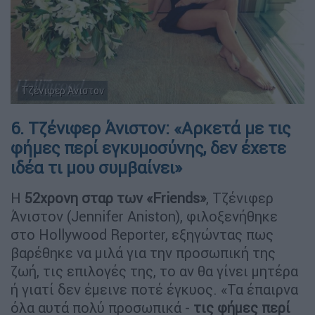
Τζένιφερ Άνιστον
6. Τζένιφερ Άνιστον: «Αρκετά με τις
φήμες περί εγκυμοσύνης, δεν έχετε
ιδέα τι μου συμβαίνει»
H
52χρονη σταρ των «Friends»
, Τζένιφερ
Άνιστον (Jennifer Aniston), φιλοξενήθηκε
στο Hollywood Reporter, εξηγώντας πως
βαρέθηκε να μιλά για την προσωπική της
ζωή, τις επιλογές της, το αν θα γίνει μητέρα
ή γιατί δεν έμεινε ποτέ έγκυος. «Τα έπαιρνα
όλα αυτά πολύ προσωπικά -
τις φήμες περί