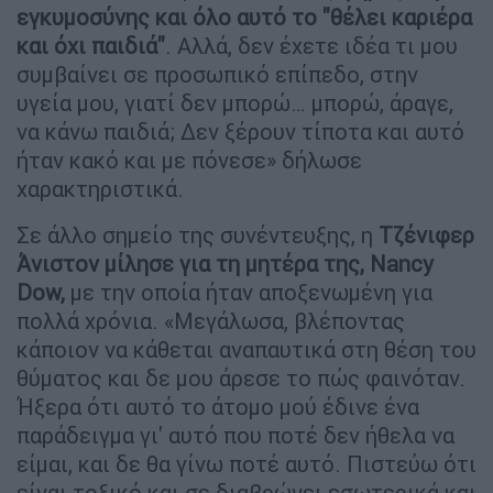
εγκυμοσύνης και όλο αυτό το "θέλει καριέρα
και όχι παιδιά"
. Αλλά, δεν έχετε ιδέα τι μου
συμβαίνει σε προσωπικό επίπεδο, στην
υγεία μου, γιατί δεν μπορώ… μπορώ, άραγε,
να κάνω παιδιά; Δεν ξέρουν τίποτα και αυτό
ήταν κακό και με πόνεσε» δήλωσε
χαρακτηριστικά.
Σε άλλο σημείο της συνέντευξης, η
Τζένιφερ
Άνιστον μίλησε για τη μητέρα της, Νancy
Dow,
με την οποία ήταν αποξενωμένη για
πολλά χρόνια. «Μεγάλωσα, βλέποντας
κάποιον να κάθεται αναπαυτικά στη θέση του
θύματος και δε μου άρεσε το πώς φαινόταν.
Ήξερα ότι αυτό το άτομο μού έδινε ένα
παράδειγμα γι' αυτό που ποτέ δεν ήθελα να
είμαι, και δε θα γίνω ποτέ αυτό. Πιστεύω ότι
είναι τοξικό και σε διαβρώνει εσωτερικά και