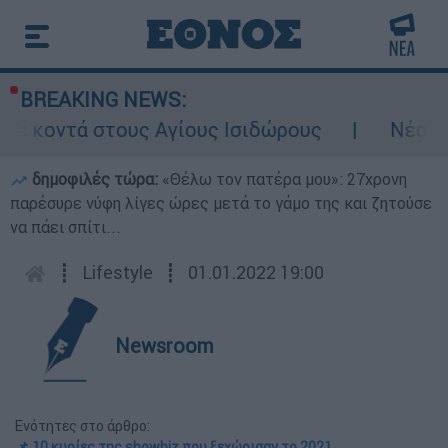
BREAKING NEWS:
ίους Ισιδώρους
Νέα ένταση στα Στενά τ
δημοφιλές τώρα:
«Θέλω τον πατέρα μου»: 27χρονη
παρέσυρε νύφη λίγες ώρες μετά το γάμο της και ζητούσε
να πάει σπίτι...
┋
Lifestyle
┋
01.01.2022 19:00
Newsroom
Ενότητες στο άρθρο:
📌 10 κυρίες της showbiz που ξεχώρισαν το 2021