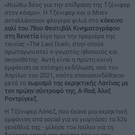
«Νιώθω δέος για την επίδραση της Τζένιφερ
στον κόσμο». Η Τζένιφερ και ο Μπεν
ανταλλάσσουν φλογερά φιλιά στο
κόκκινο
χαλί του 78ου Φεστιβάλ Κινηματογράφου
στη Βενετία
λίγο πριν την πρεμιέρα της
ταινίας «The Last Duel», στην οποία
πρωταγωνιστεί ο γνωστός ηθοποιός και
σκηνοθέτης. Αυτή είναι η πρώτη κοινή
εμφάνιση σε επίσημη εκδήλωση, από τον
Απρίλιο του 2021, οπότε επανασυνδέθηκαν
μετά το
χωρισμό της εκρηκτικής Λατίνας με
τον πρώην σύντροφό της, A-Rod, Άλεξ
Ροντρίγκεζ.
Η Τζένιφερ Λόπεζ, που έκανε μια εκρηκτική
εμφάνιση στα social για να γιορτάσει τα 52α
γενέθλιά της - μίλησε τον Ιούλιο για τη
δεύτερη εποχή της σχέσης της με τον