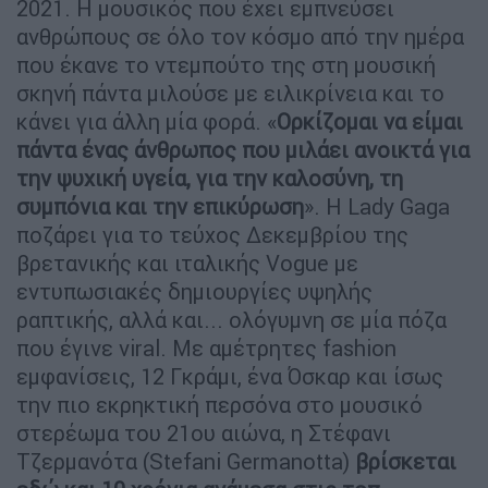
2021. Η μουσικός που έχει εμπνεύσει
ανθρώπους σε όλο τον κόσμο από την ημέρα
που έκανε το ντεμπούτο της στη μουσική
σκηνή πάντα μιλούσε με ειλικρίνεια και το
κάνει για άλλη μία φορά. «
Ορκίζομαι να είμαι
πάντα ένας άνθρωπος που μιλάει ανοικτά για
την ψυχική υγεία, για την καλοσύνη, τη
συμπόνια και την επικύρωση
». Η Lady Gaga
ποζάρει για το τεύχος Δεκεμβρίου της
βρετανικής και ιταλικής Vogue με
εντυπωσιακές δημιουργίες υψηλής
ραπτικής, αλλά και... ολόγυμνη σε μία πόζα
που έγινε viral. Με αμέτρητες fashion
εμφανίσεις, 12 Γκράμι, ένα Όσκαρ και ίσως
την πιο εκρηκτική περσόνα στο μουσικό
στερέωμα του 21ου αιώνα, η Στέφανι
Τζερμανότα (Stefani Germanotta)
βρίσκεται