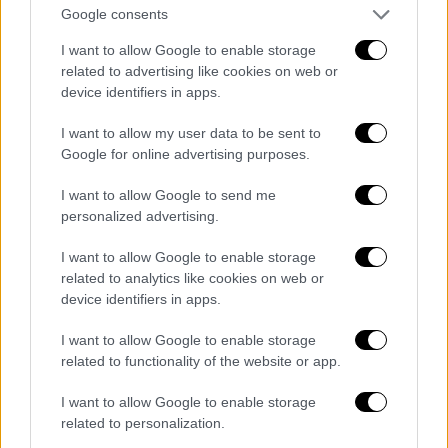
του περιοδικού
Time με τους 100 πιο
Google consents
επιδραστικούς ανθρώπους στον κόσμο.
Ο
I want to allow Google to enable storage
Χάρι και η Μέγκαν εγκατέλειψαν τη
related to advertising like cookies on web or
Βρετανία το 2020 για να χτίσουν μια
device identifiers in apps.
ανεξάρτητη ζωή, ξεκινώντας το ίδρυμα
I want to allow my user data to be sent to
Archewell, αλλά επίσης συνάπτοντας
Google for online advertising purposes.
επικερδείς συμφωνίες για την παραγωγή
τηλεοπτικών σόου και podcast.
I want to allow Google to send me
Δύσκολες στιγμές πέρασε το περασμένο
personalized advertising.
καλοκαίρι η Δούκισα του Σάσεξ, Μέγκαν
I want to allow Google to enable storage
Μαρκλ (Meghan Markle), η οποία ήταν έγκυος
related to analytics like cookies on web or
στο δεύτερο παιδί της, αλλά δυστυχώς
device identifiers in apps.
απέβαλε.
I want to allow Google to enable storage
Σε ένα άρθρο με τίτλο
«Οι απώλειες που
related to functionality of the website or app.
μοιραζόμαστε» στους New York Times η
I want to allow Google to enable storage
Μέγκαν Μαρκλ μίλησε για την αποβολή της
related to personalization.
και συγκίνησε
. Ευτυχώς όλα πήγαν καλά στην