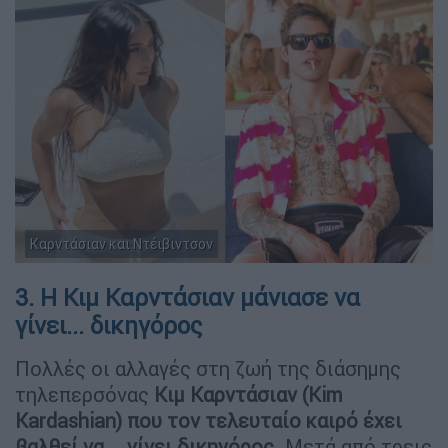
Καρντάσιαν και Ντέιβιντσον
3. Η Κιμ Καρντάσιαν μάνιασε να
γίνει... δικηγόρος
Πολλές οι αλλαγές στη ζωή της διάσημης
τηλεπερσόνας
Κιμ Καρντάσιαν (Kim
Kardashian) που τον τελευταίο καιρό έχει
βαλθεί να... γίνει δικηγόρος
. Μετά από τρεις