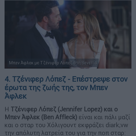
Μπεν Άφλεκ με Τζένιφερ Λόπεζ στη Βενετία
4. Τζένιφερ Λόπεζ - Επέστρεψε στον
έρωτα της ζωής της, τον Μπεν
Άφλεκ
Η
Τζένιφερ Λόπεζ (Jennifer Lopez) και ο
Μπεν Άφλεκ (Ben Affleck)
είναι και πάλι μαζί
και ο σταρ του Χόλιγουντ εκφράζει diark;vw
την απόλυτη λατρεία του για την ποπ σταρ: