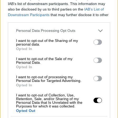
IAB’s list of downstream participants. This information may
also be disclosed by us to third parties on the
IAB’s List of
Downstream Participants
that may further disclose it to other
third parties.
Please note that this website/app uses one or more Google
Personal Data Processing Opt Outs
services and may gather and store information including but
not limited to your visit or usage behaviour. You may click to
I want to opt-out of the Sharing of my
personal data.
grant or deny consent to Google and its third-party tags to
Opted In
use your data for below specified purposes in below Google
consent section.
I want to opt-out of the Sale of my
Personal Data.
Opted In
Χάρι Μέγκαν Μαρκλ
I want to opt-out of processing my
Personal Data for Targeted Advertising.
Opted In
5. Μέγκαν Μαρκλ - Θα κάνω ό τι μου
αρέσει τελικά!
I want to opt-out of Collection, Use,
Retention, Sale, and/or Sharing of my
Personal Data that Is Unrelated with the
Ο πρίγκιπας Χάρι και η σύζυγός του Μέγκαν
Purposes for which it was collected.
Opted Out
κοσμούν το εξώφυλλο της ετήσιας έκδοσης