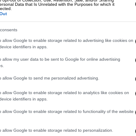
o opt-out of Collection, Use, Retention, Sale, and/or Sharing
ersonal Data that Is Unrelated with the Purposes for which it
lected.
Out
video
consents
o allow Google to enable storage related to advertising like cookies on
evice identifiers in apps.
o allow my user data to be sent to Google for online advertising
s.
to allow Google to send me personalized advertising.
έ πως υπήρξε ζευγάρι με τον Άντονι
o allow Google to enable storage related to analytics like cookies on
evice identifiers in apps.
 τη σχέση τους κατά τη διάρκεια μιας
ο 2006. Τότε είχε δηλώσει: «Ω, τον
o allow Google to enable storage related to functionality of the website
 Θα τον προσκαλούσα στο Μέιν, έχω ένα
τά το ξανασκέφτηκα γιατί είδα ξανά αυτή
o allow Google to enable storage related to personalization.
ρώει τον εγκέφαλο ενώ κάθεσαι στην