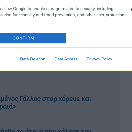
αναρωτήθηκε προσθέτοντας. «Μάλλον θα
o allow Google to enable storage related to security, including
ονι Χόπκινς αλλά δεν μπορούσα να
cation functionality and fraud prevention, and other user protection.
CONFIRM
«Εν ενεργεία πολιτικοί και
Data Deletion
Data Access
Privacy Policy
Κύπρο πίσω από το κύκλωμα
αμένος Γάλλος σταρ χόρευε και
ραιά»
ήχθη το άτομο που κάλεσε την