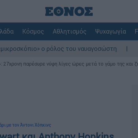
λάδα
Κόσμος
Αθλητισμός
Ψυχαγωγία
F
πιο» ο ρόλος του ναυαγοσώστη
Συναγερμός
 27χρονη παρέσυρε νύφη λίγες ώρες μετά το γάμο της και ζη
ρι με τον Άντονι Χόπκινς
wart και Anthony Hopkins