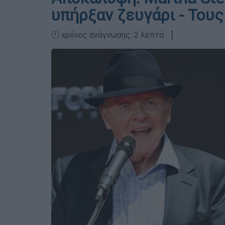
υπήρξαν ζευγάρι - Του
🕛 χρόνος ανάγνωσης: 2 λεπτά ┋