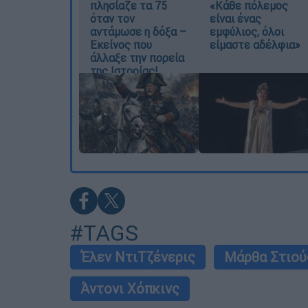
πλησίαζε τα 75
«Κάθε πόλεμος
όταν τον
είναι ένας
αντάμωσε η δόξα –
εμφύλιος, όλοι
Εκείνος που
είμαστε αδέλφια»
άλλαξε την πορεία
της Ιστορίας!
#TAGS
Έλεν ΝτιΤζένερις
Μάρθα Στιού
Άντονι Χόπκινς