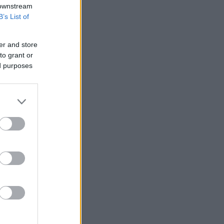
 downstream
B’s List of
er and store
to grant or
ed purposes