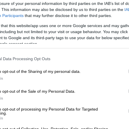
 να το χαρακτηρίζει «ψέμα»,
αλλά η Μάρθα
losure of your personal information by third parties on the IAB’s list of
τι αλήθεια.
. This information may also be disclosed by us to third parties on the
IA
Participants
that may further disclose it to other third parties.
γάρι με τον Άντονι Χόπκινς
 that this website/app uses one or more Google services and may gath
including but not limited to your visit or usage behaviour. You may click 
το Μέιν που βρίσκεται μόνο του σε εκατό
 to Google and its third-party tags to use your data for below specifi
αγείρισσα. «Δεν μπορούσα καν να φανταστώ
ogle consent section.
 μόνο που μπορούσα να σκεφτώ ήταν να
αι εμείς γνωρίζουμε ότι ο Άντονι Χόπκινς
l Data Processing Opt Outs
 έναν κατά συρροή δολοφόνο που έτρωγε τα
ν Αμνών» (1991). Την επόμενη χρονιά
o opt-out of the Sharing of my personal data.
για αυτό τον ρόλο.
In
o opt-out of the Sale of my Personal Data.
In
to opt-out of processing my Personal Data for Targeted
ing.
In