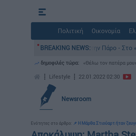
Πολιτική
Οικονομία
Ελ
 θάνατο του 4χρονου στην Πάρο - Στο «μικροσκό
BREAKING NEWS:
δημοφιλές τώρα:
«Θέλω τον πατέρα μου»:
┋
Lifestyle
┋
22.01.2022 02:30
Newsroom
Ενότητες στο άρθρο:
📌 Η Μάρθα Στιούαρτ ήταν ζευγά
Αποκάλυψη: Martha Ste