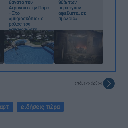
θάνατο του
90% των
4χρονου στην Πάρο
πυρκαγιών
- Στο
οφείλεται σε
«μικροσκόπιο» ο
αμέλεια»
ρόλος του
ναυαγοσώστη
επόμενο άρθρο
αρτ
ειδήσεις τώρα