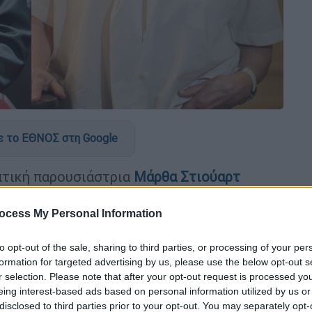
 το ΕΘΝΟΣ στη Google
πτική παρουσιάστρια
Μάρθα Στιούαρτ
μπή της Έλεν ντε Τζένερις όπου συμμετείχε
θειες και ψέματα. Εκεί θέλησε να αναφερθεί
ocess My Personal Information
ο ηθοποιό
Άντονι Χόπκινς
(Anthony
to opt-out of the sale, sharing to third parties, or processing of your per
formation for targeted advertising by us, please use the below opt-out s
ς, αλλά τον χώρισα γιατί δεν μπορούσα να
r selection. Please note that after your opt-out request is processed y
eing interest-based ads based on personal information utilized by us or
ιμπαλ Λέκτερ» έγραφε η κάρτα του
disclosed to third parties prior to your opt-out. You may separately opt-