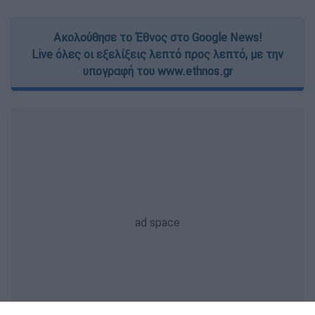
Ακολούθησε το Έθνος στο Google News!
Live όλες οι εξελίξεις λεπτό προς λεπτό, με την
υπογραφή του www.ethnos.gr