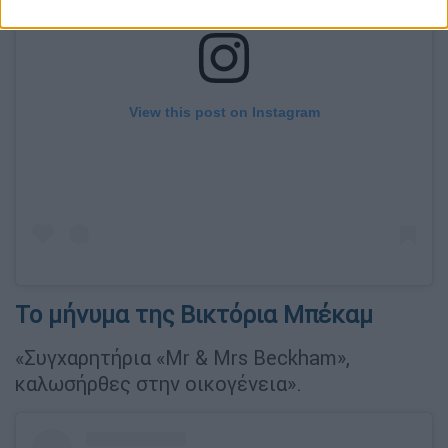
View this post on Instagram
Το μήνυμα της Βικτόρια Μπέκαμ
«Συγχαρητήρια «Mr & Mrs Beckham»,
καλωσήρθες στην οικογένεια».