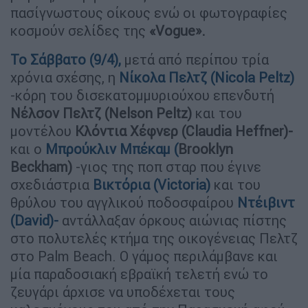
πασίγνωστους οίκους ενώ οι φωτογραφίες
κοσμούν σελίδες της
«Vogue».
Το Σάββατο (9/4),
μετά από περίπου τρία
χρόνια σχέσης, η
Νίκολα Πελτζ (Nicola Peltz)
-κόρη του δισεκατομμυριούχου επενδυτή
Νέλσον Πελτζ (Nelson Peltz)
και του
μοντέλου
Κλόντια Χέφνερ (Claudia Heffner)-
και ο
Μπρούκλιν Μπέκαμ (
Brooklyn
Beckham)
-γιος της ποπ σταρ που έγινε
σχεδιάστρια
Βικτόρια (Victoria)
και του
θρύλου του αγγλικού ποδοσφαίρου
Ντέιβιντ
(David)
-
αντάλλαξαν όρκους αιώνιας πίστης
στο πολυτελές κτήμα της οικογένειας Πελτζ
στο Palm Beach. Ο γάμος περιλάμβανε και
μία παραδοσιακή εβραϊκή τελετή ενώ το
ζευγάρι άρχισε να υποδέχεται τους