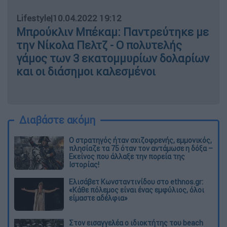
Lifestyle
|
10.04.2022 19:12
Μπρούκλιν Μπέκαμ: Παντρεύτηκε με
την Νίκολα Πελτζ - Ο πολυτελής
γάμος των 3 εκατομμυρίων δολαρίων
και οι διάσημοι καλεσμένοι
Διαβάστε ακόμη
O στρατηγός ήταν σχιζοφρενής, εμμονικός,
πλησίαζε τα 75 όταν τον αντάμωσε η δόξα –
Εκείνος που άλλαξε την πορεία της
Ιστορίας!
Ελισάβετ Κωνσταντινίδου στο ethnos.gr:
«Κάθε πόλεμος είναι ένας εμφύλιος, όλοι
είμαστε αδέλφια»
Στον εισαγγελέα ο ιδιοκτήτης του beach