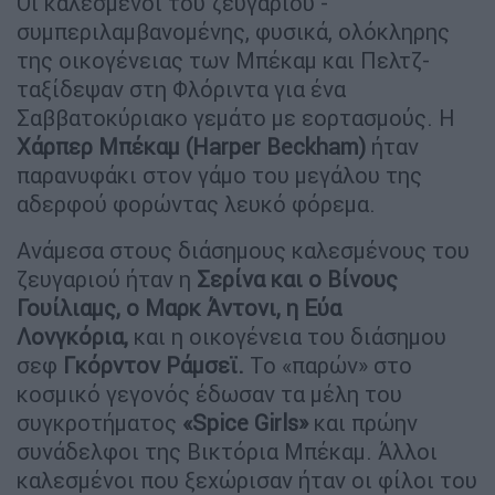
Οι καλεσμένοι του ζευγαριού -
συμπεριλαμβανομένης, φυσικά, ολόκληρης
της οικογένειας των Μπέκαμ και Πελτζ-
ταξίδεψαν στη Φλόριντα για ένα
Σαββατοκύριακο γεμάτο με εορτασμούς. Η
Χάρπερ Μπέκαμ (Harper Beckham)
ήταν
παρανυφάκι στον γάμο του μεγάλου της
αδερφού φορώντας λευκό φόρεμα.
Ανάμεσα στους διάσημους καλεσμένους του
ζευγαριού ήταν η
Σερίνα και ο Βίνους
Γουίλιαμς, ο Μαρκ Άντονι, η Εύα
Λονγκόρια,
και η οικογένεια του διάσημου
σεφ
Γκόρντον Ράμσεϊ.
Το «παρών» στο
κοσμικό γεγονός έδωσαν τα μέλη του
συγκροτήματος
«Spice Girls»
και πρώην
συνάδελφοι της Βικτόρια Μπέκαμ. Άλλοι
καλεσμένοι που ξεχώρισαν ήταν οι φίλοι του