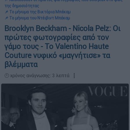
της δημοσιότητας
📌 Το μήνυμα της Βικτόρια Μπέκαμ
📌 Το μήνυμα του Ντέιβιντ Μπέκαμ
Brooklyn Beckham - Nicola Pelz: Οι
πρώτες φωτογραφίες από τον
γάμο τους - Το Valentino Haute
Couture νυφικό «μαγνήτισε» τα
βλέμματα
🕛 χρόνος ανάγνωσης: 3 λεπτά ┋