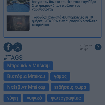
bar για τον θάνατο του 4χρονου στην Πάρο -
Στο «μικροσκόπιο» ο ρόλος του
ναυαγοσώστη
Τουρνάς: Πάνω από 400 πυρκαγιές σε 10
ημέρες - «Το 90% των πυρκαγιών οφείλεται
σε αμέλεια»
επόμενο
άρθρο
#TAGS
Μπρούκλιν Μπέκαμ
Βικτόρια Μπέκαμ
γάμος
Ντέιβιντ Μπέκαµ
ειδήσεις τώρα
νύφη
νυφικό
φωτογραφίες