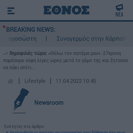
BREAKING NEWS:
οσώστη
Συναγερμός στην Κάρπαθο: Βρέθηκ
δημοφιλές τώρα:
«Θέλω τον πατέρα μου»: 27χρονη
παρέσυρε νύφη λίγες ώρες μετά το γάμο της και ζητούσε
να πάει σπίτι...
┋
Lifestyle
┋
11.04.2022 10:45
Newsroom
Ενότητες στο άρθρο:
📌 Ακολουθούν οι πρώτες φωτογραφίες που δόθηκαν στο φως