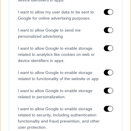
device identifiers in apps.
Lifestyle
|
15.01.2026 22:09
Ρήγμα στην οικογένεια Μπέκαμ: Ο
I want to allow my user data to be sent to
Μπρούκλιν χάνει followers, οι γονείς του
Google for online advertising purposes.
κερδίζουν τη στήριξη του κοινού
I want to allow Google to send me
Η δημόσια ρήξη με τον Ντέιβιντ και τη
personalized advertising.
Βικτόρια Μπέκαμ φαίνεται να έχει κόστος
I want to allow Google to enable storage
για τον πρωτότοκο γιο τους, τουλάχιστον
related to analytics like cookies on web or
στα μέσα κοινωνικής δικτύωσης.
device identifiers in apps.
I want to allow Google to enable storage
related to functionality of the website or app.
I want to allow Google to enable storage
related to personalization.
I want to allow Google to enable storage
related to security, including authentication
functionality and fraud prevention, and other
user protection.