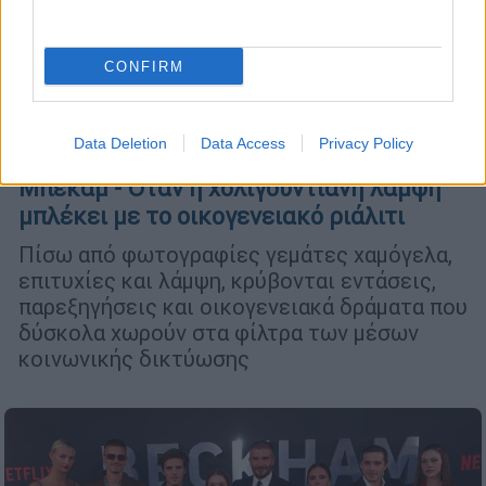
CONFIRM
Lifestyle
|
09.01.2026 20:00
Data Deletion
Data Access
Privacy Policy
Κλιμακώνεται ο «εμφύλιος» στους
Μπέκαμ - Όταν η χολιγουντιανή λάμψη
μπλέκει με το οικογενειακό ριάλιτι
Πίσω από φωτογραφίες γεμάτες χαμόγελα,
επιτυχίες και λάμψη, κρύβονται εντάσεις,
παρεξηγήσεις και οικογενειακά δράματα που
δύσκολα χωρούν στα φίλτρα των μέσων
κοινωνικής δικτύωσης