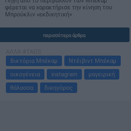
Πηγή από το περιβάλλον των Μπέκαμ
φέρεται να χαρακτήρισε την κίνηση του
Μπρούκλιν «εκδικητική»
περισσότερα άρθρα
ΑΛΛΑ #TAGS
Βικτόρια Μπέκαμ
Ντέιβιντ Μπέκαµ
οικογένεια
instagram
μαγειρική
θάλασσα
δικηγόρος