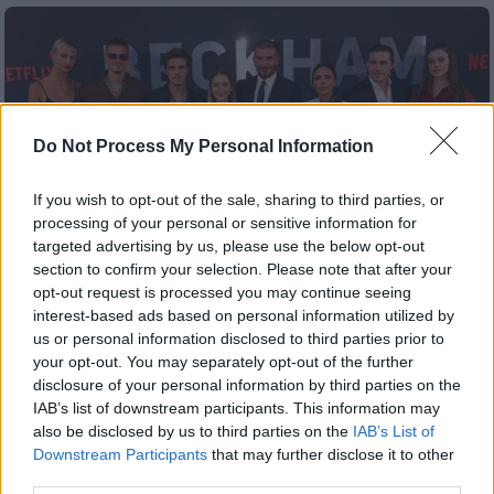
Do Not Process My Personal Information
If you wish to opt-out of the sale, sharing to third parties, or
processing of your personal or sensitive information for
targeted advertising by us, please use the below opt-out
section to confirm your selection. Please note that after your
opt-out request is processed you may continue seeing
interest-based ads based on personal information utilized by
us or personal information disclosed to third parties prior to
Lifestyle
|
21.01.2026 09:58
your opt-out. You may separately opt-out of the further
disclosure of your personal information by third parties on the
Ο Μπρούκλιν Μπέκαμ «άνοιξε πόλεμο»
IAB’s list of downstream participants. This information may
με τους γονείς του κατηγορώντας τους
also be disclosed by us to third parties on the
IAB’s List of
ανοιχτά για υπονόμευση του γάμου του
Downstream Participants
that may further disclose it to other
third parties.
Ο πρωτότοκος γιος της οικογένειας