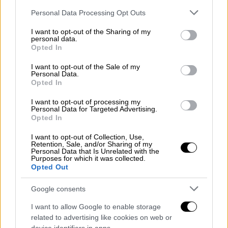
ξέσπασε και έδωσε «στεγνά» τη μητέρα του,
Please note that this website/app uses one or more Google
Personal Data Processing Opt Outs
κατηγορώντας της για απρεπή και άτιμη
services and may gather and store information including but
not limited to your visit or usage behaviour. You may click to
I want to opt-out of the Sharing of my
συμπεριφορά απέναντι στη σύζυγό του πριν
personal data.
grant or deny consent to Google and its third-party tags to
και μετά τον γάμο τους
Opted In
use your data for below specified purposes in below Google
consent section.
I want to opt-out of the Sale of my
Personal Data.
Opted In
I want to opt-out of processing my
Personal Data for Targeted Advertising.
Opted In
I want to opt-out of Collection, Use,
Retention, Sale, and/or Sharing of my
Personal Data that Is Unrelated with the
Purposes for which it was collected.
Opted Out
Google consents
I want to allow Google to enable storage
related to advertising like cookies on web or