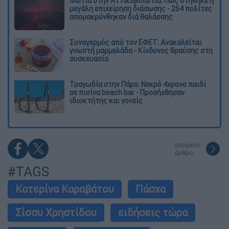
Φωτιά στην Αττικοβοιωτία: Πώς στήθηκε η
μεγάλη επιχείρηση διάσωσης - 254 πολίτες
απομακρύνθηκαν διά θαλάσσης
Συναγερμός από τον ΕΦΕΤ: Ανακαλείται
γνωστή μαρμελάδα - Κίνδυνος θραύσης στη
συσκευασία
Τραγωδία στην Πάρο: Νεκρό 4χρονο παιδί
σε πισίνα beach bar - Προσήχθησαν
ιδιοκτήτης και γονείς
επόμενο
άρθρο
#TAGS
Κατερίνα Καραβάτου
Πάσχα
Σίσσυ Χρηστίδου
ειδήσεις τώρα