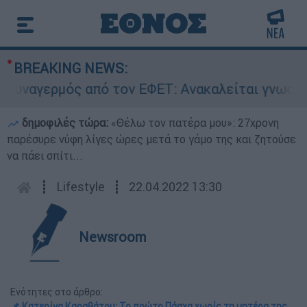
BREAKING NEWS:
ρμός από τον ΕΦΕΤ: Ανακαλείται γνωστή μαρμελ
δημοφιλές τώρα:
«Θέλω τον πατέρα μου»: 27χρονη
παρέσυρε νύφη λίγες ώρες μετά το γάμο της και ζητούσε
να πάει σπίτι...
┋
Lifestyle
┋
22.04.2022 13:30
Newsroom
Ενότητες στο άρθρο:
📌 Κατερίνα Καραβάτου: Το πρώτο Πάσχα χωρίς τη μητέρα της