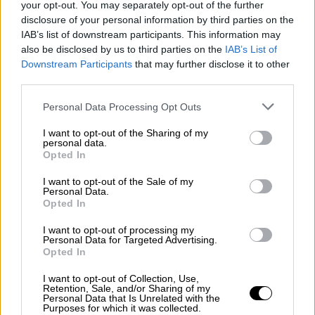
your opt-out. You may separately opt-out of the further
disclosure of your personal information by third parties on the
Κατερίνα Καραβάτου: Το πρώτο
IAB’s list of downstream participants. This information may
Πάσχα χωρίς τη μητέρα της
also be disclosed by us to third parties on the
IAB’s List of
Downstream Participants
that may further disclose it to other
third parties.
Πιστή στα έθιμα και τις παραδόσεις των
ημερών, η
Κατερίνα Καραβάτου
έβαψε τα
Please note that this website/app uses one or more Google
Personal Data Processing Opt Outs
κόκκινα αυγά, έχοντας στο πλευρό της, την
services and may gather and store information including but
not limited to your visit or usage behaviour. You may click to
I want to opt-out of the Sharing of my
κόρη της, Αέλια και τον γιο της, Αρίωνα.
personal data.
grant or deny consent to Google and its third-party tags to
«Αφιερωμένα στη γιαγιά μας που για πρώτη
Opted In
use your data for below specified purposes in below Google
φορά δεν είναι εδώ μαζί μας για να βάψουμε
consent section.
I want to opt-out of the Sale of my
τα αυγά μας, σύμφωνα με τις συμβουλές της.
Personal Data.
Opted In
Όμως ήταν σα να είναι εδώ και αυτό ήταν
κάτι που νιώσαμε όλοι μας, μικροί και
I want to opt-out of processing my
Personal Data for Targeted Advertising.
μεγάλοι! Η Αέλια και ο Αρίωνας ήταν οι πιο
Opted In
σπουδαίοι βοηθοί. Απλώς υπέροχοι! Καλή
I want to opt-out of Collection, Use,
Ανάσταση σ όλους! Εύχομαι όπως την
Retention, Sale, and/or Sharing of my
Personal Data that Is Unrelated with the
ονειρεύεστε!» έγραψε συγκινημένη η
Purposes for which it was collected.