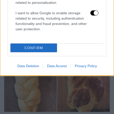
related to personalization.
τους διαδικτυακούς της φίλους με τις
συνταγές της. Αυτή τη φορά, η
I want to allow Google to enable storage
τραγουδίστρια έφτιαξε το… «απόλυτο
related to security, including authentication
functionality and fraud prevention, and other
τσουρέκι», το οποίο κάθε χρόνο γίνεται
user protection.
ανάρπαστο.
CONFIRM
Data Deletion
Data Access
Privacy Policy