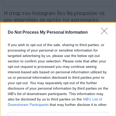
Η σταρ του Instagram δεν θα μπορούσε να
μην απαντήσει σε αυτές τις κατηγορίες,
λέγοντας μεταξύ άλλων: «Ελάτε παιδιά…
Do Not Process My Personal Information
Σοβαρά! Αυτό είναι τόσο ανόητο!
Ισχυρίζεστε ότι έκανα photoshop για να
If you wish to opt-out of the sale, sharing to third parties, or
εξαφανίσω τον αφαλό μου;».
processing of your personal or sensitive information for
targeted advertising by us, please use the below opt-out
Σε επόμενο στόρι στο Instagram, εξήγησε
section to confirm your selection. Please note that after your
ότι ο αφαλός της ήταν καλυμμένος από τα
opt-out request is processed you may continue seeing
ρούχα της. Συγκεκριμένα συμβούλευσε
interest-based ads based on personal information utilized by
όσους έχουν «ανασφάλειες με τον αφαλό
us or personal information disclosed to third parties prior to
your opt-out. You may separately opt-out of the further
τους» να μπουν στην ιστοσελίδα της
disclosure of your personal information by third parties on the
εταιρείας της και να τον καλύψουν «με ένα
IAB’s list of downstream participants. This information may
υπέροχο ψηλόμεσο εσώρουχο, όπως έκανα
also be disclosed by us to third parties on the
IAB’s List of
εγώ. Παρακαλώ!».
Downstream Participants
that may further disclose it to other
third parties.