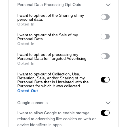
Please note that this website/app uses one or more Google
Personal Data Processing Opt Outs
services and may gather and store information including but
not limited to your visit or usage behaviour. You may click to
I want to opt-out of the Sharing of my
personal data.
grant or deny consent to Google and its third-party tags to
Opted In
use your data for below specified purposes in below Google
consent section.
I want to opt-out of the Sale of my
Personal Data.
Opted In
I want to opt-out of processing my
Personal Data for Targeted Advertising.
Opted In
I want to opt-out of Collection, Use,
Retention, Sale, and/or Sharing of my
Personal Data that Is Unrelated with the
Purposes for which it was collected.
Opted Out
Google consents
I want to allow Google to enable storage
related to advertising like cookies on web or
device identifiers in apps.