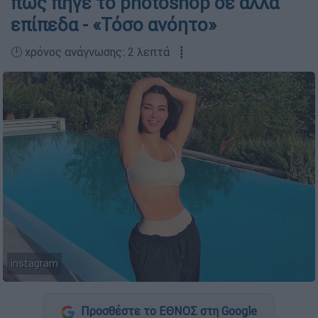
πως πήγε το photoshop σε άλλα
επίπεδα - «Τόσο ανόητο»
🕛 χρόνος ανάγνωσης: 2 λεπτά ┋
instagram
Προσθέστε το ΕΘΝΟΣ στη Google