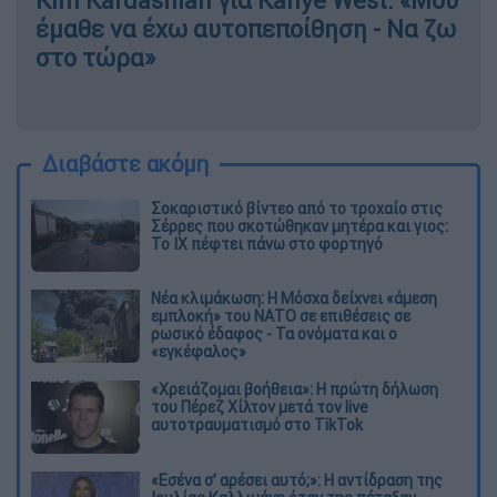
Kim Kardashian για Kanye West: «Μου
έμαθε να έχω αυτοπεποίθηση - Να ζω
στο τώρα»
Διαβάστε ακόμη
Σοκαριστικό βίντεο από το τροχαίο στις
Σέρρες που σκοτώθηκαν μητέρα και γιος:
Το ΙΧ πέφτει πάνω στο φορτηγό
Νέα κλιμάκωση: Η Μόσχα δείχνει «άμεση
εμπλοκή» του ΝΑΤΟ σε επιθέσεις σε
ρωσικό έδαφος - Τα ονόματα και ο
«εγκέφαλος»
«Χρειάζομαι βοήθεια»: Η πρώτη δήλωση
του Πέρεζ Χίλτον μετά τον live
αυτοτραυματισμό στο TikTok
«Εσένα σ’ αρέσει αυτό;»: Η αντίδραση της