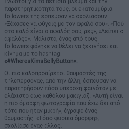
Γνωστοί για το αετίσιο βλέμμα και την
παρατηρητικότητά τους, οι εκατομμύρια
followers της έσπευσαν να σχολιάσουν:
«Ξέχασες να φύγεις με τον αφαλό σου», «Πού
στο καλό είναι ο αφαλός σου, ρε;;», «Λείπει ο
αφαλός;;». Μάλιστα, ένας από τους
followers φάνηκε να θέλει να ξεκινήσει και
κίνημα με το hashtag
«#WheresKimsBellyButton».
Οι πιο καλοπροαίρετοι θαυμαστές της
τηλεπερσόνας, από την άλλη, έσπευσαν να
παρατηρήσουν πόσο υπέροχη φαινόταν με
ελάχιστο έως καθόλου μακιγιάζ. «Αυτή είναι
η πιο όμορφη φωτογραφία που έχω δει από
τότε που ήταν μικρή», έγραψε ένας
θαυμαστής. «Τόσο φυσικά όμορφη»,
σχολίασε ένας άλλος.