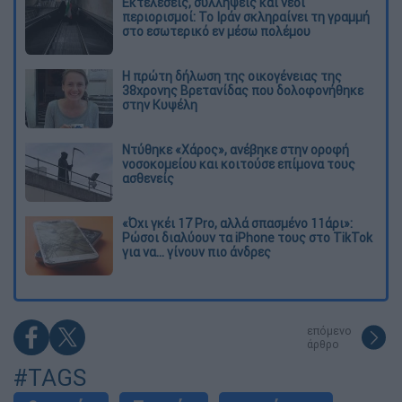
Εκτελέσεις, συλλήψεις και νέοι
περιορισμοί: Το Ιράν σκληραίνει τη γραμμή
στο εσωτερικό εν μέσω πολέμου
Η πρώτη δήλωση της οικογένειας της
38χρονης Βρετανίδας που δολοφονήθηκε
στην Κυψέλη
Ντύθηκε «Χάρος», ανέβηκε στην οροφή
νοσοκομείου και κοιτούσε επίμονα τους
ασθενείς
«Όχι γκέι 17 Pro, αλλά σπασμένο 11άρι»:
Ρώσοι διαλύουν τα iPhone τους στο TikTok
για να... γίνουν πιο άνδρες
επόμενο
άρθρο
#TAGS