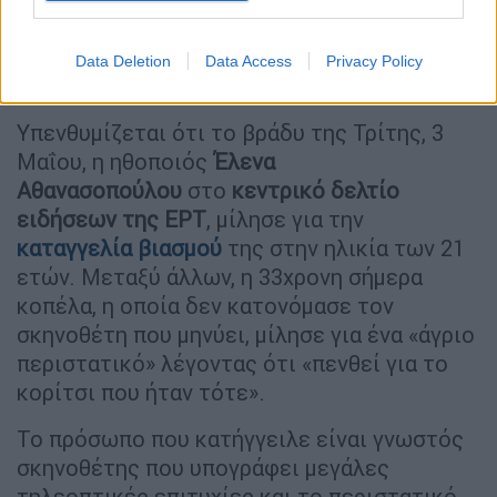
Κώστας Κωστόπουλος Facebook
Data Deletion
Data Access
Privacy Policy
Η καταγγελία της ηθοποιού
Υπενθυμίζεται ότι το βράδυ της Τρίτης, 3
Μαΐου, η ηθοποιός
Έλενα
Αθανασοπούλου
στο
κεντρικό δελτίο
ειδήσεων της ΕΡΤ
, μίλησε για την
καταγγελία βιασμού
της στην ηλικία των 21
ετών. Μεταξύ άλλων, η 33χρονη σήμερα
κοπέλα, η οποία δεν κατονόμασε τον
σκηνοθέτη που μηνύει, μίλησε για ένα «άγριο
περιστατικό» λέγοντας ότι «πενθεί για το
κορίτσι που ήταν τότε».
Το πρόσωπο που κατήγγειλε είναι γνωστός
σκηνοθέτης που υπογράφει μεγάλες
τηλεοπτικές επιτυχίες και το περιστατικό