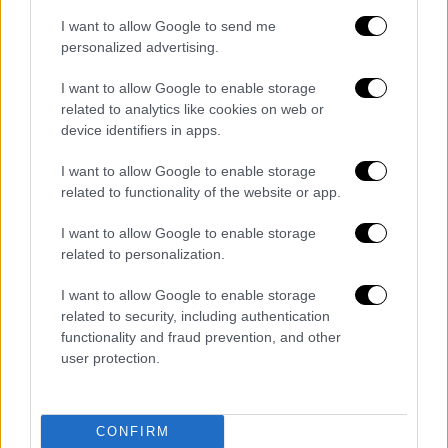
Στο διάστημα που ακολουθεί και μέχρι να
I want to allow Google to send me
αποφανθεί η Δικαιοσύνη νιώθω την
personalized advertising.
υποχρέωση να παραιτηθώ από τη σειρά την
οποία σκηνοθετώ. Δεν θέλω με κανένα
I want to allow Google to enable storage
τρόπο αυτή η προσωπική μου περιπέτεια να
related to analytics like cookies on web or
device identifiers in apps.
φέρει σε δύσκολη θέση τους συνεργάτες
μου, την παραγωγή και το κανάλι».
I want to allow Google to enable storage
related to functionality of the website or app.
I want to allow Google to enable storage
related to personalization.
I want to allow Google to enable storage
related to security, including authentication
functionality and fraud prevention, and other
user protection.
CONFIRM