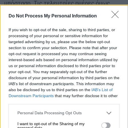
υπόσταση. Τις τελευταίες ημέρες όμως,
δημοσιεύματα και τηλεοπτικά ρεπορτάζ
Do Not Process My Personal Information
αναφέρουν ότι η γυναίκα αυτή έχει
προχωρήσει σε
υποβολή
μήνυσης
για έναν
If you wish to opt-out of the sale, sharing to third parties, or
βιασμό προ δωδεκαετίας από "γνωστό
processing of your personal or sensitive information for
σκηνοθέτη", χωρίς και πάλι να
targeted advertising by us, please use the below opt-out
κατονομάζομαι.
section to confirm your selection. Please note that after your
opt-out request is processed you may continue seeing
Λόγοι ευθύτητας και αξιοπρέπειας μού
interest-based ads based on personal information utilized by
us or personal information disclosed to third parties prior to
επιβάλλουν να τοποθετηθώ δημόσια: Η
your opt-out. You may separately opt-out of the further
"καταγγελία" αυτή, αν και εφόσον όντως
disclosure of your personal information by third parties on the
αφορά εμένα, είναι απολύτως ψευδής και
IAB’s list of downstream participants. This information may
αποτελεί μία χυδαία απόπειρα
also be disclosed by us to third parties on the
IAB’s List of
συκοφάντησής μου. Οι αρχές και το ήθος μου
Downstream Participants
that may further disclose it to other
third parties.
είναι γνωστές σε όλους όσους
συνεργάσθηκα όλες αυτές τις δεκαετίες.
Please note that this website/app uses one or more Google
Personal Data Processing Opt Outs
services and may gather and store information including but
Βέβαια, για την υπεράσπιση του ονόματος
not limited to your visit or usage behaviour. You may click to
I want to opt-out of the Sharing of my
και της προσωπικότητάς μου δεν αρκούν
personal data.