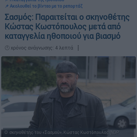
📌 Ακολουθεί το βίντεο με το ρεπορτάζ
Σασμός: Παραιτείται ο σκηνοθέτης
Κώστας Κωστόπουλος μετά από
καταγγελία ηθοποιού για βιασμό
🕛 χρόνος ανάγνωσης: 4 λεπτά ┋
Ο σκηνοθέτης του «Σασμού», Κώστας Κωστόπουλος (NDP