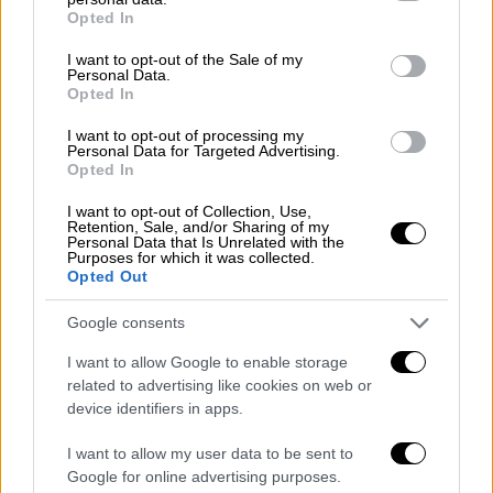
grant or deny consent to Google and its third-party tags to
Opted In
μόνο οι μαρτυρίες των φίλων. Δεν πρόκειται
use your data for below specified purposes in below Google
να αφήσω την συκοφαντία να σέρνεται και να
consent section.
I want to opt-out of the Sale of my
Personal Data.
διαβρώνει την επαγγελματική και
Opted In
προσωπική μου ζωή. Δεν έχω μάθει άλλωστε
να ζω ανάμεσα σε σκιές και φαντάσματα.
I want to opt-out of processing my
Personal Data for Targeted Advertising.
Είμαι υποχρεωμένος να ζητήσω την
Opted In
προστασία της Δικαιοσύνης, στην οποία
I want to opt-out of Collection, Use,
άμεσα προσφεύγω. Δεν σκοπεύω προφανώς
Retention, Sale, and/or Sharing of my
Personal Data that Is Unrelated with the
να αντιπαρατεθώ δημόσια με την εν λόγω
Purposes for which it was collected.
γυναίκα ούτε να απαντήσω στα ψεύδη της ή
Opted Out
να συνδιαλλαγώ μαζί της. Οι λειτουργοί της
Google consents
Δικαιοσύνης, στην οποία έχω απόλυτη
εμπιστοσύνη, είναι αυτοί στους οποίους
I want to allow Google to enable storage
related to advertising like cookies on web or
καταφεύγω, όπως θα έκανε κάθε πολίτης
device identifiers in apps.
που θα ήθελε να προστατεύσει το όνομά
του.
I want to allow my user data to be sent to
Google for online advertising purposes.