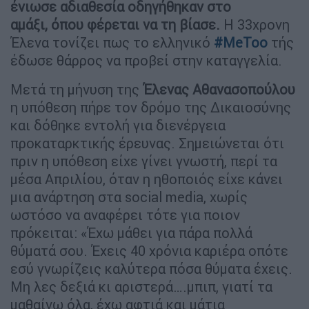
ένιωσε αδιαθεσία οδηγήθηκαν στο
αμάξι, όπου φέρεται να τη βίασε.
Η 33χρονη
Έλενα τονίζει πως το ελληνικό
#MeToo
τής
έδωσε θάρρος να προβεί στην καταγγελία.
Μετά τη μήνυση της
Έλενας Αθανασοπούλου
η υπόθεση πήρε τον δρόμο της Δικαιοσύνης
και δόθηκε εντολή για διενέργεια
προκαταρκτικής έρευνας. Σημειώνεται ότι
πριν η υπόθεση είχε γίνει γνωστή, περί τα
μέσα Απριλίου, όταν η ηθοποιός είχε κάνει
μια ανάρτηση στα social media, χωρίς
ωστόσο να αναφέρει τότε για ποιον
πρόκειται: «Έχω μάθει για πάρα πολλά
θύματά σου. Έχεις 40 χρόνια καριέρα οπότε
εσύ γνωρίζεις καλύτερα πόσα θύματα έχεις.
Μη λες δεξιά κι αριστερά….μπιπ, γιατί τα
μαθαίνω όλα, έχω αφτιά και μάτια