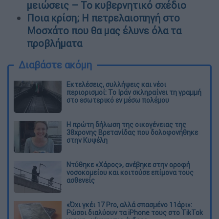
μειώσεις – Το κυβερνητικό σχέδιο
Ποια κρίση; Η πετρελαιοπηγή στο
Μοσχάτο που θα μας έλυνε όλα τα
προβλήματα
Διαβάστε ακόμη
Εκτελέσεις, συλλήψεις και νέοι
περιορισμοί: Το Ιράν σκληραίνει τη γραμμή
στο εσωτερικό εν μέσω πολέμου
Η πρώτη δήλωση της οικογένειας της
38χρονης Βρετανίδας που δολοφονήθηκε
στην Κυψέλη
Ντύθηκε «Χάρος», ανέβηκε στην οροφή
νοσοκομείου και κοιτούσε επίμονα τους
ασθενείς
«Όχι γκέι 17 Pro, αλλά σπασμένο 11άρι»:
Ρώσοι διαλύουν τα iPhone τους στο TikTok