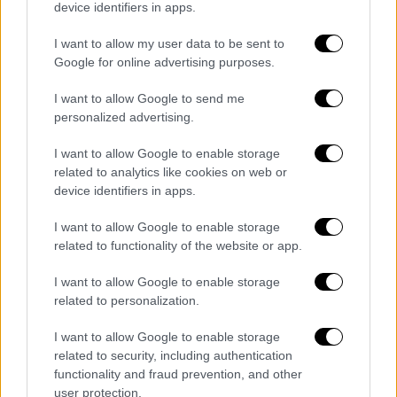
device identifiers in apps.
Στην ερώτηση αν προσέχει πλέον
I want to allow my user data to be sent to
Google for online advertising purposes.
περισσότερο τους ανθρώπους που έχει
δίπλα του, ο τραγουδιστής απάντησε:
I want to allow Google to send me
«Νομίζω πως όχι. Θέλω να ζω τη ζωή μου
personalized advertising.
χωρίς καχυποψία. Να μην υποπτεύομαι ότι ο
I want to allow Google to enable storage
καθένας μπορεί να μου κάνει κακό. Δεν θέλω
related to analytics like cookies on web or
να φοβάμαι να δώσω την αγάπη μου σε όλους
device identifiers in apps.
τους φίλους μου.
Μέσα μου ήξερα πάντα ότι
το καλό θα έρθει
. Αλλιώς μπορεί να είχε
I want to allow Google to enable storage
related to functionality of the website or app.
αποφασίσει ο Θεός
ότι έπρεπε να τιμωρηθώ
για κάτι άλλο. Σίγουρα όμως όσο πιο κοντινό
I want to allow Google to enable storage
πρόσωπο σε βλάπτει τόσο πιο πολύ σε
related to personalization.
πονάει».
I want to allow Google to enable storage
related to security, including authentication
functionality and fraud prevention, and other
user protection.