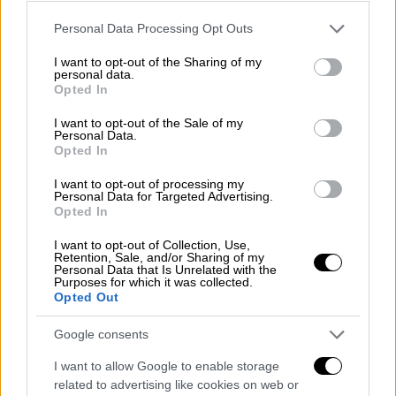
μπορούσα να ανταπεξέλθω σε μια
Please note that this website/app uses one or more Google
Personal Data Processing Opt Outs
υποχρέωση, θα ήμουν κοντά σε αυτόν τον
services and may gather and store information including but
άνθρωπο ώστε
να παλεύω κάθε μέρα να
not limited to your visit or usage behaviour. You may click to
I want to opt-out of the Sharing of my
personal data.
ξεπληρώσω
. Οι κακόβουλοι πάντα θα
grant or deny consent to Google and its third-party tags to
Opted In
use your data for below specified purposes in below Google
υπάρχουν και παντού. Να τους έχει καλά ο
consent section.
I want to opt-out of the Sale of my
Θεός και να τους φωτίζει να βρούνε τον
Personal Data.
σωστό δρόμο. Μετά θα δούνε πόσο
Opted In
ευτυχισμένοι θα είναι και αυτοί!».
I want to opt-out of processing my
Personal Data for Targeted Advertising.
Opted In
I want to opt-out of Collection, Use,
Retention, Sale, and/or Sharing of my
Personal Data that Is Unrelated with the
Purposes for which it was collected.
Opted Out
Google consents
I want to allow Google to enable storage
related to advertising like cookies on web or