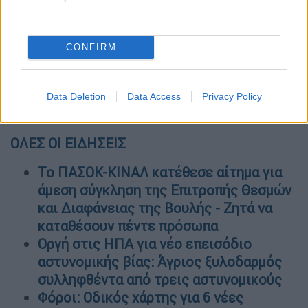
CONFIRM
Data Deletion
Data Access
Privacy Policy
ΟΛΕΣ ΟΙ ΕΙΔΗΣΕΙΣ
Το ΠΑΣΟΚ-ΚΙΝΑΛ κατέθεσε αίτημα για
άμεση σύγκληση της Επιτροπής Θεσμών
και Διαφάνειας της Βουλής - Ζητά να
καταθέσουν πέντε πρόσωπα
Οργή στις ΗΠΑ για νέο επεισόδιο
αστυνομικής βίας: Άγριος ξυλοδαρμός
συλληφθέντα από τρεις αστυνομικούς
Φόροι: Οδικός χάρτης για 6 νέες