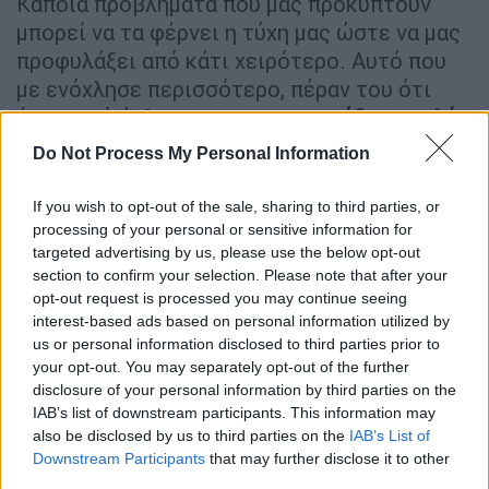
Κάποια προβλήματα που μας προκύπτουν
μπορεί να τα φέρνει η τύχη μας ώστε να μας
προφυλάξει από κάτι χειρότερο. Αυτό που
με ενόχλησε περισσότερο, πέραν του ότι
έγινε από άνθρωπο που
ευεργετήθηκε πολύ
από εμένα καθώς ανήκε στο στενό φιλικό
Do Not Process My Personal Information
μου περιβάλλον, είναι πως δεν γνώριζα ότι ο
προφορικός λόγος ενός ανθρώπου
χωρίς
If you wish to opt-out of the sale, sharing to third parties, or
καμία τεκμηρίωση
μπορεί να ληφθεί υπόψιν
processing of your personal or sensitive information for
targeted advertising by us, please use the below opt-out
έναντι πολλών αποδεικτικών στοιχείων, σε
section to confirm your selection. Please note that after your
τέτοιο βαθμό ώστε να περιπλανηθεί η
opt-out request is processed you may continue seeing
Δικαιοσύνη.
interest-based ads based on personal information utilized by
us or personal information disclosed to third parties prior to
Ευτυχώς, αποκαταστάθηκε η αλήθεια και
your opt-out. You may separately opt-out of the further
δικαιώθηκα σε αστικό και ποινικό επίπεδο.
disclosure of your personal information by third parties on the
IAB’s list of downstream participants. This information may
Θέλω να τονίσω πως δεν υπάρχει περίπτωση
also be disclosed by us to third parties on the
IAB’s List of
ποτέ να μείνει κάποιος απλήρωτος από
Downstream Participants
that may further disclose it to other
εμένα. Και αν πάθαινα κάτι ακόμη και δεν
third parties.