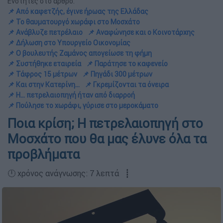
Ενότητες στο άρθρο:
📌 Από καφετζής, έγινε ήρωας της Ελλάδας
📌 Το θαυματουργό χωράφι στο Μοσχάτο
📌 Ανάβλυζε πετρέλαιο
📌 Αναφώνησε και ο Κοινοτάρχης
📌 Δήλωση στο Υπουργείο Οικονομίας
📌 Ο βουλευτής Ζαμάνος απογείωσε τη φήμη
📌 Συστήθηκε εταιρεία
📌 Παράτησε το καφενείο
📌 Τάφρος 15 μέτρων
📌 Πηγάδι 300 μέτρων
📌 Και στην Κατερίνη...
📌 Γκρεμίζονται τα όνειρα
📌 Η... πετρελαιοπηγή ήταν από διαρροή
📌 Πούλησε το χωράφι, γύρισε στο μεροκάματο
Ποια κρίση; Η πετρελαιοπηγή στο
Μοσχάτο που θα μας έλυνε όλα τα
προβλήματα
🕛 χρόνος ανάγνωσης: 7 λεπτά ┋