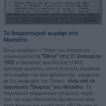
Eφημερίδα Εθνος 21 Ιανουαρίου 1933 - Πετρελαιοπηγή
Μοσχάτο
Το θαυματουργό χωράφι στο
Μοσχάτο
Όπως αναφέρει ο Τύπος της εποχής και
συγκεκριμένα
το "Έθνος" στις 21 Ιανουαρίου
1933
, ο Ζεμπέλης προ διετίας (1931)
ξεκίνησε εργασίες για τη διάνοιξη πηγαδιού
στο χωράφι του που βρίσκονταν - σύμφωνα
με τις αναφορές του Τύπου -
πίσω από το
παγοποιείο "Όλυμπος" στο Μοσχάτο
. Το
παγοποιείο σύμφωνα με ιστορικές πηγές
από τον Δήμο Μοσχάτου βρίσκονταν πλάι
στον Κηφισό και κοντά στην οδό Πειραιώς.