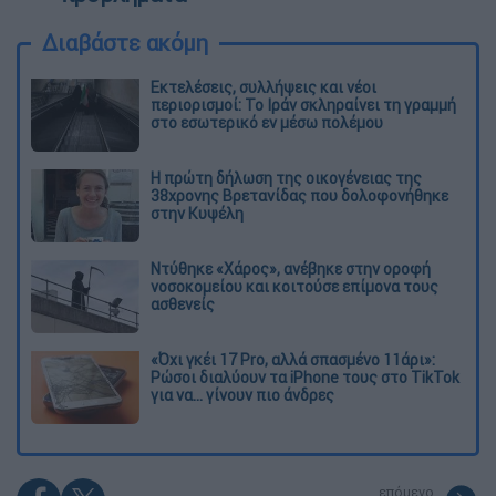
Διαβάστε ακόμη
Εκτελέσεις, συλλήψεις και νέοι
περιορισμοί: Το Ιράν σκληραίνει τη γραμμή
στο εσωτερικό εν μέσω πολέμου
Η πρώτη δήλωση της οικογένειας της
38χρονης Βρετανίδας που δολοφονήθηκε
στην Κυψέλη
Ντύθηκε «Χάρος», ανέβηκε στην οροφή
νοσοκομείου και κοιτούσε επίμονα τους
ασθενείς
«Όχι γκέι 17 Pro, αλλά σπασμένο 11άρι»:
Ρώσοι διαλύουν τα iPhone τους στο TikTok
για να... γίνουν πιο άνδρες
επόμενο