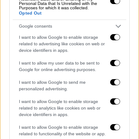
ασχοληθεί με το θέμα με το αζημίωτο
Personal Data that Is Unrelated with the
Purposes for which it was collected.
φυσικά.
Opted Out
Ήταν ο άνθρωπος που με τις... αναλύσεις
Google consents
του
εκτόξευσε την φήμη του πηγαδιού του
I want to allow Google to enable storage
Ζεμπέλη
και όλοι ή σχεδόν όλοι μιλούσαν για
related to advertising like cookies on web or
θαυματουργή ανακάλυψη πετρελαιοπηγής
. Ο
device identifiers in apps.
Ζαμάνος πήρε προσωπικά την υπόθεση. Ήταν
γνωστές άλλωστε οι επενδύσεις που έκανε
I want to allow my user data to be sent to
Google for online advertising purposes.
σε μεγάλες εκτάσεις στην Αττική γη.
Μάλιστα είχε αγοράσει τεράστιες εκτάσεις
I want to allow Google to send me
στη σημερινή Γλυφάδα.
personalized advertising.
I want to allow Google to enable storage
related to analytics like cookies on web or
device identifiers in apps.
I want to allow Google to enable storage
related to functionality of the website or app.