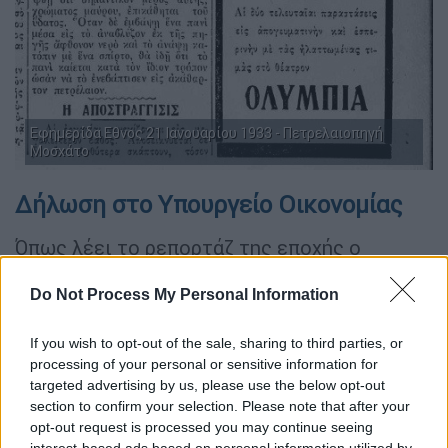
Eφημερίδα Εθνος 21 Ιανουαρίου 1933 - Πετρελαιοπηγή
Μοσχάτο
Δήλωση στο Υπουργείο Οικονομίας
Όπως λέει το ρεπορτάζ της εποχής ο
Ζεμπέλης χάρηκε που δεν επρόκειτο για
Do Not Process My Personal Information
φάρσα αλλά για πραγματικότητα και
αποκάλυψε στον Κοινοτάρχη πως και πριν
If you wish to opt-out of the sale, sharing to third parties, or
έναν χρόνο είχε πάει στο Υπουργείο
processing of your personal or sensitive information for
Οικονομίας και είχε δηλώσει το συμβάν,
targeted advertising by us, please use the below opt-out
όμως, οι υπάλληλοι του Υπουργείου τον
section to confirm your selection. Please note that after your
αποθάρρυναν λέγοντας του πως "θα έσπασε
opt-out request is processed you may continue seeing
interest-based ads based on personal information utilized by