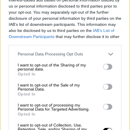
κάποια κρυφή αποθήκη πετρελαίου που
us or personal information disclosed to third parties prior to
υπήρχαν στην περιοχή κατά την περίοδο του
your opt-out. You may separately opt-out of the further
Α παγκοσμίου πολέμου και τροφοδοτούσαν
disclosure of your personal information by third parties on the
τα πολεμικά πλοία".
IAB’s list of downstream participants. This information may
also be disclosed by us to third parties on the
IAB’s List of
Downstream Participants
that may further disclose it to other
third parties.
Please note that this website/app uses one or more Google
Personal Data Processing Opt Outs
services and may gather and store information including but
not limited to your visit or usage behaviour. You may click to
I want to opt-out of the Sharing of my
personal data.
grant or deny consent to Google and its third-party tags to
Πετρελαιοπηγή Μοσχάτο
Opted In
use your data for below specified purposes in below Google
consent section.
I want to opt-out of the Sale of my
Ο βουλευτής Ζαμάνος απογείωσε τη
Personal Data.
Opted In
φήμη
I want to opt-out of processing my
Το θέμα όμως έφτασε και στη Βουλή και ο
Personal Data for Targeted Advertising.
Opted In
βουλευτής Αττικοβοιωτίας Δημήτρης
Ζαμάνος που ήταν και χημικός αποφάσισε να
I want to opt-out of Collection, Use,
Retention, Sale, and/or Sharing of my