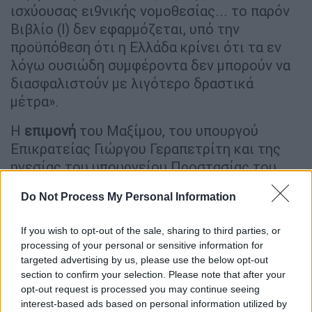
ισχύουσας ει9νικής νομοθεσίας... το παρόν
Βιβλίο (Ι) δεν εφαρμόζεται, υπό την
προϋπόθεση ότι η Ελλάδα κρίνει ότι τα εν
λόγω ουσιώδη συμφέροντα δεν μπορούν να
διασφαλιστούν με λιγότερο δραστικά
μέτρα».
Η
επιμονή
του Μαξίμου, του υπουργού
Επικρατείας Γιώργου Γεραπετρίτη και της
ηγεσίας του υπουργείου Προστασίας του
Πολίτη να μην αποκαλύπτουν τι αφορούν
Do Not Process My Personal Information
αυτές οι συμβάσεις είναι ξεκάθαρο ότι
εγείρει ερωτήματα, ειδικά υπό τις παρούσες
If you wish to opt-out of the sale, sharing to third parties, or
εξελίξεις.
processing of your personal or sensitive information for
targeted advertising by us, please use the below opt-out
Δεν έχει ξεκαθαριστεί το
περιεχόμενό
τους,
section to confirm your selection. Please note that after your
υπό ποιο νομοθετικό πλαίσιο
opt-out request is processed you may continue seeing
χαρακτηρίσθηκαν απόρρητες και δεν είναι
interest-based ads based on personal information utilized by