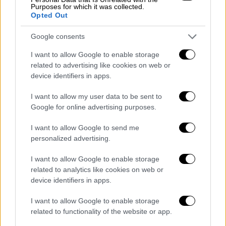
Purposes for which it was collected.
Ερωτήματα
προκύπτουν και από την πορεία
Opted Out
της Krikel, που συστάθηκε το 2017 και
Google consents
έκτοτε εξασφαλίζει απόρρητες συμβάσεις
από το Δημόσιο με διαδικασίες καθολικής
I want to allow Google to enable storage
related to advertising like cookies on web or
αδιαφάνειας. Ενδεικτική είναι η περίπτωση
device identifiers in apps.
της σύμβασης που έχει συνομολογήσει για
το σύστημα TETRA και η οποία σχετίζεται με
I want to allow my user data to be sent to
μια
σκανδαλώδη δωρεά που έλαβε χώρα το
Google for online advertising purposes.
2014
. Σε αυτή πρωταγωνιστικό ρόλο έχει
I want to allow Google to send me
διαδραματίσει εταιρία ίδιων συμφερόντων
personalized advertising.
με την Krikel.
I want to allow Google to enable storage
Αντιθέτως, τα
σύννεφα
πάνω από την Krikel
related to analytics like cookies on web or
έχουν αυξηθεί, καθώς τo
Inside Story
προ
device identifiers in apps.
εβδομάδων απεκάλυψε
συναλλαγές
της
I want to allow Google to enable storage
Krikel με τον Φέλιξ Μπίτζιο, τον πρώην
related to functionality of the website or app.
εκπρόσωπο της εταιρείας Intellexa στην