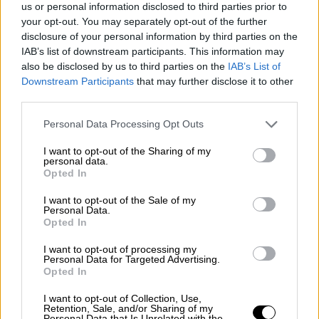
us or personal information disclosed to third parties prior to
γνωστό το εάν υπήρξε απευθείας ανάθεση
your opt-out. You may separately opt-out of the further
στην KRIKELΜΟΝΟΠΡΟΣΩΠΗ ΙΚΕ ή όχι.
disclosure of your personal information by third parties on the
IAB’s list of downstream participants. This information may
Το μόνο που είναι για τις συμβάσεις αυτές
also be disclosed by us to third parties on the
IAB’s List of
προέρχεται από δηλώσεις που έχει κάνει ο
Downstream Participants
that may further disclose it to other
ίδιος ο ιδιοκτήτης της Krikel στην
third parties.
εφημερίδα το
Βήμα στις 7 Αυγούστου
, όπου
Please note that this website/app uses one or more Google
Personal Data Processing Opt Outs
δήλωσε: «Εγώ ασχολούμαι με έξι συμβάσεις
services and may gather and store information including but
με την ΕΛ.ΑΣ. για ψηφιακά συστήματα και
not limited to your visit or usage behaviour. You may click to
I want to opt-out of the Sharing of my
personal data.
grant or deny consent to Google and its third-party tags to
ένα σύστημα για αναδρομολόγηση
Opted In
use your data for below specified purposes in below Google
δεδομένων από συσκευές κινητών
consent section.
I want to opt-out of the Sale of my
τηλεφώνων που πωλείται μόνο στο
Personal Data.
Opted In
εξωτερικό με νόμιμο τρόπο».
I want to opt-out of processing my
Τόσο η αναφορά σε «ψηφιακά συστήματα»,
Personal Data for Targeted Advertising.
Opted In
όσο και στην αναδρομολόγηση δεδομένων
από συσκευές κινητών τηλεφώνων, δεν
I want to opt-out of Collection, Use,
Retention, Sale, and/or Sharing of my
διαφωτίζει και σίγουρα δεν καθησυχάζει.
Personal Data that Is Unrelated with the