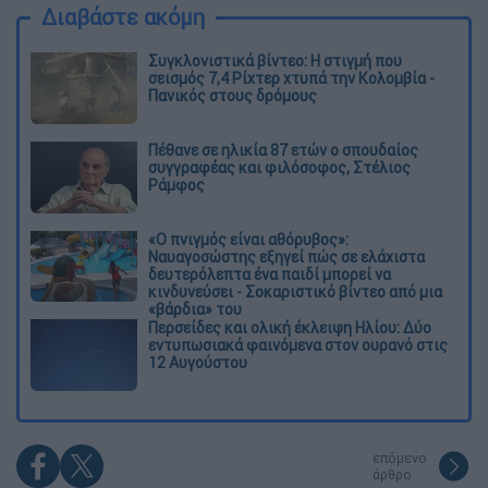
Διαβάστε ακόμη
Συγκλονιστικά βίντεο: Η στιγμή που
σεισμός 7,4 Ρίχτερ χτυπά την Κολομβία -
Πανικός στους δρόμους
Πέθανε σε ηλικία 87 ετών ο σπουδαίος
συγγραφέας και φιλόσοφος, Στέλιος
Ράμφος
«Ο πνιγμός είναι αθόρυβος»:
Ναυαγοσώστης εξηγεί πώς σε ελάχιστα
δευτερόλεπτα ένα παιδί μπορεί να
κινδυνεύσει - Σοκαριστικό βίντεο από μια
«βάρδια» του
Περσείδες και ολική έκλειψη Ηλίου: Δύο
εντυπωσιακά φαινόμενα στον ουρανό στις
12 Αυγούστου
επόμενο
άρθρο