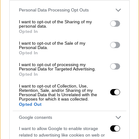
μήνες φυλάκιση με τριετή αναστολή,
καθώς
Please note that this website/app uses one or more Google
δεν κατέβαλε στην παρουσιάστρια το
Personal Data Processing Opt Outs
services and may gather and store information including but
χρηματικό ποσό που για την διατροφή των
not limited to your visit or usage behaviour. You may click to
I want to opt-out of the Sharing of my
personal data.
παιδιών τους.
grant or deny consent to Google and its third-party tags to
Opted In
use your data for below specified purposes in below Google
Όπως αποκάλυψε η εκπομπή Super Κατερίνα
consent section.
I want to opt-out of the Sale of my
ο Θοδωρής Μαραντίνης θα ζητήσει στο
Personal Data.
Opted In
δικαστήριο τη συνεπιμέλεια των παιδιών
του με τη Σίσσυ Χρηστίδου.
Μέχρι στιγμής η
I want to opt-out of processing my
Personal Data for Targeted Advertising.
παρουσιάστρια δεν έχει αντιδράσει στην
Opted In
απόφαση αυτή, καθώς εξακολουθεί να κρατά
I want to opt-out of Collection, Use,
την δικαστική διαμάχη με τον πρώην σύζυγό
Retention, Sale, and/or Sharing of my
Personal Data that Is Unrelated with the
της, μακριά από τα φώτα της δημοσιότητας.
Purposes for which it was collected.
Opted Out
Google consents
I want to allow Google to enable storage
related to advertising like cookies on web or