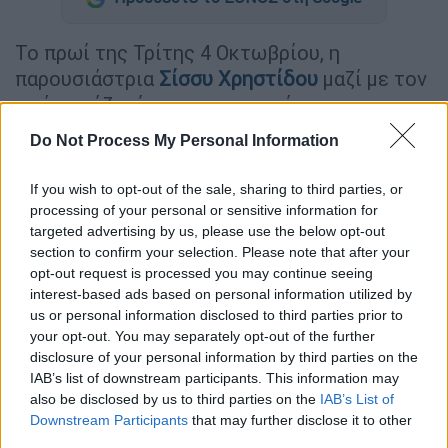
Το πρωί της Τρίτης 4 Οκτωβρίου, η
παρουσιάστρια
Σίσσυ Χρηστίδου
μαζί με τον
πρώην σύζυγό της και γνωστό
τραγουδιστή,
Θοδωρή Μαραντίνη
,
Do Not Process My Personal Information
βρέθηκαν στα
δικαστήρια
και πιο
συγκεκριμένα κτίριο 9 της πρώην Σχολής
If you wish to opt-out of the sale, sharing to third parties, or
Ευελπίδων, καθώς
processing of your personal or sensitive information for
ο frontman των Onirama κατηγορείται
targeted advertising by us, please use the below opt-out
section to confirm your selection. Please note that after your
για παραβίαση της καταβολής
opt-out request is processed you may continue seeing
της
διατροφής
κατά συρροή και κατ'
interest-based ads based on personal information utilized by
εξακολούθηση.
us or personal information disclosed to third parties prior to
your opt-out. You may separately opt-out of the further
Το πρώην ζευγάρι την Τρίτη 5 Οκτωβρίου
disclosure of your personal information by third parties on the
συναντήθηκαν στις δικαστικές αίθουσες για
IAB’s list of downstream participants. This information may
also be disclosed by us to third parties on the
IAB’s List of
το θέμα της διατροφής των παιδιών τους. Ο
Downstream Participants
that may further disclose it to other
Θοδωρής Μαραντίνης
καταδικάστηκε σε 12
third parties.