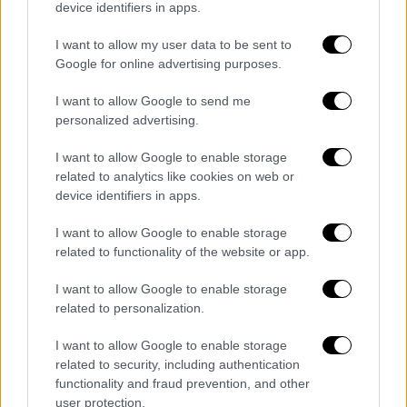
device identifiers in apps.
I want to allow my user data to be sent to
Google for online advertising purposes.
I want to allow Google to send me
personalized advertising.
ΟΛΕΣ ΟΙ ΕΙΔΗΣΕΙΣ
I want to allow Google to enable storage
related to analytics like cookies on web or
Κομισιόν: Μπαίνει προσωρινό πλαφόν
device identifiers in apps.
στο φυσικό αέριο - Τι αποφασίστηκε για
το ρωσικό πετρέλαιο
I want to allow Google to enable storage
Εξοικονόμηση ενέργειας: Δεν εξετάζει η
related to functionality of the website or app.
κυβέρνηση μειωμένο ωράριο στα
I want to allow Google to enable storage
καταστήματα τον χειμώνα
related to personalization.
Γεραπετρίτης στο OPEN: Δεν θα
δώσουμε προεκλογικά τίποτα που θα
I want to allow Google to enable storage
related to security, including authentication
διακινδυνεύσει την δημοσιονομική
functionality and fraud prevention, and other
πορεία της χώρας
user protection.