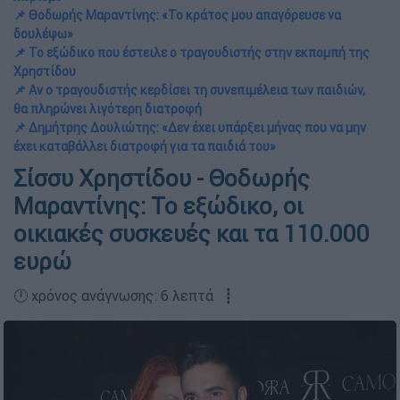
📌 Θοδωρής Μαραντίνης: «Το κράτος μου απαγόρευσε να
δουλέψω»
📌 Το εξώδικο που έστειλε ο τραγουδιστής στην εκπομπή της
Χρηστίδου
📌 Αν ο τραγουδιστής κερδίσει τη συνεπιμέλεια των παιδιών,
θα πληρώνει λιγότερη διατροφή
📌 Δημήτρης Δουλιώτης: «Δεν έχει υπάρξει μήνας που να μην
έχει καταβάλλει διατροφή για τα παιδιά του»
Σίσσυ Χρηστίδου - Θοδωρής
Μαραντίνης: Το εξώδικο, οι
οικιακές συσκευές και τα 110.000
ευρώ
🕛 χρόνος ανάγνωσης: 6 λεπτά ┋