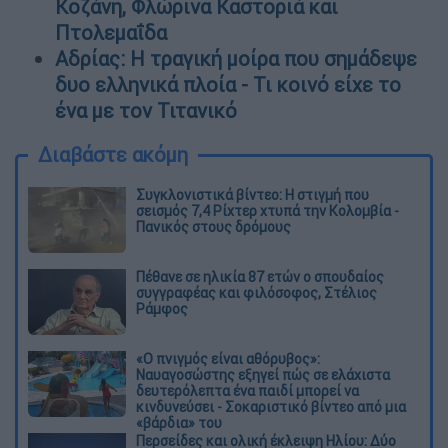
Κοζάνη, Φλώρινα Καστοριά και
Πτολεμαΐδα
Αδρίας: Η τραγική μοίρα που σημάδεψε
δυο ελληνικά πλοία - Τι κοινό είχε το
ένα με τον Τιτανικό
Διαβάστε ακόμη
Συγκλονιστικά βίντεο: Η στιγμή που
σεισμός 7,4 Ρίχτερ χτυπά την Κολομβία -
Πανικός στους δρόμους
Πέθανε σε ηλικία 87 ετών ο σπουδαίος
συγγραφέας και φιλόσοφος, Στέλιος
Ράμφος
«Ο πνιγμός είναι αθόρυβος»:
Ναυαγοσώστης εξηγεί πώς σε ελάχιστα
δευτερόλεπτα ένα παιδί μπορεί να
κινδυνεύσει - Σοκαριστικό βίντεο από μια
«βάρδια» του
Περσείδες και ολική έκλειψη Ηλίου: Δύο