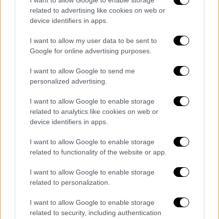
related to advertising like cookies on web or
εφορεία και στο αυτοκίνητο κάποιες
device identifiers in apps.
δόσεις.
Τα πλήρωσε για να μην κλείσει η
επιχείρησή του
. Τίποτα δεν έχει κλείσει από
I want to allow my user data to be sent to
συναυλίες και δουλειές για τώρα, έχει
Google for online advertising purposes.
αγωνία».
I want to allow Google to send me
personalized advertising.
Το εξώδικο που έστειλε ο
τραγουδιστής στην εκπομπή της
I want to allow Google to enable storage
Χρηστίδου
related to analytics like cookies on web or
device identifiers in apps.
Η εκπομπή «Super Κατερίνα» αποκάλυψε
I want to allow Google to enable storage
πως ο τραγουδιστής είχε στείλει
εξώδικο
related to functionality of the website or app.
στo «
Έλα Χαμογέλα
», για το τραγούδι τίτλων
της εκπομπής που είχε γράψει ο ίδιος.
I want to allow Google to enable storage
Ζητούσε ν' αποσυρθεί το εν λόγω μουσικό
related to personalization.
κομμάτι, με τη Σίσσυ Χρηστίδου να κάνει
I want to allow Google to enable storage
πράξη την επιθυμία του πρώην συζύγου της,
related to security, including authentication