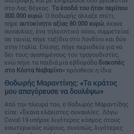
διατροφής και με ενημέρωσε όσο βρισκόταν
στο Λας Βέγκας.
Τα έσοδά του ήταν περίπου
300.000 ευρώ
. Ο Θοδωρής άλλαξε σπίτι,
πήρε
αυτοκίνητο αξίας 80.000 ευρώ
, έκανε
συναυλίες, ένα τηλεοπτικό σόου, συμμετείχε
σε ταινία, πήγε ταξίδια στο Λονδίνο και δύο
στην Ιταλία. Επίσης, πήγε περιοδεία για να
δει τους αγαπημένους του τραγουδιστές,
ενώ πήγε τα παιδιά μια εβδομάδα
διακοπές
στο Κόστα Ναβαρίνο
» πρόσθεσε η ίδια.
Θοδωρής Μαραντίνης: «Το κράτος
μου απαγόρευσε να δουλέψω»
Από την πλευρά του, ο Θοδωρής Μαραντίδης
είπε: «Έκανα ελάχιστες συναυλίες. Λόγω
Covid-19 υπήρχε λιγότερος κόσμος στους
εσωτερικούς χώρους, συνεπώς, λιγότερες