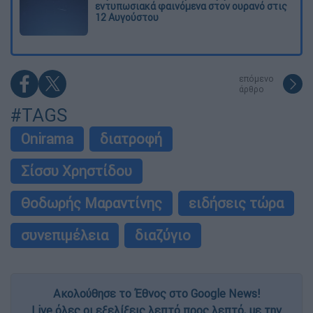
εντυπωσιακά φαινόμενα στον ουρανό στις
12 Αυγούστου
επόμενο
άρθρο
#TAGS
Onirama
διατροφή
Σίσσυ Χρηστίδου
Θοδωρής Μαραντίνης
ειδήσεις τώρα
συνεπιμέλεια
διαζύγιο
Ακολούθησε το Έθνος στο Google News!
Live όλες οι εξελίξεις λεπτό προς λεπτό, με την