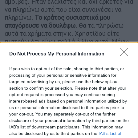
αμοιβές. Ήταν ελάχιστες και όχι αρκετές για
να πληρώνω αυτά που είχα συναινέσει να
πληρώνω.
Το κράτος ουσιαστικά μου
απαγόρευσε να δουλέψω
. Θα τα πληρώσω
αυτά τα χρήματα στην κ. Χρηστίδου είτε
πιστεύω ότι είναι πολλά ή λίγα αυτά. Μένω
στα Βριλήσσια και πληρώνω
ενοίκιο 900
Do Not Process My Personal Information
ευρώ
. Το αυτοκίνητο μου είναι με leasing
μεταχειρισμένο και η δόση που πληρώνω
If you wish to opt-out of the sale, sharing to third parties, or
είναι
400 ευρώ
. Πληρώνω διατροφή στο
processing of your personal or sensitive information for
μέγιστο που μπορώ 2.000 ευρώ και τα
targeted advertising by us, please use the below opt-out
section to confirm your selection. Please note that after your
ταξίδια τα έχω κάνει με τα παιδιά μου».
opt-out request is processed you may continue seeing
interest-based ads based on personal information utilized by
us or personal information disclosed to third parties prior to
your opt-out. You may separately opt-out of the further
disclosure of your personal information by third parties on the
IAB’s list of downstream participants. This information may
also be disclosed by us to third parties on the
IAB’s List of