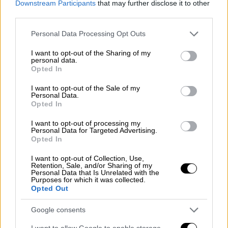
Downstream Participants
that may further disclose it to other
third parties.
Please note that this website/app uses one or more Google
Personal Data Processing Opt Outs
services and may gather and store information including but
not limited to your visit or usage behaviour. You may click to
I want to opt-out of the Sharing of my
personal data.
grant or deny consent to Google and its third-party tags to
Σύμφωνα με όσα αποκάλυψε ο πατέρας του
Opted In
use your data for below specified purposes in below Google
τραγουδιστή μέσα στην αίθουσα του
consent section.
I want to opt-out of the Sale of my
δικαστηρίου, «δεν ξέρω αν είχαν να φάνε στο
Personal Data.
Opted In
σπίτι τους. Εγώ τα έβλεπα με
καινούργια
ρουχαλάκια, ακριβά τάμπλετ, πανάκριβα
I want to opt-out of processing my
Personal Data for Targeted Advertising.
κινητά
. Την περίοδο της πανδημίας είχαν
Opted In
δουλειά παρουσιαστές και δημοσιογράφοι.
I want to opt-out of Collection, Use,
Κορυφώθηκε η δουλειά της Σίσσυς στην
Retention, Sale, and/or Sharing of my
Personal Data that Is Unrelated with the
πανδημία, έχει και δικό της κανάλι. Ό,τι
Purposes for which it was collected.
πιάνει στα χέρια της το πουλάει με λεφτά.
Ο
Opted Out
γιος μου δεν είχε καθόλου χρήματα στην
Google consents
άκρη
. Πληρώθηκαν συνεργάτες του,
χρωστούσε μεροκάματα και δόσεις στην
I want to allow Google to enable storage