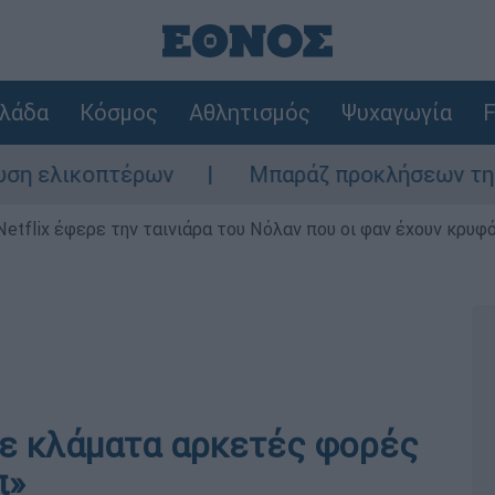
λάδα
Κόσμος
Αθλητισμός
Ψυχαγωγία
F
ικοπτέρων
Μπαράζ προκλήσεων της Άγκυρας
Netflix έφερε την ταινιάρα του Νόλαν που οι φαν έχουν κρυφό
 σε κλάματα αρκετές φορές
π»