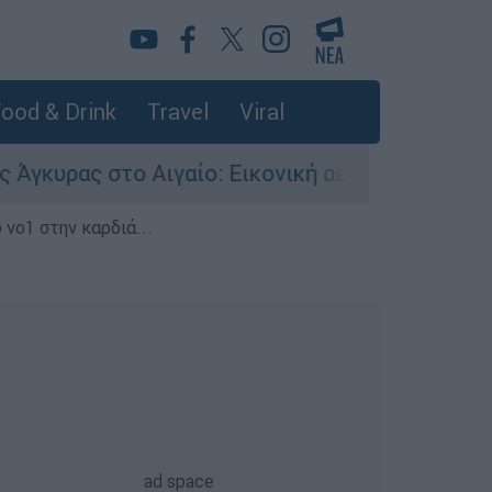
ood & Drink
Travel
Viral
 στο Αιγαίο: Εικονική αερομαχία ανάμεσα σε ε
 νο1 στην καρδιά...