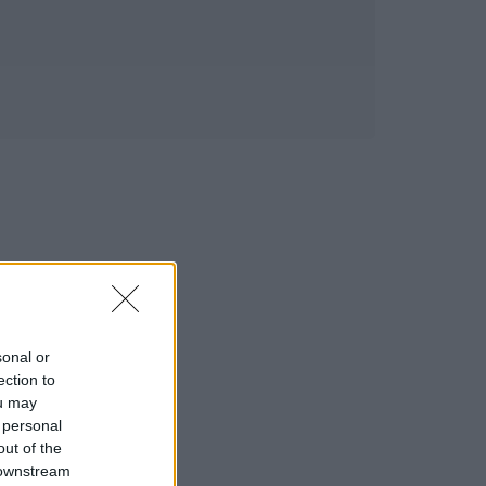
sonal or
ection to
ou may
 personal
out of the
 downstream