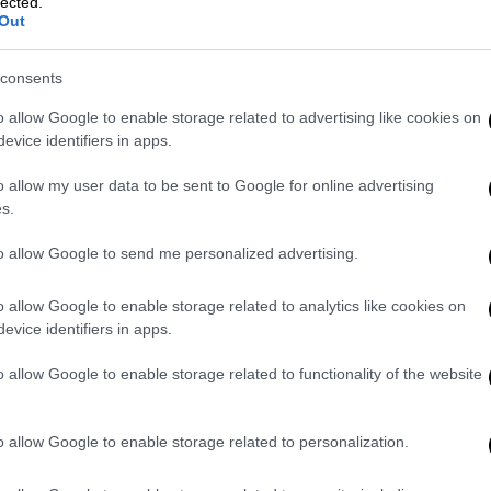
rned Planet
» όταν κλήθηκε να πει την γνώμη
lected.
Out
μία φορά δεν κατονόμασε.
α διάφορα γι' αυτήν και εκείνος δεν
consents
έβλεπα συχνά, οπότε δεν μπορώ να πω
o allow Google to enable storage related to advertising like cookies on
ασε περισσότερο ήταν αυτά που είπε στο
evice identifiers in apps.
κετές φορές επειδή ένιωθα πραγματικά
o allow my user data to be sent to Google for online advertising
s.
όχι, αλλά μου ράγισε την καρδιά που κάποιος
to allow Google to send me personalized advertising.
o allow Google to enable storage related to analytics like cookies on
πολύ κλειστό» αλλά πραγματικά
evice identifiers in apps.
γαλύτερη καρδιά απ' όλους όσους έχω
 και ελπίζω το ίδιο να αισθάνεται και
o allow Google to enable storage related to functionality of the website
o allow Google to enable storage related to personalization.