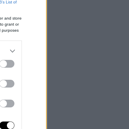
B’s List of
er and store
to grant or
ed purposes