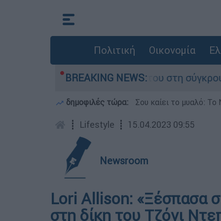
Πολιτική
Οικονομία
Ελ
Δαμίγο που έχασε τη ζωή του στη σύγκρουση ελ
BREAKING NEWS:
δημοφιλές τώρα:
Σου καίει το μυαλό: Το 
┋
Lifestyle
┋
15.04.2023 09:55
Newsroom
Lori Allison: «Ξέσπασα
στη δίκη του Τζόνι Ντε