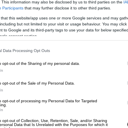
. This information may also be disclosed by us to third parties on the
IA
Participants
that may further disclose it to other third parties.
 that this website/app uses one or more Google services and may gath
including but not limited to your visit or usage behaviour. You may click 
 via AP)
 to Google and its third-party tags to use your data for below specifi
ogle consent section.
 το ΕΘΝΟΣ στη Google
l Data Processing Opt Outs
ρι Άλισον (Lori Allison)
, μίλησε με σκληρά
o opt-out of the Sharing of my personal data.
Amber Heard
) ένα χρόνο μετά την πολύκροτη
In
αντική δυσφήμιση.
o opt-out of the Sale of my Personal Data.
θοποιό το 1983, όταν εκείνη ήταν 25 ετών
In
ύο χρόνια αργότερα επικαλούμενοι
to opt-out of processing my Personal Data for Targeted
ing.
In
α πάει σε πάρτι στο σπίτι του. Φαινόταν
 μην την αγαπήσει κανείς;», είπε η Λόρι
o opt-out of Collection, Use, Retention, Sale, and/or Sharing
ersonal Data that Is Unrelated with the Purposes for which it