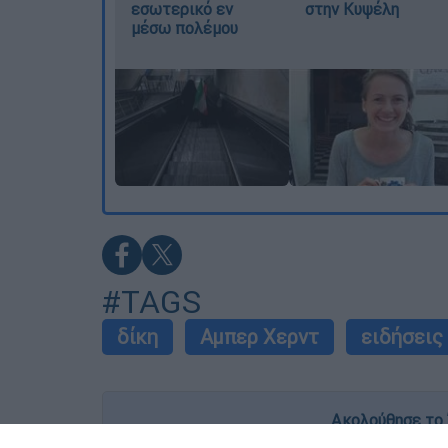
εσωτερικό εν
στην Κυψέλη
μέσω πολέμου
#TAGS
δίκη
Αμπερ Χερντ
ειδήσεις
Ακολούθησε το 
Live όλες οι εξελίξεις λεπτό προς