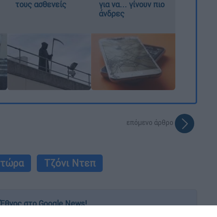
τους ασθενείς
για να... γίνουν πιο
άνδρες
επόμενο άρθρο
 τώρα
Τζόνι Ντεπ
Έθνος στο Google News!
 λεπτό, με την υπογραφή του www.ethnos.gr