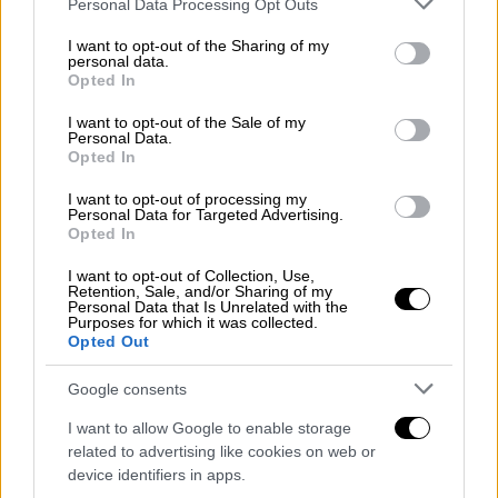
Personal Data Processing Opt Outs
services and may gather and store information including but
not limited to your visit or usage behaviour. You may click to
I want to opt-out of the Sharing of my
personal data.
grant or deny consent to Google and its third-party tags to
Opted In
use your data for below specified purposes in below Google
consent section.
I want to opt-out of the Sale of my
Personal Data.
Γαρυφαλλιά Καληφώνη και Χρήστος Μάστορας
Opted In
Μ' ένα πανέμορφο χαμόγελο, έξω από την
I want to opt-out of processing my
Personal Data for Targeted Advertising.
εκκλησία, η
Φωτεινή Δάρρα
ευχήθηκε
Opted In
«Χριστός Ανέστη».
I want to opt-out of Collection, Use,
Retention, Sale, and/or Sharing of my
Personal Data that Is Unrelated with the
Purposes for which it was collected.
Opted Out
Google consents
I want to allow Google to enable storage
related to advertising like cookies on web or
device identifiers in apps.