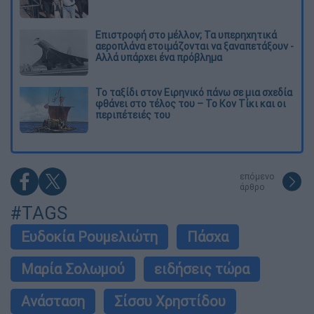
Επιστροφή στο μέλλον; Τα υπερηχητικά
αεροπλάνα ετοιμάζονται να ξαναπετάξουν -
Αλλά υπάρχει ένα πρόβλημα
Το ταξίδι στον Ειρηνικό πάνω σε μια σχεδία
φθάνει στο τέλος του – Το Κον Τίκι και οι
περιπέτειές του
επόμενο
άρθρο
#TAGS
Ευδοκία Ρουμελιώτη
Πάσχα
Μαρία Σολωμού
ειδήσεις τώρα
Ανάσταση
Σίσσυ Χρηστίδου