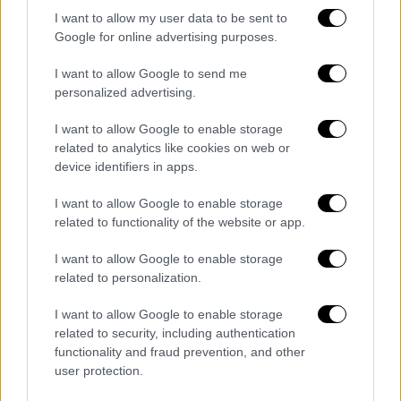
I want to allow my user data to be sent to
Google for online advertising purposes.
I want to allow Google to send me
View this post on Instagram
personalized advertising.
I want to allow Google to enable storage
related to analytics like cookies on web or
device identifiers in apps.
I want to allow Google to enable storage
related to functionality of the website or app.
Στις Μηλίες Πηλίου βρίσκονται η ηθοποιός
I want to allow Google to enable storage
related to personalization.
Υρώ Μάνε
με την κόρη της, Φαίδρα. «Χρόνια
πολλά σε όλους, αναστάσιμα, γεμάτα φώς και
I want to allow Google to enable storage
αγάπη! Εδώ, στο χωριό, παραδοσιακά με το
related to security, including authentication
Φαιδράκι».
functionality and fraud prevention, and other
user protection.