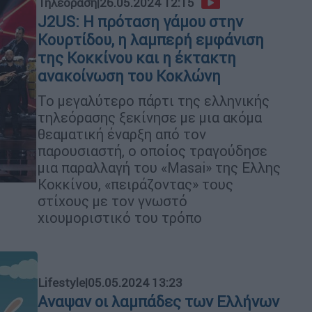
Τηλεόραση
|
26.05.2024 12:15
J2US: H πρόταση γάμου στην
Κουρτίδου, η λαμπερή εμφάνιση
της Κοκκίνου και η έκτακτη
ανακοίνωση του Κοκλώνη
To μεγαλύτερο πάρτι της ελληνικής
τηλεόρασης ξεκίνησε με μια ακόμα
θεαματική έναρξη από τον
παρουσιαστή, ο οποίος τραγούδησε
μια παραλλαγή του «Masai» της Ελλης
Κοκκίνου, «πειράζοντας» τους
στίχους με τον γνωστό
χιουμοριστικό του τρόπο
Lifestyle
|
05.05.2024 13:23
Αναψαν οι λαμπάδες των Ελλήνων