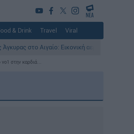
ood & Drink
Travel
Viral
αίο: Εικονική αερομαχία ανάμεσα σε ελληνικά κ
 νο1 στην καρδιά...