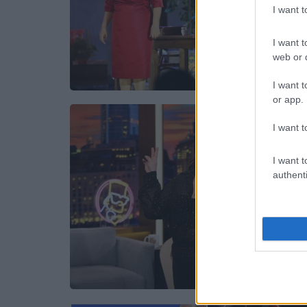
I want 
I want t
web or d
I want t
or app.
I want t
I want t
authenti