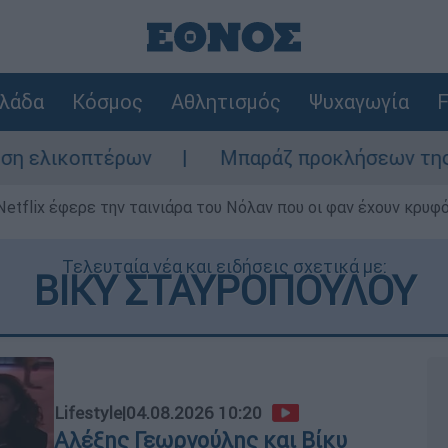
λάδα
Κόσμος
Αθλητισμός
Ψυχαγωγία
F
ν
Μπαράζ προκλήσεων της Άγκυρας στο Αιγ
Netflix έφερε την ταινιάρα του Νόλαν που οι φαν έχουν κρυφό
Τελευταία νέα και ειδήσεις σχετικά με:
ΒΙΚΥ ΣΤΑΥΡΟΠΟΥΛΟΥ
Lifestyle
|
04.08.2026 10:20
Αλέξης Γεωργούλης και Βίκυ