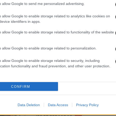
to allow Google to send me personalized advertising.
«Η κακία και η βλακεία θέλουν
περιορισμένη σκέψη», υποστήριξε η
o allow Google to enable storage related to analytics like cookies on
ηθοποιός
evice identifiers in apps.
o allow Google to enable storage related to functionality of the website
Τηλεόραση
|
08.05.2025 09:30
o allow Google to enable storage related to personalization.
MEGA: Η ανακοίνωση για τη σειρά
που αντικαθιστά το «Πάμε Δανάη»
o allow Google to enable storage related to security, including
- Νέο ξεκίνημα για την Μπάρκα
cation functionality and fraud prevention, and other user protection.
Η παρουσιάστρια δεν έχει
προχωρήσει σε δημόσια τοποθέτηση
για την απόφαση διακοπής της
CONFIRM
εκπομπής, ωστόσο έχει ήδη στραφεί
στο νέο της επαγγελματικό εγχείρημα
Data Deletion
Data Access
Privacy Policy