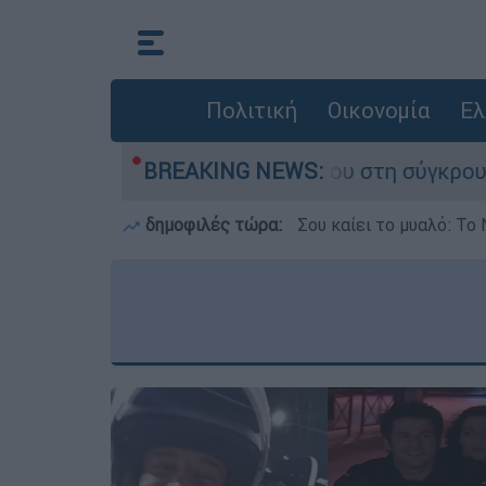
Πολιτική
Οικονομία
Ελ
ου έχασε τη ζωή του στη σύγκρουση ελικοπτέρω
BREAKING NEWS:
δημοφιλές τώρα:
Σου καίει το μυαλό: Το 