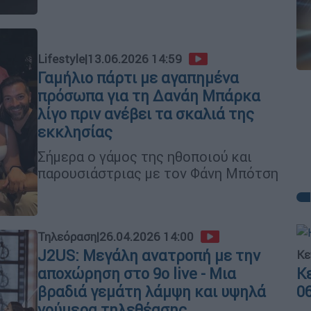
Lifestyle
|
13.06.2026 14:59
Γαμήλιο πάρτι με αγαπημένα
πρόσωπα για τη Δανάη Μπάρκα
λίγο πριν ανέβει τα σκαλιά της
εκκλησίας
Σήμερα ο γάμος της ηθοποιού και
παρουσιάστριας με τον Φάνη Μπότση
Τηλεόραση
|
26.04.2026 14:00
J2US: Μεγάλη ανατροπή με την
Κε
Κ
αποχώρηση στο 9ο live - Μια
0
βραδιά γεμάτη λάμψη και υψηλά
νούμερα τηλεθέασης