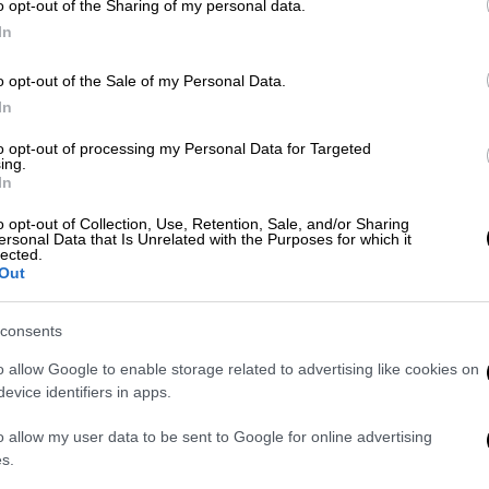
o opt-out of the Sharing of my personal data.
In
Lifestyle
|
08.10.2025 13:30
ΑΠ
o opt-out of the Sale of my Personal Data.
Χρήστος Χατζηπαναγιώτης: «Με
In
Δ
τη Βίκυ Σταυροπούλου
δ
to opt-out of processing my Personal Data for Targeted
ερωτευτήκαμε, υπήρξε μια σπίθα»
ing.
Θ
In
«Πρώτα όμως ήρθε η αγάπη, κάτι που
δεν συμβαίνει συχνά», εξομολογήθηκε
o opt-out of Collection, Use, Retention, Sale, and/or Sharing
ersonal Data that Is Unrelated with the Purposes for which it
ο ηθοποιός
lected.
Out
consents
o allow Google to enable storage related to advertising like cookies on
Lifestyle
|
07.07.2025 13:42
evice identifiers in apps.
Βίκυ Σταυροπούλου: «Νιώθω πολύ
o allow my user data to be sent to Google for online advertising
όμορφα που συνεργάζομαι με την
s.
κόρη μου»