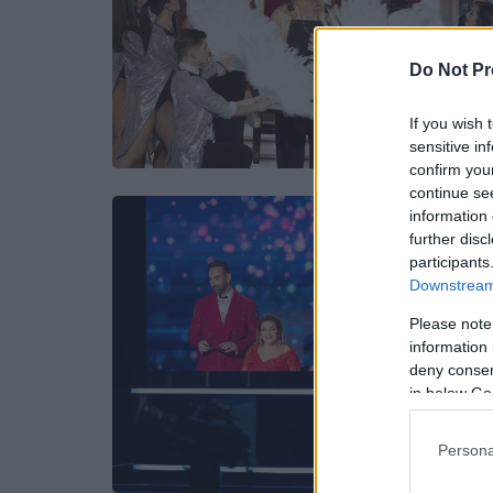
Do Not Pr
If you wish 
sensitive in
confirm you
continue se
information 
further disc
participants
Downstream 
Please note
information 
deny consent
in below Go
Persona