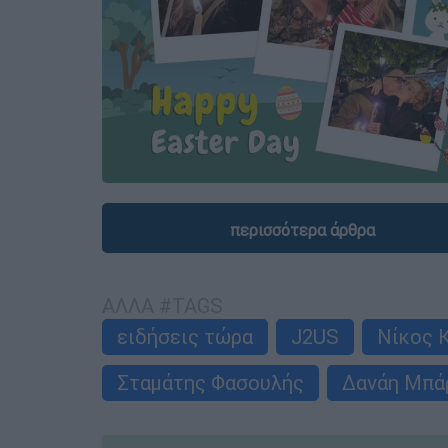
περισσότερα άρθρα
ΑΛΛΑ #TAGS
ειδήσεις τώρα
J2US
Νίκος 
Σταμάτης Φασουλής
Δανάη Μπά