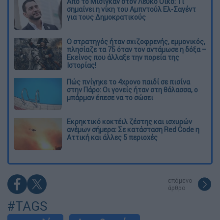
Από το Μίσιγκαν στον Λευκό Οίκο: Τι
σημαίνει η νίκη του Αμπντούλ Ελ-Σαγέντ
για τους Δημοκρατικούς
O στρατηγός ήταν σχιζοφρενής, εμμονικός,
πλησίαζε τα 75 όταν τον αντάμωσε η δόξα –
Εκείνος που άλλαξε την πορεία της
Ιστορίας!
Πώς πνίγηκε το 4χρονο παιδί σε πισίνα
στην Πάρο: Οι γονείς ήταν στη θάλασσα, ο
μπάρμαν έπεσε να το σώσει
Εκρηκτικό κοκτέιλ ζέστης και ισχυρών
ανέμων σήμερα: Σε κατάσταση Red Code η
Αττική και άλλες 5 περιοχές
επόμενο
άρθρο
#TAGS