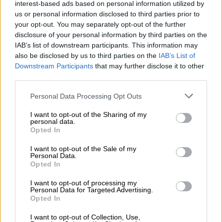
ίππος» για τη σωτηρία του πλανήτη
interest-based ads based on personal information utilized by
και μιας ισότιμης κοινωνίας
us or personal information disclosed to third parties prior to
your opt-out. You may separately opt-out of the further
disclosure of your personal information by third parties on the
IAB’s list of downstream participants. This information may
also be disclosed by us to third parties on the
IAB’s List of
Μάλιστα, λόγω της κατάστασής του
Downstream Participants
that may further disclose it to other
γνωστού
ερμηνευτή
, η συναυλία που
third parties.
επρόκειτο να δώσει μαζί με τη
Γιώτα
Νέγκα
Please note that this website/app uses one or more Google
Personal Data Processing Opt Outs
στις 10 Ιουνίου στο
Θέατρου Λυκαβηττού
services and may gather and store information including but
αναβάλλεται, όπως ανακοίνωσε η
εταιρεία
not limited to your visit or usage behaviour. You may click to
I want to opt-out of the Sharing of my
personal data.
παραγωγής
.
grant or deny consent to Google and its third-party tags to
Opted In
use your data for below specified purposes in below Google
Παράλληλα η
εταιρεία
σημείωσε ότι σύντομα
consent section.
I want to opt-out of the Sale of my
Personal Data.
θα ενημερώσει όσους είχαν εισιτήρια για τη
Opted In
νέα ημερομηνία της
συναυλίας
, η οποία θα
I want to opt-out of processing my
εξαρτηθεί από την πορεία της υγείας του.
Personal Data for Targeted Advertising.
Opted In
Η ανακοίνωση της εταιρείας
I want to opt-out of Collection, Use,
παραγωγής