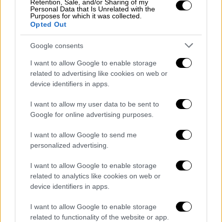
Retention, Sale, and/or Sharing of my
Personal Data that Is Unrelated with the
Purposes for which it was collected.
«Με λύπη σας ανακοινώνουμε πως η
Opted Out
προγραμματισμένη συναυλία του
Μάριου
Φραγκούλη
και της
Γιώτας
Νέγκα
για την
Google consents
Δευτέρα, 10 Ιουνίου,
στο
Δημοτικό Θέατρο
I want to allow Google to enable storage
Λυκαβηττού,
αναβάλλεται λόγω ατυχήματος
related to advertising like cookies on web or
του
Μάριου
Φραγκούλη
και αναγκαστικής
device identifiers in apps.
παραμονής του στο νοσοκομείο.
I want to allow my user data to be sent to
Google for online advertising purposes.
Σύντομα θα σας ενημερώσουμε για το πότε
θα πραγματοποιηθεί ξανά η συναυλία αυτή με
I want to allow Google to send me
βάση και την πορεία της υγείας του
personalized advertising.
αγαπημένου
καλλιτέχνη
. Τα εισιτήρια θα
I want to allow Google to enable storage
ισχύουν κανονικά για την επόμενη συναυλία
related to analytics like cookies on web or
των
2 καλλιτεχνών
στην
Αθήνα
. Όσοι θεατές
device identifiers in apps.
επιθυμούν να ακυρώσουν τα εισιτήρια τους
θα λάβουν email από την
Ticket Services
I want to allow Google to enable storage
related to functionality of the website or app.
σχετικά με την διαδικασία ακύρωσης και