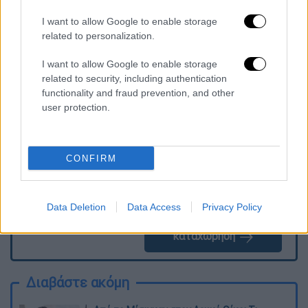
επιστροφής των χρημάτων τους».
I want to allow Google to enable storage
related to personalization.
I want to allow Google to enable storage
Τα σχολιά σας δημοσιεύονται άμεσα με δική σας ευθύνη. Το
related to security, including authentication
ΕΘΝΟΣ θα παρεμβαίνει και τα προσβλητικά σχόλια θα
functionality and fraud prevention, and other
διαγράφονται
user protection.
CONFIRM
Data Deletion
Data Access
Privacy Policy
καταχώρηση
Διαβάστε ακόμη