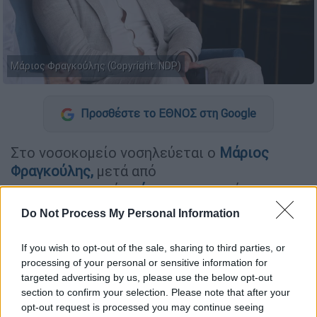
Μάριος Φραγκούλης (Copyright: NDP)
Προσθέστε το ΕΘΝΟΣ στη Google
Στο νοσοκομείο νοσηλεύεται ο
Μάριος
Φραγκούλης
,
μετά από
αυτοκινητιστικό
ατύχημα
στο οποίο
ενεπλάκη με αποτέλεσμα να τραυματιστεί.
Do Not Process My Personal Information
ΔΙΑΒΑΣΤΕ ΕΠΙΣΗΣ
If you wish to opt-out of the sale, sharing to third parties, or
processing of your personal or sensitive information for
targeted advertising by us, please use the below opt-out
Μουσική
|
07.06.2024 09:56
section to confirm your selection. Please note that after your
Anohni: Η μουσική της ως «δούρειος
opt-out request is processed you may continue seeing