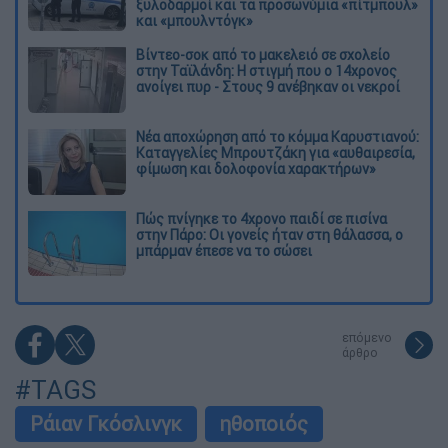
ξυλοδαρμοί και τα προσωνύμια «πίτμπουλ»
και «μπουλντόγκ»
Βίντεο-σοκ από το μακελειό σε σχολείο
στην Ταϊλάνδη: Η στιγμή που ο 14χρονος
ανοίγει πυρ - Στους 9 ανέβηκαν οι νεκροί
Νέα αποχώρηση από το κόμμα Καρυστιανού:
Καταγγελίες Μπρουτζάκη για «αυθαιρεσία,
φίμωση και δολοφονία χαρακτήρων»
Πώς πνίγηκε το 4χρονο παιδί σε πισίνα
στην Πάρο: Οι γονείς ήταν στη θάλασσα, ο
μπάρμαν έπεσε να το σώσει
επόμενο
άρθρο
#TAGS
Ράιαν Γκόσλινγκ
ηθοποιός