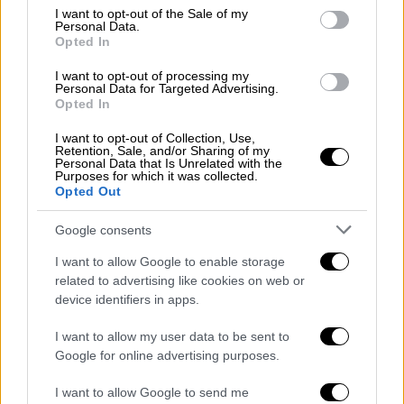
αποκορύφωμα της καριέρας μου να δουλέψω
consent section.
I want to opt-out of the Sale of my
μαζί του και αυτό που δημιουργήσαμε μαζί,
Personal Data.
Opted In
που είπα: "Είναι μια καλή στιγμή να φύγω
"».
I want to opt-out of processing my
Personal Data for Targeted Advertising.
Opted In
I want to opt-out of Collection, Use,
Retention, Sale, and/or Sharing of my
Personal Data that Is Unrelated with the
Purposes for which it was collected.
video
Opted Out
Google consents
I want to allow Google to enable storage
related to advertising like cookies on web or
device identifiers in apps.
«
Οπότε, ποιος ξέρει;
», είπε στο τέλος.
I want to allow my user data to be sent to
Η Μέντες είναι γνωστή για τους ρόλους της
Google for online advertising purposes.
στις ταινίες «Training Day», «2 Fast 2
I want to allow Google to send me
Furious», «Hitch», «We Own the Night», «Ghost