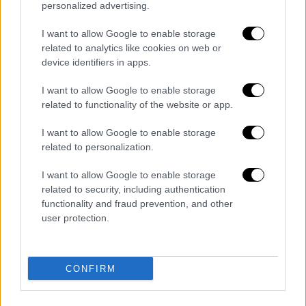
personalized advertising.
Rider» και άλλες. Ο τελευταίος της ρόλος
ήταν το 2014 στην ταινία «Lost River», την
I want to allow Google to enable storage
οποία έγραψε και σκηνοθέτησε ο Γκόσλινγκ.
related to analytics like cookies on web or
device identifiers in apps.
Το ζευγάρι γνωρίστηκε όταν υποδύθηκαν ένα
ζευγάρι στην αστυνομική δραματική ταινία
I want to allow Google to enable storage
«The Place Beyond the Pines», το 2012.
related to functionality of the website or app.
Η Μέντες και ο Γκόσλινγκ, οι οποίοι
δεν
I want to allow Google to enable storage
έχουν επιβεβαιώσει επίσημα αν έχουν
related to personalization.
παντρευτεί
, έχουν δύο κόρες, τη 10χρονη
I want to allow Google to enable storage
Εσμεράλντα και την 8χρονη Αμάντα Λι. Η
related to security, including authentication
γέννηση των κορών της ήταν αυτό που
functionality and fraud prevention, and other
ώθησε τη Μένντες να κάνει ένα μεγάλο
user protection.
διάλειμμα από την υποκριτική.
Επίσης, στράφηκε σε άλλα επαγγελματικά
CONFIRM
εγχειρήματα, καθώς είναι η δημιουργική
διευθύντρια της «CIRCA Beauty».