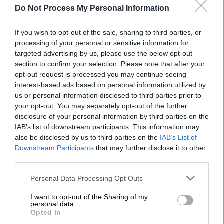
σταμάτησε την κυκλοφορία του
Do Not Process My Personal Information
If you wish to opt-out of the sale, sharing to third parties, or
processing of your personal or sensitive information for
Η 50χρονη
ηθοποιός
αποσύρθηκε από την
targeted advertising by us, please use the below opt-out
section to confirm your selection. Please note that after your
υποκριτική πριν από
10 χρόνια για να
opt-out request is processed you may continue seeing
επικεντρωθεί στην ανατροφή των δύο
interest-based ads based on personal information utilized by
παιδιών
της και του
Ράιαν Γκόσλινγκ
(Ryan
us or personal information disclosed to third parties prior to
Gosling).
your opt-out. You may separately opt-out of the further
disclosure of your personal information by third parties on the
«
Δεν ξέρω. Αν υπάρχουν
ενδιαφέροντες
IAB’s list of downstream participants. This information may
ρόλοι
», δήλωσε.
also be disclosed by us to third parties on the
IAB’s List of
Downstream Participants
that may further disclose it to other
Και πρόσθεσε: «Έφυγα σε μια εποχή που
third parties.
ήταν... 10 χρόνια πριν, ένιωθα κάπως σαν να
Please note that this website/app uses one or more Google
Personal Data Processing Opt Outs
τα κατάφερα, καταλαβαίνεις;» συνέχισε η
services and may gather and store information including but
not limited to your visit or usage behaviour. You may click to
I want to opt-out of the Sharing of my
Μέντες. «Δούλεψα με τον
Ράιαν
Γκόσλινγκ
,
personal data.
grant or deny consent to Google and its third-party tags to
ο οποίος είναι ο καλύτερος.
Ήταν το
Opted In
use your data for below specified purposes in below Google