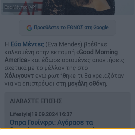
Ευα Μέντες (AP)
Προσθέστε το ΕΘΝΟΣ στη Google
Η
Εύα Μέντες
(Eva Mendes) βρέθηκε
καλεσμένη στην εκπομπή «
Good
Morning
America
» και έδωσε ορισμένες απαντήσεις
σχετικά με το μέλλον της στο
Χόλιγουντ
ενώ ρωτήθηκε τι θα χρειαζόταν
για να επιστρέψει στη
μεγάλη
οθόνη
.
ΔΙΑΒΑΣΤΕ ΕΠΙΣΗΣ
Lifestyle
|
19.09.2024 16:37
Οπρα Γουίνφρι: Αγόρασε τα
δικαιώματα του ντοκιμαντέρ της και